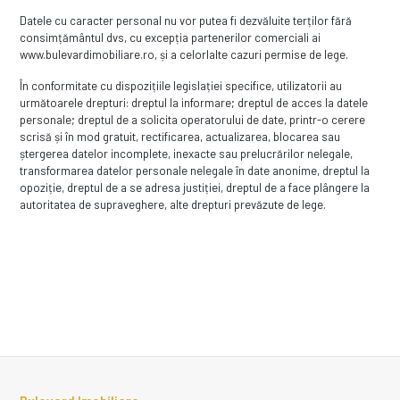
Datele cu caracter personal nu vor putea fi dezvăluite terților fără
consimțământul dvs, cu excepția partenerilor comerciali ai
www.bulevardimobiliare.ro, și a celorlalte cazuri permise de lege.
În conformitate cu dispozițiile legislației specifice, utilizatorii au
următoarele drepturi: dreptul la informare; dreptul de acces la datele
personale; dreptul de a solicita operatorului de date, printr-o cerere
scrisă și în mod gratuit, rectificarea, actualizarea, blocarea sau
ștergerea datelor incomplete, inexacte sau prelucrărilor nelegale,
transformarea datelor personale nelegale în date anonime, dreptul la
opoziție, dreptul de a se adresa justiției, dreptul de a face plângere la
autoritatea de supraveghere, alte drepturi prevăzute de lege.