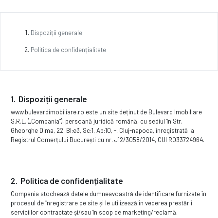
Dispoziții generale
Politica de confidențialitate
Dispoziții generale
www.bulevardimobiliare.ro este un site deținut de Bulevard Imobiliare
S.R.L. („Compania”), persoană juridică română, cu sediul în Str.
Gheorghe Dima, 22, Bl:e3, Sc:1, Ap:10, -, Cluj-napoca, înregistrată la
Registrul Comerțului București cu nr. J12/3058/2014, CUI RO33724964.
Politica de confidențialitate
Compania stochează datele dumneavoastră de identificare furnizate în
procesul de înregistrare pe site și le utilizează în vederea prestării
serviciilor contractate și/sau în scop de marketing/reclamă.