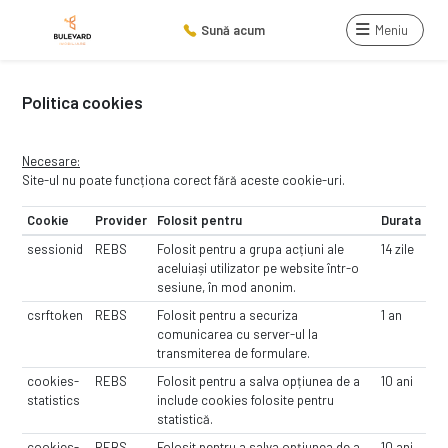
Sună acum
Meniu
Politica cookies
Necesare:
Site-ul nu poate funcționa corect fără aceste cookie-uri.
Cookie
Provider
Folosit pentru
Durata
sessionid
REBS
Folosit pentru a grupa acțiuni ale
14 zile
aceluiași utilizator pe website într-o
sesiune, în mod anonim.
csrftoken
REBS
Folosit pentru a securiza
1 an
comunicarea cu server-ul la
transmiterea de formulare.
cookies-
REBS
Folosit pentru a salva opțiunea de a
10 ani
statistics
include cookies folosite pentru
statistică.
cookies-
REBS
Folosit pentru a salva opțiunea de a
10 ani