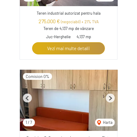
Teren industrial autorizat pentru hala
275,000 €
(negociabil) + 21% TVA
Teren de 4,137 mp de vânzare
Juc-Herghelie
4,137 mp
Vezi mai multe detalii
Comision 0%
Previous
Next
1
/
7
Harta