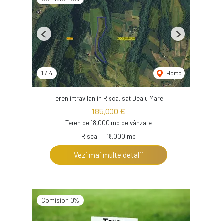
Previous
Next
1
/
4
Harta
Teren intravilan in Risca, sat Dealu Mare!
185,000 €
Teren de 18,000 mp de vânzare
Risca
18,000 mp
Vezi mai multe detalii
Comision 0%