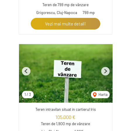
Teren de 799 mp de vânzare
Grigorescu, Cluj-Napoca
799 mp
Vezi mai multe detalii
Previous
Next
1
/
3
Harta
Teren intravilan situat in cartierul Iris
105,000 €
Teren de 1,900 mp de vânzare