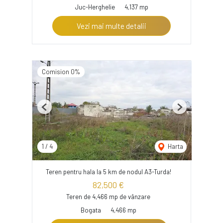
Juc-Herghelie
4,137 mp
Vezi mai multe detalii
Comision 0%
Previous
Next
1
/
4
Harta
Teren pentru hala la 5 km de nodul A3-Turda!
82,500 €
Teren de 4,466 mp de vânzare
Bogata
4,466 mp