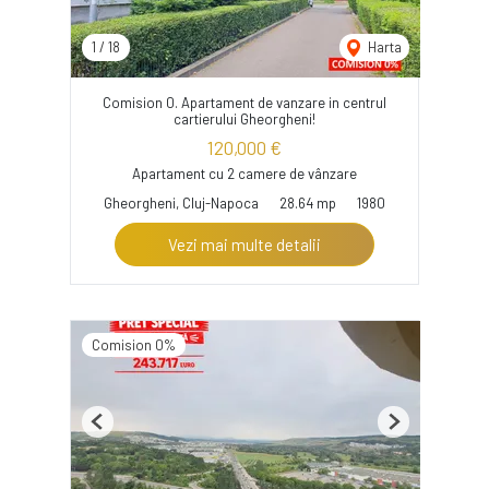
1
/
18
Harta
Comision 0. Apartament de vanzare in centrul
cartierului Gheorgheni!
120,000 €
Apartament cu 2 camere de vânzare
Gheorgheni, Cluj-Napoca
28.64 mp
1980
Vezi mai multe detalii
Comision 0%
Previous
Next