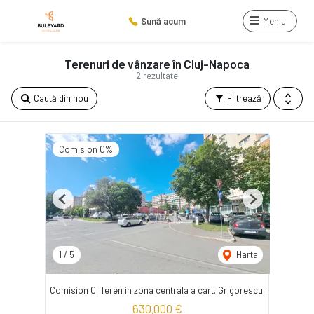
Sună acum
Meniu
Terenuri de vânzare în Cluj-Napoca
2 rezultate
Caută din nou
Filtrează
Comision 0%
Previous
Next
1
/
5
Harta
Comision 0. Teren in zona centrala a cart. Grigorescu!
630,000 €