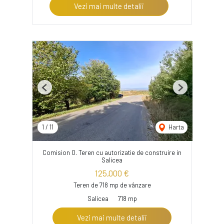
Vezi mai multe detalii
Previous
Next
1
/
11
Harta
Comision 0. Teren cu autorizatie de construire in
Salicea
125,000 €
Teren de 718 mp de vânzare
Salicea
718 mp
Vezi mai multe detalii