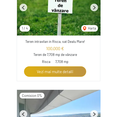
Previous
Next
1
/
4
Harta
Teren intravilan in Risca, sat Dealu Mare!
100,000 €
Teren de 7,708 mp de vânzare
Risca
7,708 mp
Vezi mai multe detalii
Comision 0%
Previous
Next