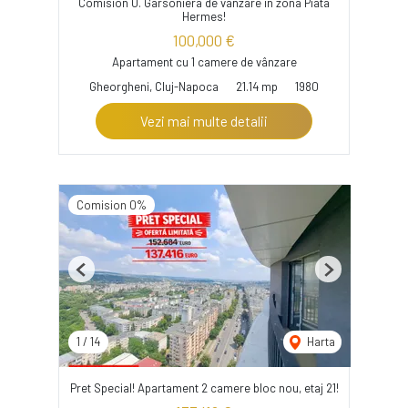
Comision 0. Garsoniera de vanzare in zona Piata
Hermes!
100,000 €
Apartament cu 1 camere de vânzare
Gheorgheni, Cluj-Napoca
21.14 mp
1980
Vezi mai multe detalii
Comision 0%
Previous
Next
1
/
14
Harta
Pret Special! Apartament 2 camere bloc nou, etaj 21!