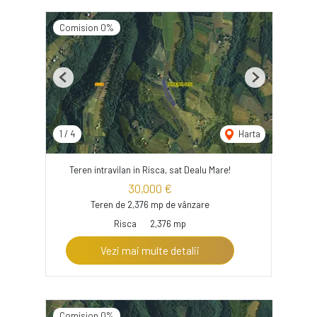
Comision 0%
Previous
Next
1
/
4
Harta
Teren intravilan in Risca, sat Dealu Mare!
30,000 €
Teren de 2,376 mp de vânzare
Risca
2,376 mp
Vezi mai multe detalii
Comision 0%