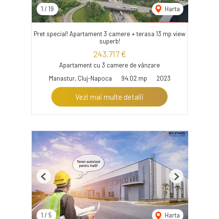
1
/
19
Harta
Pret special! Apartament 3 camere + terasa 13 mp view
superb!
243,717 €
Apartament cu 3 camere de vânzare
Manastur, Cluj-Napoca
94.02 mp
2023
Vezi mai multe detalii
Previous
Next
1
/
5
Harta