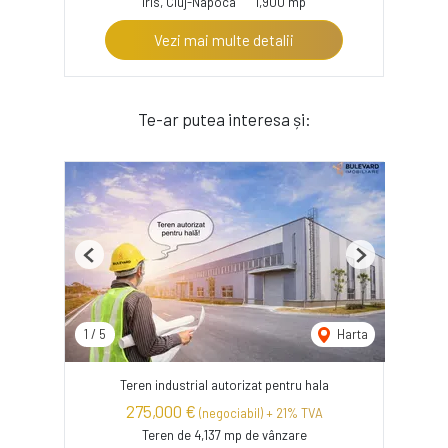
Iris, Cluj-Napoca
1,900 mp
Vezi mai multe detalii
Te-ar putea interesa și:
Previous
Next
1
/
5
Harta
Teren industrial autorizat pentru hala
275,000 €
(negociabil) + 21% TVA
Teren de 4,137 mp de vânzare