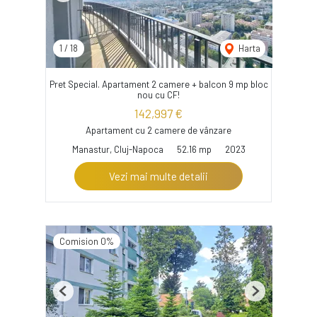
1
/
18
Harta
Pret Special. Apartament 2 camere + balcon 9 mp bloc
nou cu CF!
142,997 €
Apartament cu 2 camere de vânzare
Manastur, Cluj-Napoca
52.16 mp
2023
Vezi mai multe detalii
Comision 0%
Previous
Next