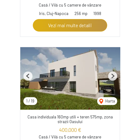
Casă / Vilă cu 5 camere de vânzare
Iris, Cluj-Napoca
256 mp
1998
Vezi mai multe detalii
Previous
Next
1
/
19
Harta
Casa individuala 160mp utili + teren 575mp, zona
strazii Oasului
400,000 €
Casă / Vilă cu 5 camere de vânzare