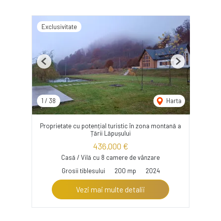
Exclusivitate
Previous
Next
1
/
38
Harta
Proprietate cu potențial turistic în zona montană a
Țării Lăpușului
436,000 €
Casă / Vilă cu 8 camere de vânzare
Grosii tiblesului
200 mp
2024
Vezi mai multe detalii