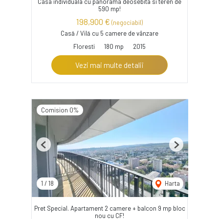
Casa individuala cu panorama deosebita si teren de
590 mp!
198,900 €
(negociabil)
Casă / Vilă cu 5 camere de vânzare
Floresti
180 mp
2015
Vezi mai multe detalii
Comision 0%
Previous
Next
1
/
18
Harta
Pret Special. Apartament 2 camere + balcon 9 mp bloc
nou cu CF!