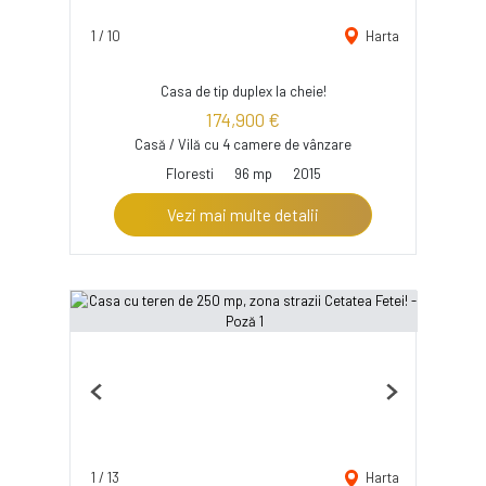
1
/
10
Harta
Casa de tip duplex la cheie!
174,900 €
Casă / Vilă cu 4 camere de vânzare
Floresti
96 mp
2015
Vezi mai multe detalii
Previous
Next
1
/
13
Harta