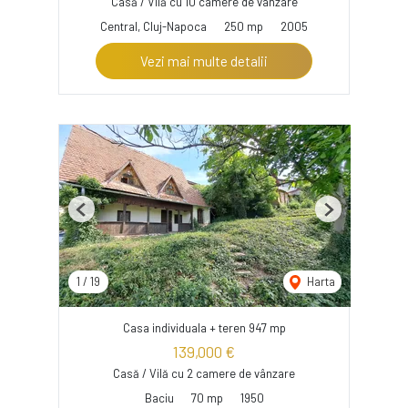
Casă / Vilă cu 10 camere de vânzare
Central, Cluj-Napoca
250 mp
2005
Vezi mai multe detalii
Previous
Next
1
/
19
Harta
Casa individuala + teren 947 mp
139,000 €
Casă / Vilă cu 2 camere de vânzare
Baciu
70 mp
1950