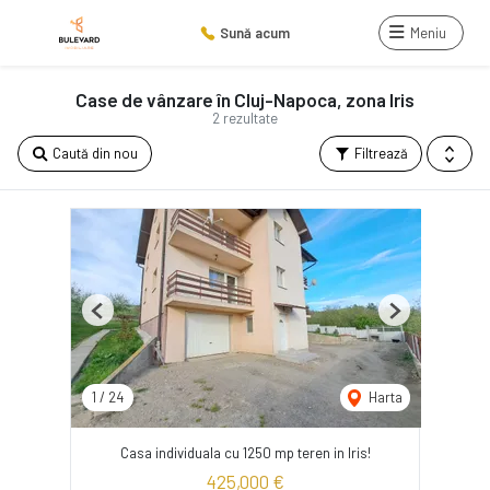
Sună acum
Meniu
Case de vânzare în Cluj-Napoca, zona Iris
2 rezultate
Caută din nou
Filtrează
Previous
Next
1
/
24
Harta
Casa individuala cu 1250 mp teren in Iris!
425,000 €