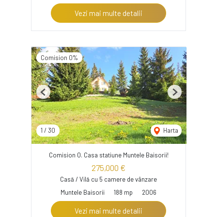
Vezi mai multe detalii
Comision 0%
Previous
Next
1
/
30
Harta
Comision 0. Casa statiune Muntele Baisorii!
275,000 €
Casă / Vilă cu 5 camere de vânzare
Muntele Baisorii
188 mp
2006
Vezi mai multe detalii