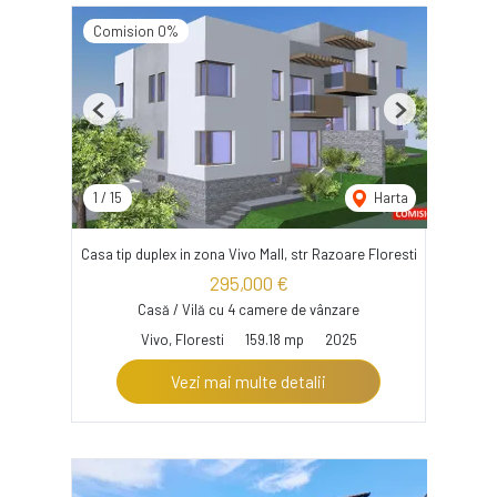
Comision 0%
Previous
Next
1
/
15
Harta
Casa tip duplex in zona Vivo Mall, str Razoare Floresti
295,000 €
Casă / Vilă cu 4 camere de vânzare
Vivo, Floresti
159.18 mp
2025
Vezi mai multe detalii