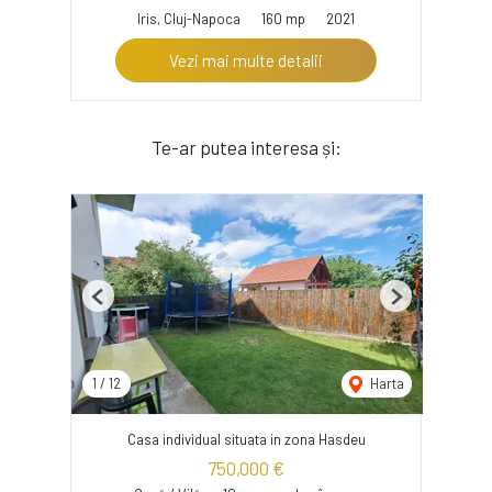
Iris, Cluj-Napoca
160 mp
2021
Vezi mai multe detalii
Te-ar putea interesa și:
Previous
Next
1
/
12
Harta
Casa individual situata in zona Hasdeu
750,000 €