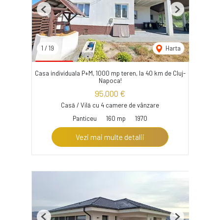
Previous
Next
1
/
19
Harta
Casa individuala P+M, 1000 mp teren, la 40 km de Cluj-
Napoca!
95,000 €
Casă / Vilă cu 4 camere de vânzare
Panticeu
160 mp
1970
Vezi mai multe detalii