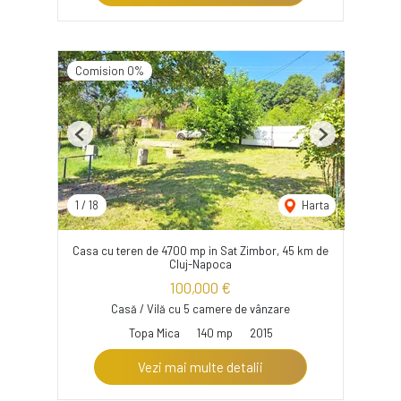
Comision 0%
Previous
Next
1
/
18
Harta
Casa cu teren de 4700 mp in Sat Zimbor, 45 km de
Cluj-Napoca
100,000 €
Casă / Vilă cu 5 camere de vânzare
Topa Mica
140 mp
2015
Vezi mai multe detalii