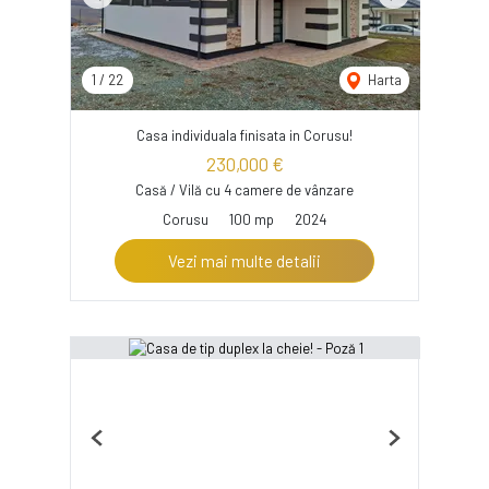
Previous
Next
1
/
22
Harta
Casa individuala finisata in Corusu!
230,000 €
Casă / Vilă cu 4 camere de vânzare
Corusu
100 mp
2024
Vezi mai multe detalii
Previous
Next