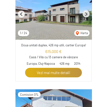
Previous
Next
1
/
24
Harta
Doua unitati duplex, 426 mp utili, cartier Europa!
615,000 €
Casă / Vilă cu 13 camere de vânzare
Europa, Cluj-Napoca
426 mp
2014
Vezi mai multe detalii
Comision 0%