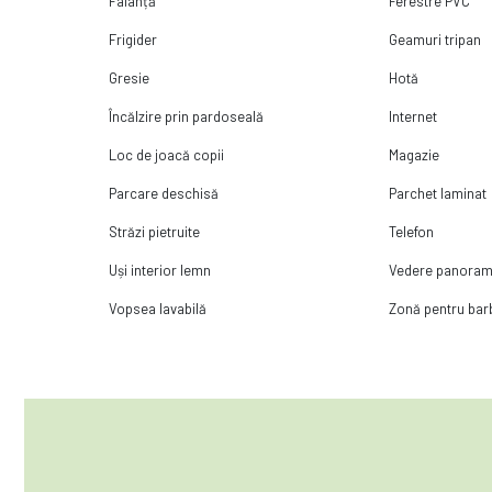
Faianță
Ferestre PVC
Frigider
Geamuri tripan
Gresie
Hotă
Încălzire prin pardoseală
Internet
Loc de joacă copii
Magazie
Parcare deschisă
Parchet laminat
Străzi pietruite
Telefon
Uși interior lemn
Vedere panoram
Vopsea lavabilă
Zonă pentru ba