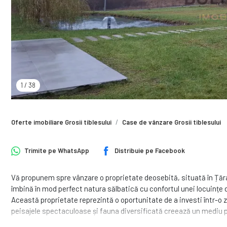
1
/
38
Oferte imobiliare Grosii tiblesului
Case de vânzare Grosii tiblesului
Trimite pe
WhatsApp
Distribuie pe
Facebook
Vă propunem spre vânzare o proprietate deosebită, situată în Țăra
îmbină în mod perfect natura sălbatică cu confortul unei locuințe 
Această proprietate reprezintă o oportunitate de a investi într-o 
peisajele spectaculoase și fauna diversificată creează un mediu p