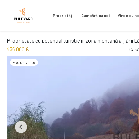
Proprietăți
Cumpără cu noi
Vinde cu no
Proprietate cu potențial turistic în zona montană a Țării L
436,000 €
Casă
Exclusivitate
Previous