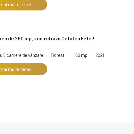
 mai multe detalii
ren de 250 mp, zona strazii Cetatea Fetei!
€
cu 5 camere de vânzare
Floresti
160 mp
2021
 mai multe detalii