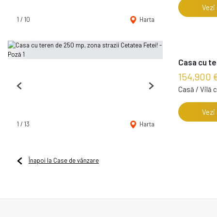
Vezi
1
/
10
Harta
Casa cu te
154,900 
Casă / Vilă 
Previous
Next
Vezi
1
/
13
Harta
Înapoi la Case de vânzare