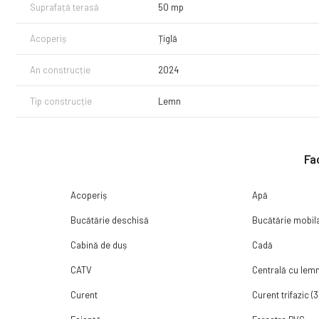
Suprafață terasă
50 mp
rural și de aventură este în continuă dezvoltare, iar localizarea st
turiști din țară și din străinătate.
Acoperiș
Țiglă
Nu ratați ocazia de a deveni proprietar al unei bijuterii imobiliare
An construcție
2024
Pentru mai multe detalii și vizionare, nu ezitați să ne contactați!
Tip construcție
Lemn
Fac
Acoperiș
Apă
Bucătărie deschisă
Bucătărie mobil
Cabină de duș
Cadă
CATV
Centrală cu lem
Curent
Curent trifazic (