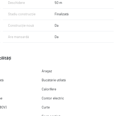
Deschidere
50 m
rategică face din această proprietate un loc ideal pentru a atrage
Stadiu construcție
Finalizată
 într-o zonă deosebită, unde tradițiile și natura se împletesc armonios!
Construcție nouă
Da
Are mansardă
Da
ilități
Aragaz
ată
Bucătărie utilată
Calorifere
ne
Contor electric
380V)
Curte