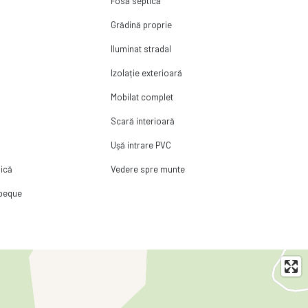
Fosă septică
Grădină proprie
Iluminat stradal
Izolație exterioară
Mobilat complet
Scară interioară
Ușă intrare PVC
ică
Vedere spre munte
rbeque