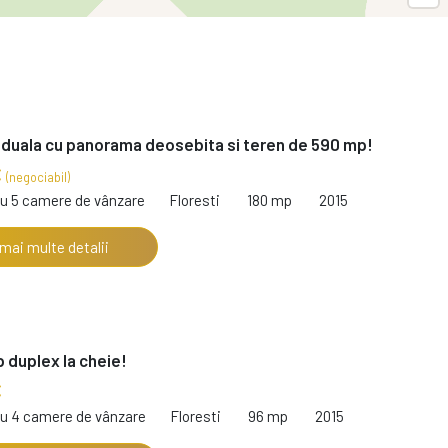
iduala cu panorama deosebita si teren de 590 mp!
€
(negociabil)
cu 5 camere de vânzare
Floresti
180 mp
2015
 mai multe detalii
p duplex la cheie!
€
cu 4 camere de vânzare
Floresti
96 mp
2015