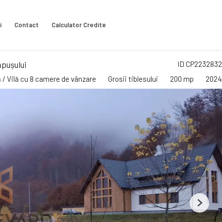
i
Contact
Calculator Credite
ăpușului
ID CP2232832
 / Vilă cu 8 camere de vânzare
Grosii tiblesului
200 mp
2024
Next