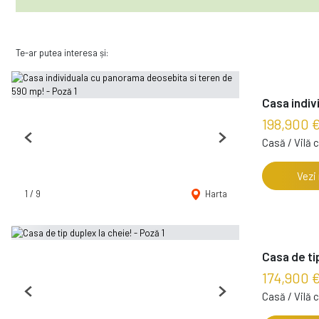
Te-ar putea interesa și:
Casa indiv
198,900 
Casă / Vilă 
Previous
Next
Vezi
1
/
9
Harta
Casa de ti
174,900 
Casă / Vilă 
Previous
Next