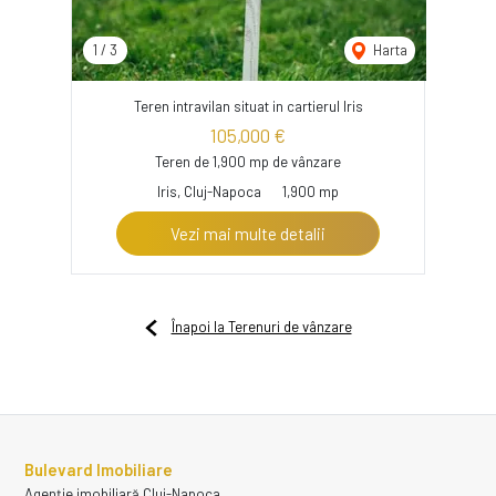
1
/
3
Harta
Teren intravilan situat in cartierul Iris
105,000 €
Teren de 1,900 mp de vânzare
Iris, Cluj-Napoca
1,900 mp
Vezi mai multe detalii
Înapoi la Terenuri de vânzare
Bulevard Imobiliare
Agenție imobiliară Cluj-Napoca