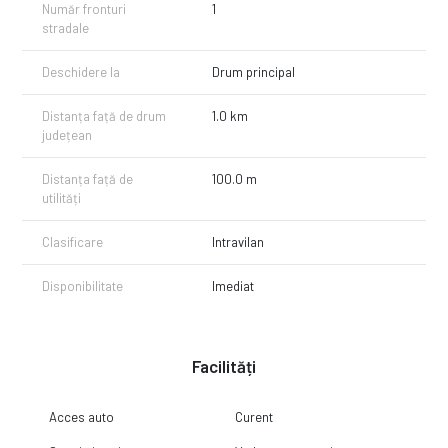
Număr fronturi
1
stradale
Deschidere la
Drum principal
Distanța față de drum
1.0 km
județean
Distanța față de
100.0 m
utilități
Clasificare
Intravilan
Disponibilitate
Imediat
Facilități
Acces auto
Curent