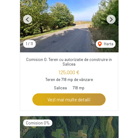
Previous
Next
1
/
11
Harta
Comision 0. Teren cu autorizatie de construire in
Salicea
125,000 €
Teren de 718 mp de vânzare
Salicea
718 mp
Vezi mai multe detalii
Comision 0%