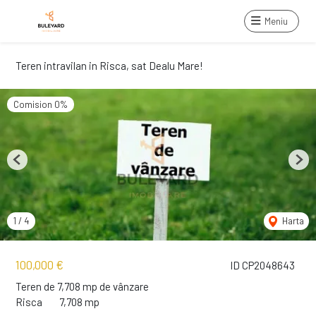
Meniu
Teren intravilan in Risca, sat Dealu Mare!
Comision 0%
Previous
Next
1
/
4
Harta
100,000 €
ID CP2048643
Teren de 7,708 mp de vânzare
Risca
7,708 mp