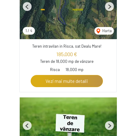
Previous
Next
1
/
4
Harta
Teren intravilan in Risca, sat Dealu Mare!
185,000 €
Teren de 18,000 mp de vânzare
Risca
18,000 mp
Vezi mai multe detalii
Previous
Next