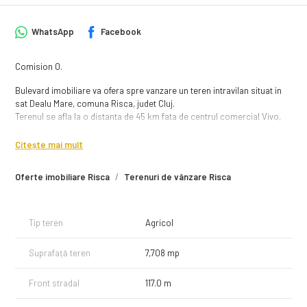
WhatsApp
Facebook
Comision 0.
Bulevard imobiliare va ofera spre vanzare un teren intravilan situat in
sat Dealu Mare, comuna Risca, judet Cluj.
Terenul se afla la o distanta de 45 km fata de centrul comercial Vivo,
intro zona deluroasa situata la o altitudine de 1000 metri.
Citește mai mult
Terenul are suprafata totala de 7708 mp, avand un front de 117 metri de
a lungul unui drum satesc.
Oferte imobiliare Risca
Terenuri de vânzare Risca
Dispune de electricitate la mai putin de 100 metri distanta.
Recomandam acest teren persoanelor/famililor care doresc sa isi
Tip teren
Agricol
construiasca o cabana/casa de vacanta intr-o zona frumoasa avand
accest rapid spre zona muntoasa. Dar si persoanelor/famililor care
Suprafață teren
7,708 mp
care vor sa isi investeasca economiile intr-un teren care se va aprecia
in viitor.
Front stradal
117.0 m
Pentru mai multe detalii sau pentru a programa o vizionare, apelati-ne
cu incredere!