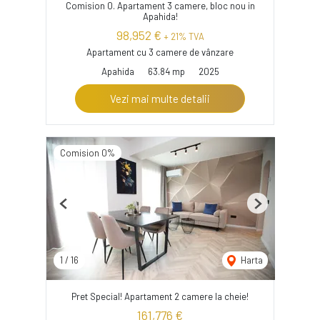
Comision 0. Apartament 3 camere, bloc nou in
Apahida!
98,952 €
+ 21% TVA
Apartament cu 3 camere de vânzare
Apahida
63.84 mp
2025
Vezi mai multe detalii
Comision 0%
Previous
Next
1
/
16
Harta
Pret Special! Apartament 2 camere la cheie!
161,776 €