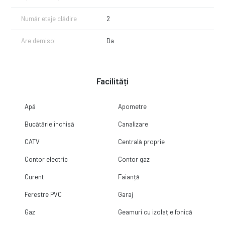
la numărul afișat!
Număr etaje clădire
2
Are demisol
Da
Facilități
Apă
Apometre
Bucătărie închisă
Canalizare
CATV
Centrală proprie
Contor electric
Contor gaz
Curent
Faianță
Ferestre PVC
Garaj
Gaz
Geamuri cu izolație fonică