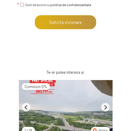
Sunt de acord cu
politica de confidențialitate
Solicită vizionare
Te-ar putea interesa și:
Comision 0%
Previous
Next
1
/
19
Harta