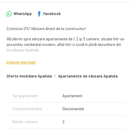
WhatsApp
Facebook
Comision 0%! Vânzare direct de la constructor!
Vă oferim spre vânzare apartamente de 1, 2 și 3 camere, situate într-un
ansamblu rezidențial modern, aflat într-o zonă în plină dezvoltare din
localitatea Apahida.
Ansamblul este poziționat la doar 5 km de Aeroportul Internațional
Citește mai mult
Avram Iancu din Cluj-Napoca și beneficiază de acces rapid către
stațiile de transport în comun, magazine și alte facilități necesare
Oferte imobiliare Apahida
Apartamente de vânzare Apahida
pentru un trai confortabil.
Despre ansamblu
Tip apartament
Apartament
Ansamblul rezidențial impresionează prin arhitectura sa modernă și
calitatea materialelor utilizate. Acesta oferă apartamente de 1, 2 și 3
Compartimentare
Decomandat
camere, cu suprafețe cuprinse între 37 și 75 mp, unele dintre ele
dispunând de terase generoase.
Număr camere
2
Beneficiile ansamblului