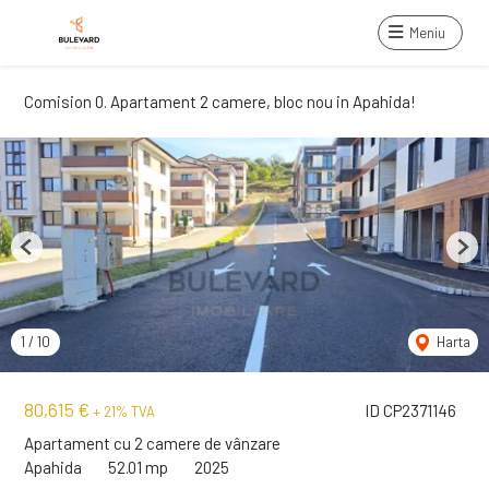
Meniu
Comision 0. Apartament 2 camere, bloc nou in Apahida!
Previous
Next
1
/
10
Harta
80,615 €
ID CP2371146
+ 21% TVA
Apartament cu 2 camere de vânzare
Apahida
52.01 mp
2025