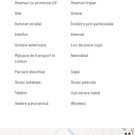
Geamuri cu protecție UV
Geamuri tripan
Glet
Gresie
Iluminat stradal
Încălzire prin pardoseală
Interfon
Internet
Izolație exterioară
Loc de joacă copii
Mijloace de transport în
Nemobilat
comun
Parcare deschisă
Șapă
Străzi asfaltate
Străzi pietruite
Telefon
Ușă intrare metal
Vedere panoramică
Wireless