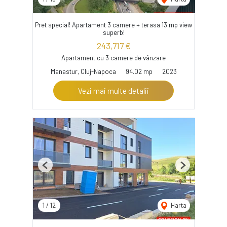
Pret special! Apartament 3 camere + terasa 13 mp view
superb!
243,717 €
Apartament cu 3 camere de vânzare
Manastur, Cluj-Napoca
94.02 mp
2023
Vezi mai multe detalii
Previous
Next
1
/
12
Harta