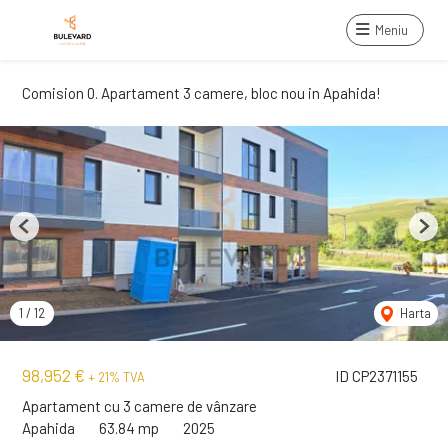
Meniu
Comision 0. Apartament 3 camere, bloc nou in Apahida!
Previous
Next
1
/
12
Harta
98,952 €
ID CP2371155
+ 21% TVA
Apartament cu 3 camere de vânzare
Apahida
63.84 mp
2025