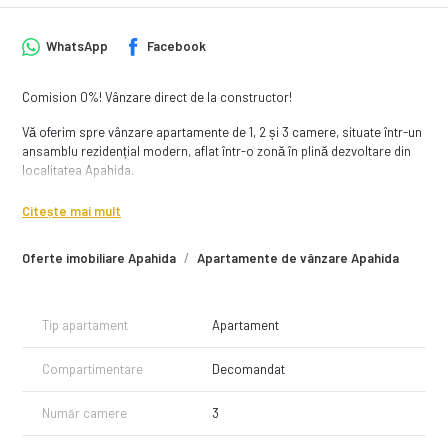
WhatsApp
Facebook
Comision 0%! Vânzare direct de la constructor!
Vă oferim spre vânzare apartamente de 1, 2 și 3 camere, situate într-un
ansamblu rezidențial modern, aflat într-o zonă în plină dezvoltare din
localitatea Apahida.
Ansamblul este poziționat la doar 5 km de Aeroportul Internațional
Citește mai mult
Avram Iancu din Cluj-Napoca și beneficiază de acces rapid către
stațiile de transport în comun, magazine și alte facilități necesare
Oferte imobiliare Apahida
Apartamente de vânzare Apahida
pentru un trai confortabil.
Despre ansamblu
Tip apartament
Apartament
Ansamblul rezidențial impresionează prin arhitectura sa modernă și
calitatea materialelor utilizate. Acesta oferă apartamente de 1, 2 și 3
Compartimentare
Decomandat
camere, cu suprafețe cuprinse între 37 și 75 mp, unele dintre ele
dispunând de terase generoase.
Număr camere
3
Beneficiile ansamblului