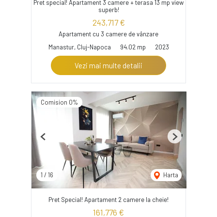
Pret special! Apartament 3 camere + terasa 13 mp view
superb!
243,717 €
Apartament cu 3 camere de vânzare
Manastur, Cluj-Napoca
94.02 mp
2023
Vezi mai multe detalii
Comision 0%
Previous
Next
1
/
16
Harta
Pret Special! Apartament 2 camere la cheie!
161,776 €