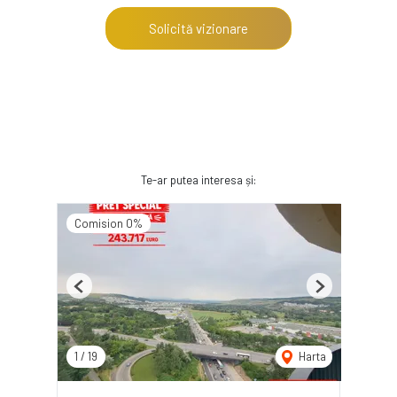
Solicită vizionare
Te-ar putea interesa și:
Comision 0%
Previous
Next
1
/
19
Harta