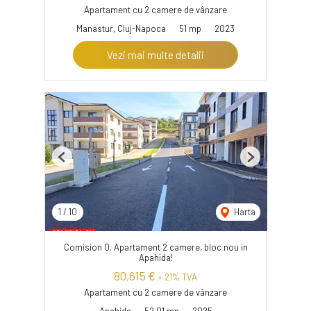
Apartament cu 2 camere de vânzare
Manastur, Cluj-Napoca
51 mp
2023
Vezi mai multe detalii
Previous
Next
1
/
10
Harta
Comision 0. Apartament 2 camere, bloc nou in
Apahida!
80,615 €
+ 21% TVA
Apartament cu 2 camere de vânzare
Apahida
52.01 mp
2025