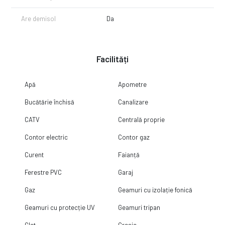
la numărul afișat!
Are demisol
Da
Facilități
Apă
Apometre
Bucătărie închisă
Canalizare
CATV
Centrală proprie
Contor electric
Contor gaz
Curent
Faianță
Ferestre PVC
Garaj
Gaz
Geamuri cu izolație fonică
Geamuri cu protecție UV
Geamuri tripan
Glet
Gresie