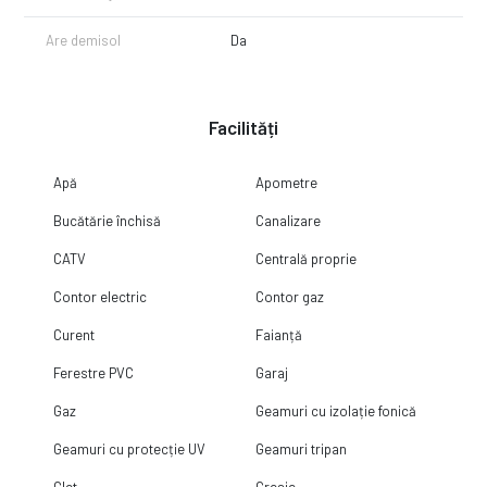
la numărul afișat!
Are demisol
Da
Facilități
Apă
Apometre
Bucătărie închisă
Canalizare
CATV
Centrală proprie
Contor electric
Contor gaz
Curent
Faianță
Ferestre PVC
Garaj
Gaz
Geamuri cu izolație fonică
Geamuri cu protecție UV
Geamuri tripan
Glet
Gresie