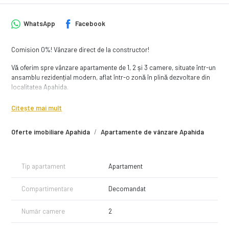
WhatsApp
Facebook
Comision 0%! Vânzare direct de la constructor!
Vă oferim spre vânzare apartamente de 1, 2 și 3 camere, situate într-un
ansamblu rezidențial modern, aflat într-o zonă în plină dezvoltare din
localitatea Apahida.
Ansamblul este poziționat la doar 5 km de Aeroportul Internațional
Citește mai mult
Avram Iancu din Cluj-Napoca și beneficiază de acces rapid către
stațiile de transport în comun, magazine și alte facilități necesare
Oferte imobiliare Apahida
Apartamente de vânzare Apahida
pentru un trai confortabil.
Despre ansamblu
Tip apartament
Apartament
Ansamblul rezidențial impresionează prin arhitectura sa modernă și
calitatea materialelor utilizate. Acesta oferă apartamente de 1, 2 și 3
Compartimentare
Decomandat
camere, cu suprafețe cuprinse între 37 și 75 mp, unele dintre ele
dispunând de terase generoase.
Număr camere
2
Beneficiile ansamblului