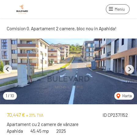
Meniu
Comision 0. Apartament 2 camere, bloc nou in Apahida!
Previous
Next
1
/
10
Harta
70,447 €
ID CP2371152
+ 21% TVA
Apartament cu 2 camere de vânzare
Apahida
45.45 mp
2025