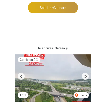
Solicită vizionare
Te-ar putea interesa și:
Comision 0%
Previous
Next
1
/
19
Harta