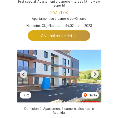
Pret special! Apartament 3 camere + terasa 13 mp view
superb!
243,717 €
Apartament cu 3 camere de vânzare
Manastur, Cluj-Napoca
94.02 mp
2023
Vezi mai multe detalii
Previous
Next
1
/
12
Harta
Comision 0. Apartament 3 camere, bloc nou in
Apahida!