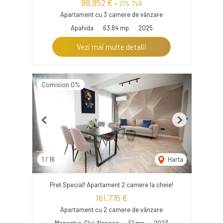
98,952 €
+ 21% TVA
Apartament cu 3 camere de vânzare
Apahida
63.84 mp
2025
Vezi mai multe detalii
Comision 0%
Previous
Next
1
/
16
Harta
Pret Special! Apartament 2 camere la cheie!
161,776 €
Apartament cu 2 camere de vânzare
Manastur, Cluj-Napoca
51 mp
2023