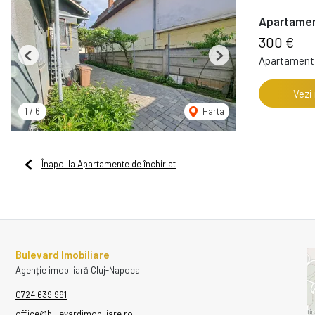
Apartament
300 €
Apartament 
Previous
Next
Vezi
1
/
6
Harta
Înapoi la Apartamente de închiriat
Bulevard Imobiliare
Agenție imobiliară Cluj-Napoca
0724 639 991
office@bulevardimobiliare.ro