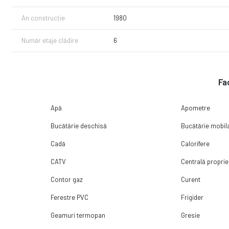
An construcție
1980
Număr etaje clădire
6
Fac
Apă
Apometre
Bucătărie deschisă
Bucătărie mobil
Cadă
Calorifere
CATV
Centrală proprie
Contor gaz
Curent
Ferestre PVC
Frigider
Geamuri termopan
Gresie