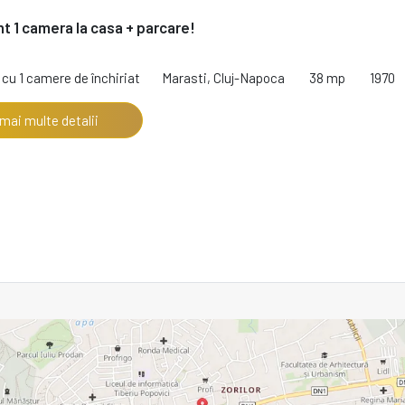
 1 camera la casa + parcare!
cu 1 camere de închiriat
Marasti, Cluj-Napoca
38 mp
1970
 mai multe detalii