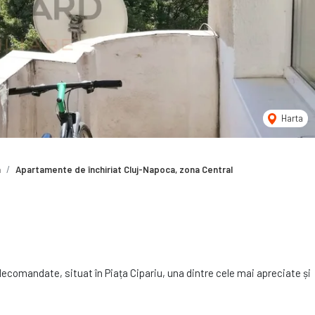
Harta
a
Apartamente de închiriat Cluj-Napoca, zona Central
comandate, situat în Piața Cipariu, una dintre cele mai apreciate și
dispune de o suprafață utilă generoasă de 87 mp, fiind