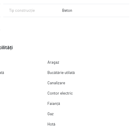
Tip construcție
Beton
ilități
Aragaz
ată
Bucătărie utilată
Canalizare
Contor electric
Faianță
Gaz
Hotă