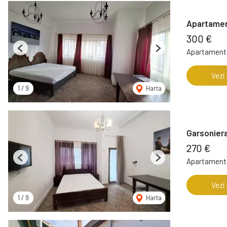
Apartament
300 €
Apartament 
Previous
Next
Vezi
1
/
9
Harta
Garsoniera
270 €
Apartament 
Previous
Next
Vezi
1
/
9
Harta