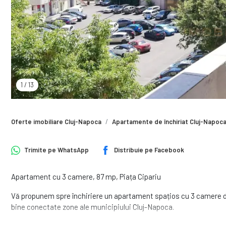
1
/
13
Oferte imobiliare Cluj-Napoca
Apartamente de închiriat Cluj-Napoc
Trimite pe
WhatsApp
Distribuie pe
Facebook
Apartament cu 3 camere, 87 mp, Piața Cipariu
Vă propunem spre închiriere un apartament spațios cu 3 camere de
bine conectate zone ale municipiului Cluj-Napoca.
Locuința este amplasată la etajul 2 al unui imobil dotat cu lift și 