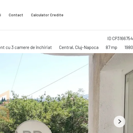
i
Contact
Calculator Credite
!
ID CP3166754
t cu 3 camere de închiriat
Central, Cluj-Napoca
87 mp
1980
Next