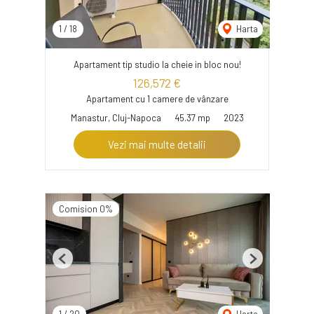
1
/
18
Harta
Apartament tip studio la cheie in bloc nou!
126,572 €
Apartament cu 1 camere de vânzare
Manastur, Cluj-Napoca
45.37 mp
2023
Vezi mai multe detalii
Comision 0%
Previous
Next