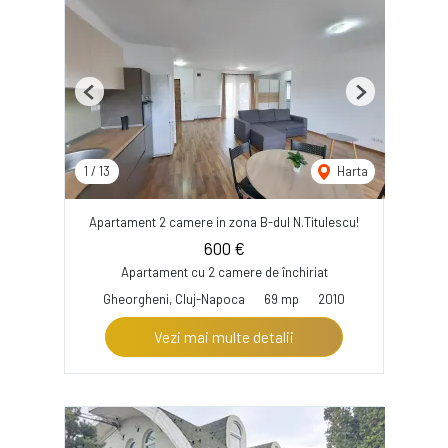
Previous
Next
1
/
13
Harta
Apartament 2 camere in zona B-dul N.Titulescu!
600 €
Apartament cu 2 camere de închiriat
Gheorgheni, Cluj-Napoca
69 mp
2010
Vezi mai multe detalii