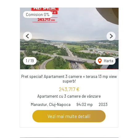
Comision 0%
Previous
Next
1
/
19
Harta
Pret special! Apartament 3 camere + terasa 13 mp view
superb!
243,717 €
Apartament cu 3 camere de vânzare
Manastur, Cluj-Napoca
94.02 mp
2023
Vezi mai multe detalii