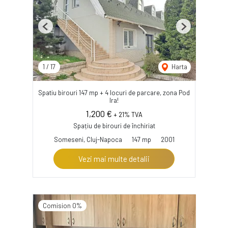
Previous
Next
1
/
17
Harta
Spatiu birouri 147 mp + 4 locuri de parcare, zona Pod
Ira!
1,200 €
+ 21% TVA
Spațiu de birouri de închiriat
Someseni, Cluj-Napoca
147 mp
2001
Vezi mai multe detalii
Comision 0%