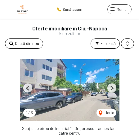
Sună acum
Meniu
Oferte imobiliare în Cluj-Napoca
52 rezultate
Caută din nou
Filtrează
Previous
Next
1
/
6
Harta
Spațiu de birou de închiriat în Grigorescu – acces facil
către centru