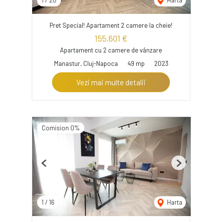
1
/
20
Harta
Pret Special! Apartament 2 camere la cheie!
155,601 €
Apartament cu 2 camere de vânzare
Manastur, Cluj-Napoca
49 mp
2023
Vezi mai multe detalii
Comision 0%
Previous
Next
1
/
16
Harta