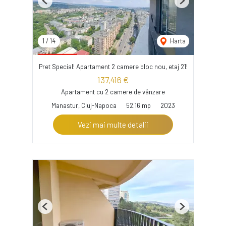
Previous
Next
1
/
14
Harta
Pret Special! Apartament 2 camere bloc nou, etaj 21!
137,416 €
Apartament cu 2 camere de vânzare
Manastur, Cluj-Napoca
52.16 mp
2023
Vezi mai multe detalii
Previous
Next