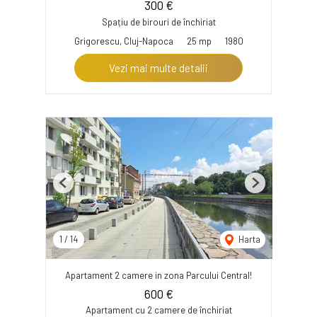
300 €
Spațiu de birouri de închiriat
Grigorescu, Cluj-Napoca
25 mp
1980
Vezi mai multe detalii
Previous
Next
1
/
14
Harta
Apartament 2 camere in zona Parcului Central!
600 €
Apartament cu 2 camere de închiriat