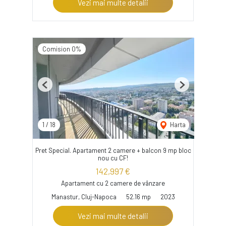
Vezi mai multe detalii
Comision 0%
Previous
Next
1
/
18
Harta
Pret Special. Apartament 2 camere + balcon 9 mp bloc
nou cu CF!
142,997 €
Apartament cu 2 camere de vânzare
Manastur, Cluj-Napoca
52.16 mp
2023
Vezi mai multe detalii