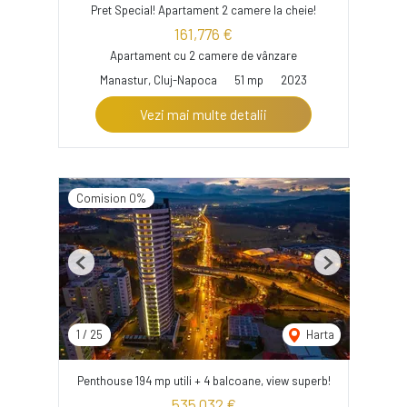
Pret Special! Apartament 2 camere la cheie!
161,776 €
Apartament cu 2 camere de vânzare
Manastur, Cluj-Napoca
51 mp
2023
Vezi mai multe detalii
Comision 0%
Previous
Next
1
/
25
Harta
Penthouse 194 mp utili + 4 balcoane, view superb!
535,032 €