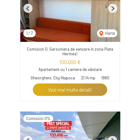
Previous
Next
1
/
7
Harta
Comision 0. Garsoniera de vanzare in zona Piata
Hermes!
100,000 €
Apartament cu 1 camere de vânzare
Gheorgheni, Cluj-Napoca
21.14 mp
1980
Vezi mai multe detalii
Comision 0%