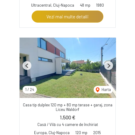
Ultracentral, Cluj-Napoca
48 mp
1980
Vezi mai multe detalii
Previous
Next
1
/
24
Harta
Casa tip dulplex 120 mp + 80 mp terase + garaj, zona
Liceu Waldorf
1,500 €
Casă / Vilă cu 4 camere de închiriat
Europa, Cluj-Napoca
120 mp
2015