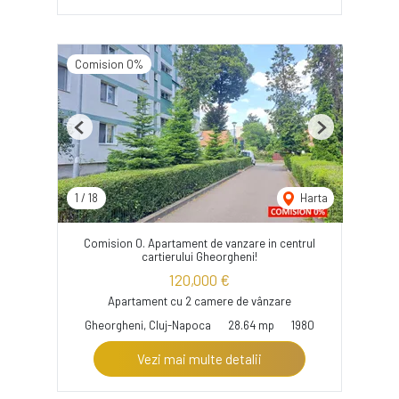
Comision 0%
Previous
Next
1
/
18
Harta
Comision 0. Apartament de vanzare in centrul
cartierului Gheorgheni!
120,000 €
Apartament cu 2 camere de vânzare
Gheorgheni, Cluj-Napoca
28.64 mp
1980
Vezi mai multe detalii