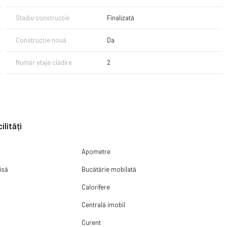
Stadiu construcție
Finalizată
Construcție nouă
Da
Număr etaje clădire
2
ilități
Apometre
isă
Bucătărie mobilată
Calorifere
Centrală imobil
Curent