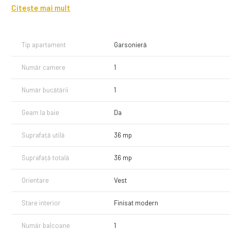
-bucatarie
Citește mai mult
-baie;
-hol;
-balcon.
Tip apartament
Garsonieră
Daca se doreste se poate opta contra cost si pentru inchirierea un
Număr camere
1
Confortul termic se realizeaza cu ajutorul aparatului de aer conditi
contorizate separat, inclusiv contor pentru incalzire.
Număr bucătării
1
Apartamentul dispune de masina de spalat rufe, cuptor electric, plit
Se inchiriaza mobilat si utilat fiind disponibil imediat.
Geam la baie
Da
Pentru mai multe detalii sau pentru a programa o vizionare apelat
Suprafață utilă
36 mp
Suprafață totală
36 mp
Orientare
Vest
Stare interior
Finisat modern
Număr balcoane
1