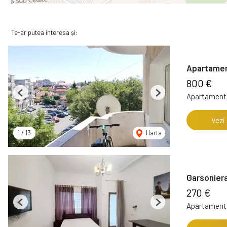
Te-ar putea interesa și:
Apartamen
800 €
Apartament 
Previous
Next
Vezi
1
/
13
Harta
Garsoniera
270 €
Apartament 
Previous
Next