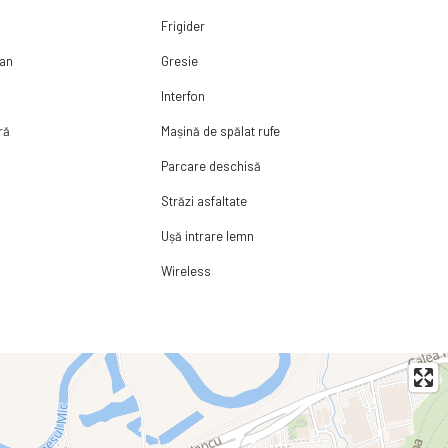
Frigider
pan
Gresie
Interfon
ră
Mașină de spălat rufe
Parcare deschisă
Străzi asfaltate
Ușă intrare lemn
Wireless