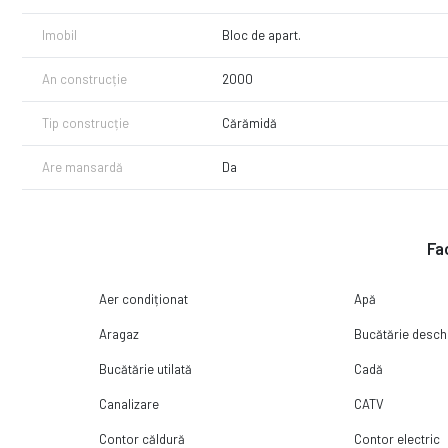
Imobil
Bloc de apart.
An construcție
2000
Tip construcție
Cărămidă
Are mansardă
Da
Fac
Aer condiționat
Apă
Aragaz
Bucătărie desch
Bucătărie utilată
Cadă
Canalizare
CATV
Contor căldură
Contor electric