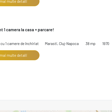
 mai multe detalii
 1 camera la casa + parcare!
cu 1 camere de închiriat
Marasti, Cluj-Napoca
38 mp
1970
 mai multe detalii