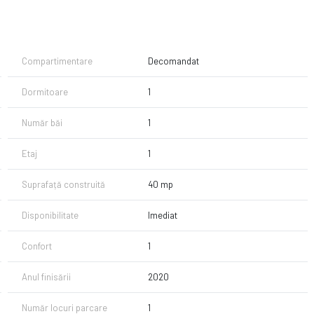
Compartimentare
Decomandat
ui loc de parcare exterior.
Dormitoare
1
onat si cu ajutorul centralei termice de imobil. Toate utilitatile sunt
Număr băi
1
a electrica, hota, frigider, televizor, etc.
Etaj
1
i-ne cu incredere!
Suprafață construită
40 mp
Disponibilitate
Imediat
Confort
1
Anul finisării
2020
Număr locuri parcare
1