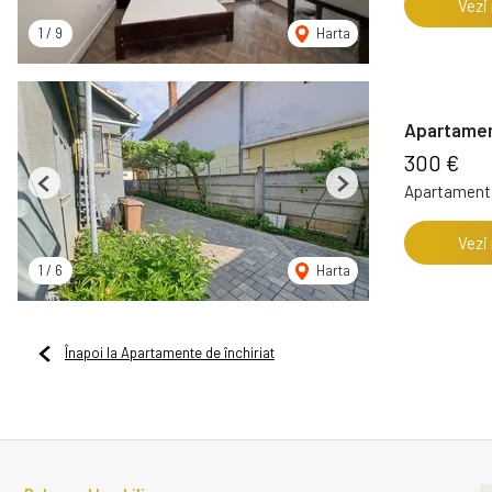
Vezi
1
/
9
Harta
Apartament
300 €
Apartament 
Previous
Next
Vezi
1
/
6
Harta
Înapoi la Apartamente de închiriat