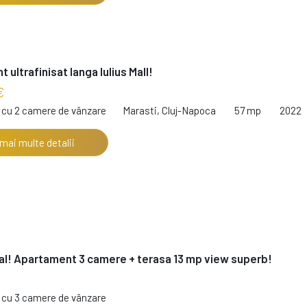
ultrafinisat langa Iulius Mall!
€
cu 2 camere de vânzare
Marasti, Cluj-Napoca
57 mp
2022
 mai multe detalii
al! Apartament 3 camere + terasa 13 mp view superb!
cu 3 camere de vânzare