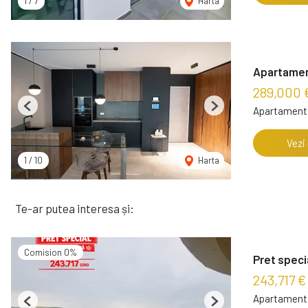
1
/
7
Harta
Apartament 
289,000 
Apartament 
Previous
Next
Vezi
1
/
10
Harta
Te-ar putea interesa și:
Comision 0%
Pret speci
243,717 €
Apartament 
Previous
Next