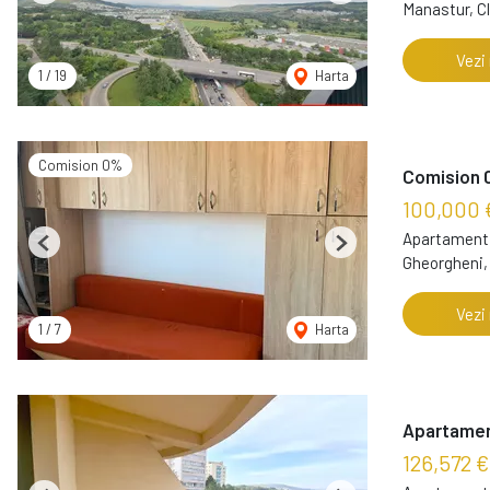
Manastur, C
Vezi
1
/
19
Harta
Comision 0%
Comision 0
100,000 
Apartament 
Previous
Next
Gheorgheni,
Vezi
1
/
7
Harta
Apartament
126,572 €