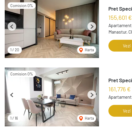
Comision 0%
Pret Speci
155,601 €
Apartament 
Previous
Next
Manastur, C
Vezi
1
/
20
Harta
Comision 0%
Pret Speci
161,776 €
Apartament 
Previous
Next
Vezi
1
/
16
Harta