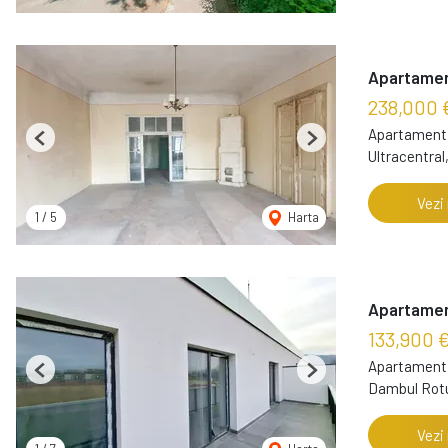
Apartament
238,000 
Apartament 
Previous
Next
Ultracentral
Vezi
1
/
5
Harta
Apartament
133,900 
Apartament 
Previous
Next
Dambul Rotu
Vezi