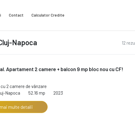
i
Contact
Calculator Credite
Cluj-Napoca
12 rezu
al. Apartament 2 camere + balcon 9 mp bloc nou cu CF!
cu 2 camere de vânzare
luj-Napoca
52.16 mp
2023
 mai multe detalii