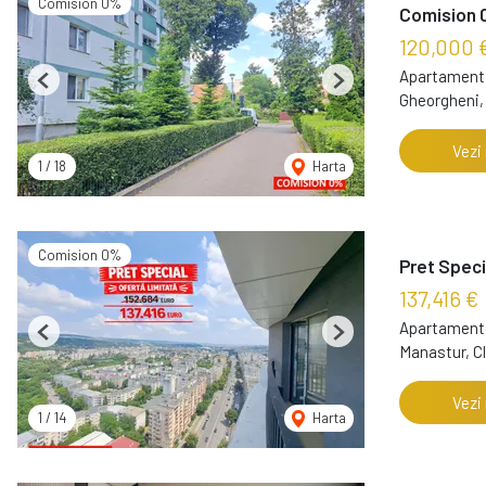
Comision 0%
Comision 0
120,000 
Apartament 
Previous
Next
Gheorgheni,
Vezi
1
/
18
Harta
Comision 0%
Pret Speci
137,416 €
Apartament 
Previous
Next
Manastur, C
Vezi
1
/
14
Harta