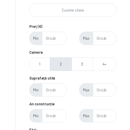
Preț (€)
Min
Max
Camere
1
2
3
4+
Suprafață utilă
Min
Max
An construcție
Min
Max
Etaj