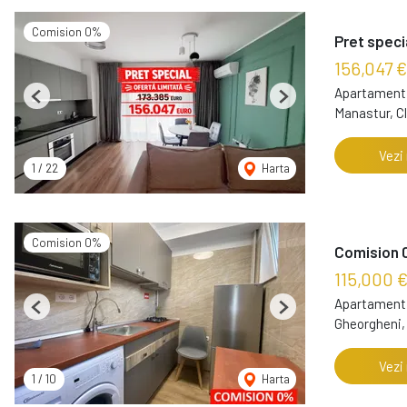
Comision 0%
Pret speci
156,047 €
Apartament 
Previous
Next
Manastur, C
Vezi
1
/
22
Harta
Comision 0%
Comision 0
115,000 
Apartament 
Previous
Next
Gheorgheni,
Vezi
1
/
10
Harta