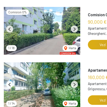
Comision 0%
Comision 0
90,000 €
Apartament 
Previous
Next
Gheorgheni,
Vezi
1
/
18
Harta
Apartament
160,000 
Apartament 
Previous
Next
Grigorescu,
Vezi
1
/
14
Harta