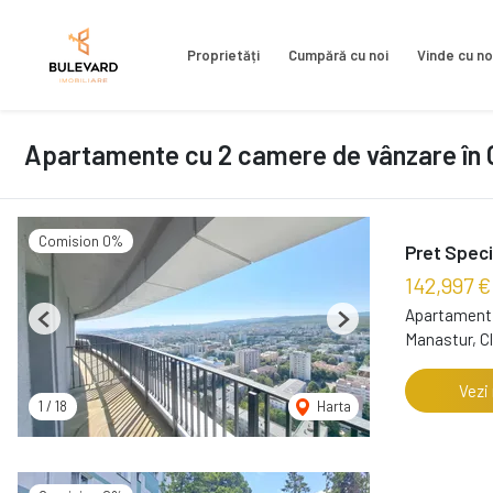
Proprietăți
Cumpără cu noi
Vinde cu no
Apartamente cu 2 camere de vânzare în 
Comision 0%
Pret Speci
142,997 €
Apartament 
Previous
Next
Manastur, C
Vezi
1
/
18
Harta