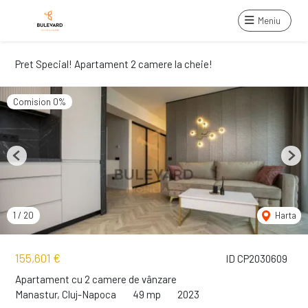
Meniu
Pret Special! Apartament 2 camere la cheie!
Comision 0%
Previous
Next
1
/
20
Harta
155,601 €
ID CP2030609
Apartament cu 2 camere de vânzare
Manastur, Cluj-Napoca
49 mp
2023