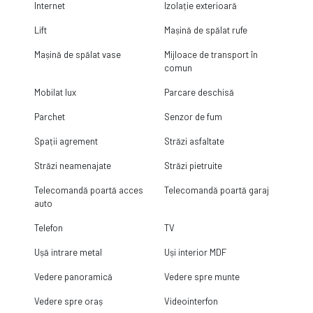
Internet
Izolație exterioară
Lift
Mașină de spălat rufe
Mașină de spălat vase
Mijloace de transport în
comun
Mobilat lux
Parcare deschisă
Parchet
Senzor de fum
Spații agrement
Străzi asfaltate
Străzi neamenajate
Străzi pietruite
Telecomandă poartă acces
Telecomandă poartă garaj
auto
Telefon
TV
Ușă intrare metal
Uși interior MDF
Vedere panoramică
Vedere spre munte
Vedere spre oraș
Videointerfon