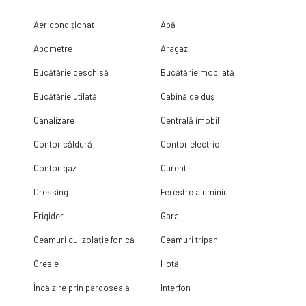
Aer condiționat
Apă
Apometre
Aragaz
Bucătărie deschisă
Bucătărie mobilată
Bucătărie utilată
Cabină de duș
Canalizare
Centrală imobil
Contor căldură
Contor electric
Contor gaz
Curent
Dressing
Ferestre aluminiu
Frigider
Garaj
Geamuri cu izolație fonică
Geamuri tripan
Gresie
Hotă
Încălzire prin pardoseală
Interfon