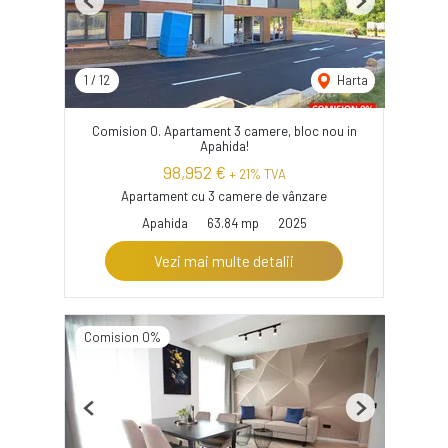
Previous
Next
1
/
12
Harta
Comision 0. Apartament 3 camere, bloc nou in
Apahida!
98,952 €
+ 21% TVA
Apartament cu 3 camere de vânzare
Apahida
63.84 mp
2025
Vezi mai multe detalii
Comision 0%
Previous
Next