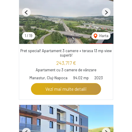
Previous
Next
1
/
19
Harta
Pret special! Apartament 3 camere + terasa 13 mp view
superb!
243,717 €
Apartament cu 3 camere de vânzare
Manastur, Cluj-Napoca
94.02 mp
2023
Vezi mai multe detalii