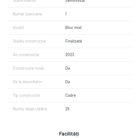
Stare interior
Semifinisat
Pretul afisat este pretul final (nu este purtator de TVA).
Număr balcoane
1
Pentru mai multe detalii si prentru a vedea apartamentele apelati cu
incredere la numarul afisat!
Imobil
Bloc mixt
Stadiu construcție
Finalizată
An construcție
2023
Construcție nouă
Da
De la dezvoltator
Da
Tip construcție
Cadre
Număr etaje clădire
25
Facilități