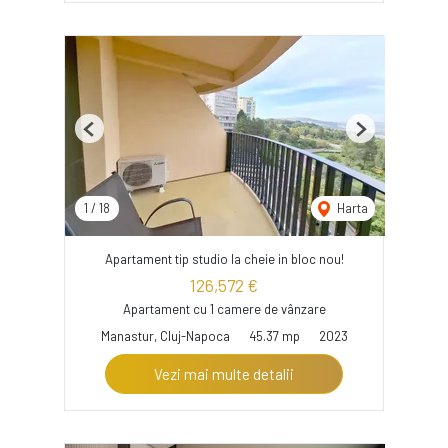
Previous
Next
1
/
18
Harta
Apartament tip studio la cheie in bloc nou!
126,572 €
Apartament cu 1 camere de vânzare
Manastur, Cluj-Napoca
45.37 mp
2023
Vezi mai multe detalii