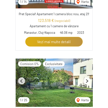
1
/
14
Harta
Pret Special! Apartament 1 camera bloc nou, etaj 21!
123,518 €
(negociabil)
Apartament cu 1 camere de vânzare
Manastur, Cluj-Napoca
46.06 mp
2023
Vezi mai multe detalii
Comision 0%
Exclusivitate
Previous
Next
1
/
25
Harta