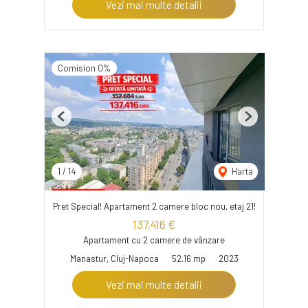
Vezi mai multe detalii
Comision 0%
Previous
Next
1
/
14
Harta
Pret Special! Apartament 2 camere bloc nou, etaj 21!
137,416 €
Apartament cu 2 camere de vânzare
Manastur, Cluj-Napoca
52.16 mp
2023
Vezi mai multe detalii