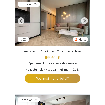
Comision 0%
Previous
Next
1
/
20
Harta
Pret Special! Apartament 2 camere la cheie!
155,601 €
Apartament cu 2 camere de vânzare
Manastur, Cluj-Napoca
49 mp
2023
Vezi mai multe detalii
Comision 0%