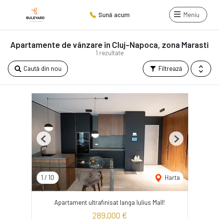
Sună acum
Meniu
Apartamente de vânzare în Cluj-Napoca, zona Marasti
1 rezultate
Caută din nou
Filtrează
Previous
Next
1
/
10
Harta
Apartament ultrafinisat langa Iulius Mall!
289,000 €