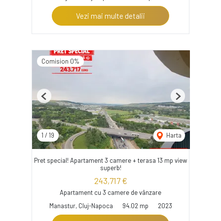
Vezi mai multe detalii
Comision 0%
Previous
Next
1
/
19
Harta
Pret special! Apartament 3 camere + terasa 13 mp view
superb!
243,717 €
Apartament cu 3 camere de vânzare
Manastur, Cluj-Napoca
94.02 mp
2023