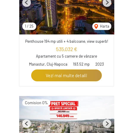
Previous
Next
1
/
25
Harta
Penthouse 194 mp utili + 4 balcoane, view superb!
535,032 €
Apartament cu 5 camere de vânzare
Manastur, Cluj-Napoca
193.52 mp
2023
Vezi mai multe detalii
Comision 0%
Previous
Next