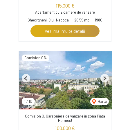
115,000 €
Apartament cu 2 camere de vânzare
Gheorgheni, Cluj-Napoca
26.59 mp
1980
Vezi mai multe detalii
Comision 0%
Previous
Next
1
/
10
Harta
Comision 0. Garsoniera de vanzare in zona Piata
Hermes!
100,000 €