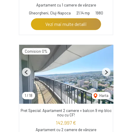
Apartament cu 1 camere de vânzare
Gheorgheni, Cluj-Napoca
21.14 mp
1980
Vezi mai multe detalii
Comision 0%
Previous
Next
1
/
18
Harta
Pret Special. Apartament 2 camere + balcon 9 mp bloc
nou cu CF!
142,997 €
Apartament cu 2 camere de vânzare