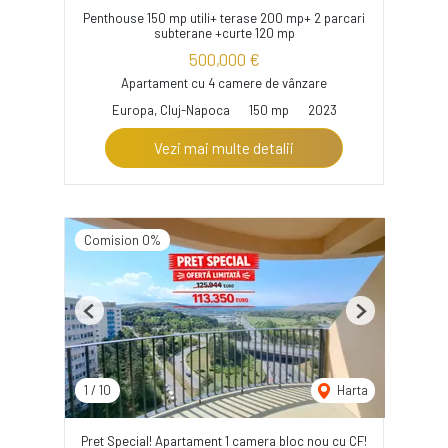
Penthouse 150 mp utili+ terase 200 mp+ 2 parcari
subterane +curte 120 mp
500,000 €
Apartament cu 4 camere de vânzare
Europa, Cluj-Napoca
150 mp
2023
Vezi mai multe detalii
Comision 0%
Previous
Next
1
/
10
Harta
Pret Special! Apartament 1 camera bloc nou cu CF!