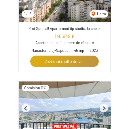
1
/
15
Harta
Pret Special! Apartament tip studio, la cheie!
146,849 €
Apartament cu 1 camere de vânzare
Manastur, Cluj-Napoca
45 mp
2023
Vezi mai multe detalii
Comision 0%
Previous
Next