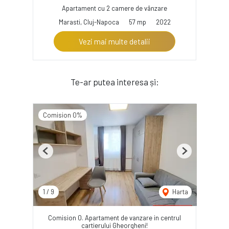
Apartament cu 2 camere de vânzare
Marasti, Cluj-Napoca
57 mp
2022
Vezi mai multe detalii
Te-ar putea interesa și:
Comision 0%
Previous
Next
1
/
9
Harta
Comision 0. Apartament de vanzare in centrul
cartierului Gheorgheni!