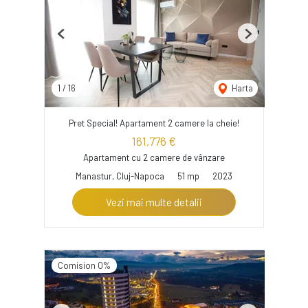
Previous
Next
1
/
16
Harta
Pret Special! Apartament 2 camere la cheie!
161,776 €
Apartament cu 2 camere de vânzare
Manastur, Cluj-Napoca
51 mp
2023
Vezi mai multe detalii
Comision 0%