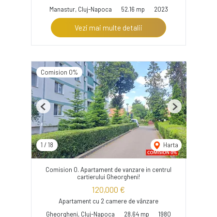
Manastur, Cluj-Napoca
52.16 mp
2023
Vezi mai multe detalii
Comision 0%
Previous
Next
1
/
18
Harta
Comision 0. Apartament de vanzare in centrul
cartierului Gheorgheni!
120,000 €
Apartament cu 2 camere de vânzare
Gheorgheni, Cluj-Napoca
28.64 mp
1980