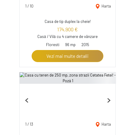
1
/
10
Harta
Casa de tip duplex la cheie!
174,900 €
Casă / Vilă cu 4 camere de vânzare
Floresti
96 mp
2015
Vezi mai multe detalii
Previous
Next
1
/
13
Harta