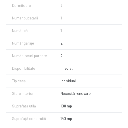
-1 hol.
Dormitoare
3
Suprafata generoasa a terenului de 2636 mp are o deschidere la
strada de 21 metri.
Număr bucătării
1
In curtea imobilului mai sunt 2 garaje si cateva anexe.
Număr băi
1
Proprietatea dispune de toate utilitatile mijloacele de transport in
comun sunt la mica distanta.
Număr garaje
2
Confortul termic este realizat cu ajutorul centralei termice proprii.
Număr locuri parcare
2
Recomand aceasta proprietate persoanelor care doresc sa locuiasca
intr-o zona de case linistita si intr-o zona cu multe spatii verzi.
Disponibilitate
Imediat
Pentru mai multe detalii si pentru a stabili o vizionare apelati-ne cu
incredere!
Tip casă
Individual
Stare interior
Necesită renovare
Suprafață utilă
108 mp
Suprafață construită
140 mp