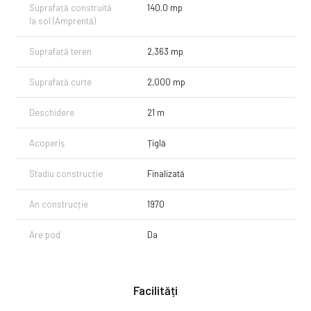
Suprafață construită
140.0 mp
la sol (Amprentă)
Suprafață teren
2,363 mp
Suprafață curte
2,000 mp
Deschidere
21 m
Acoperiș
Țiglă
Stadiu construcție
Finalizată
An construcție
1970
Are pod
Da
Facilități