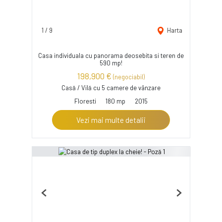
1
/
9
Harta
Casa individuala cu panorama deosebita si teren de
590 mp!
198,900 €
(negociabil)
Casă / Vilă cu 5 camere de vânzare
Floresti
180 mp
2015
Vezi mai multe detalii
Previous
Next