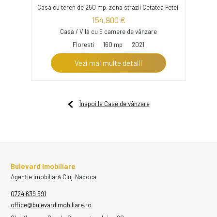
Casa cu teren de 250 mp, zona strazii Cetatea Fetei!
154,900 €
Casă / Vilă cu 5 camere de vânzare
Floresti
160 mp
2021
Vezi mai multe detalii
Înapoi la Case de vânzare
Bulevard Imobiliare
Agenție imobiliară Cluj-Napoca
0724 639 991
office@bulevardimobiliare.ro