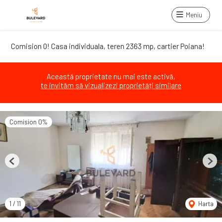
Meniu
Comision 0! Casa individuala, teren 2363 mp, cartier Poiana!
Această proprietate nu mai este activă,
te invităm să vizualizezi proprietăți similare
Comision 0%
Previous
Next
1
/
11
Harta