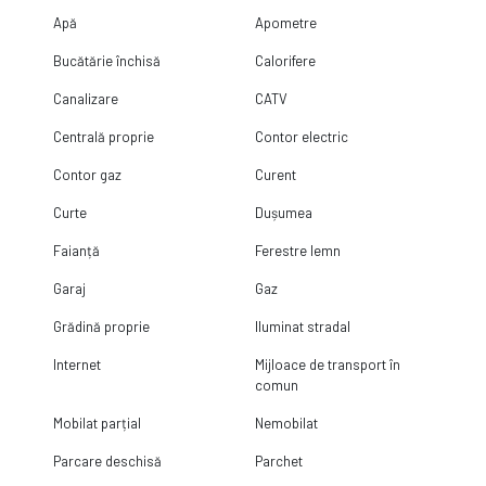
Apă
Apometre
Bucătărie închisă
Calorifere
Canalizare
CATV
Centrală proprie
Contor electric
Contor gaz
Curent
Curte
Dușumea
Faianță
Ferestre lemn
Garaj
Gaz
Grădină proprie
Iluminat stradal
Internet
Mijloace de transport în
comun
Mobilat parțial
Nemobilat
Parcare deschisă
Parchet