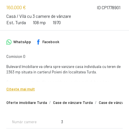
160,000 €
ID CP1778901
Casă / Vilă cu 3 camere de vânzare
Est, Turda
108 mp
1970
WhatsApp
Facebook
Comision 0
Bulevard Imobiliare va ofera spre vanzare casa individuala cu teren de
2363 mp situata in cartierul Poieni din localitatea Turda.
Casa este construita din caramida pe un singur nivel dar exista
posibilitate de mansardare.
Citește mai mult
Suprafata utila este de 108 mp, fiind compartimentati astfel:
Oferte imobiliare Turda
Case de vânzare Turda
Case de vânzare 
-3 camere;
-bucatarie;
-1 baie;
Număr camere
3
-1 camara;