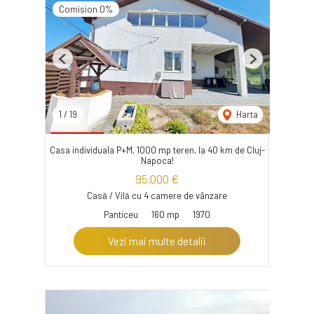
Comision 0%
Previous
Next
1
/
19
Harta
Casa individuala P+M, 1000 mp teren, la 40 km de Cluj-
Napoca!
95,000 €
Casă / Vilă cu 4 camere de vânzare
Panticeu
160 mp
1970
Vezi mai multe detalii