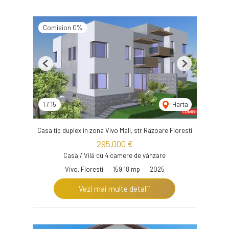
Comision 0%
Previous
Next
1
/
15
Harta
Casa tip duplex in zona Vivo Mall, str Razoare Floresti
295,000 €
Casă / Vilă cu 4 camere de vânzare
Vivo, Floresti
159.18 mp
2025
Vezi mai multe detalii