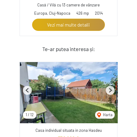
Casă / Vilă cu 13 camere de vânzare
Europa, Cluj-Napoca
426 mp
2014
Vezi mai multe detalii
Te-ar putea interesa și:
Previous
Next
1
/
12
Harta
Casa individual situata in zona Hasdeu