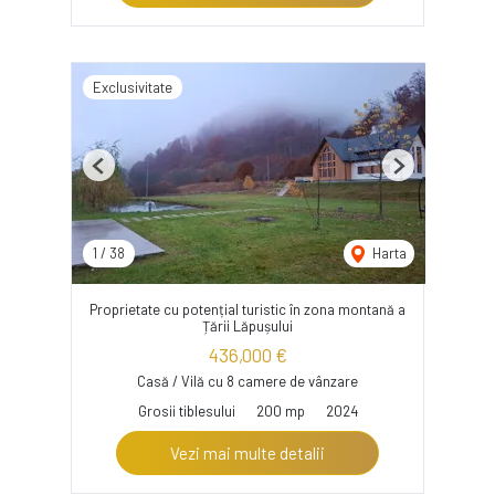
Exclusivitate
Previous
Next
1
/
38
Harta
Proprietate cu potențial turistic în zona montană a
Țării Lăpușului
436,000 €
Casă / Vilă cu 8 camere de vânzare
Grosii tiblesului
200 mp
2024
Vezi mai multe detalii