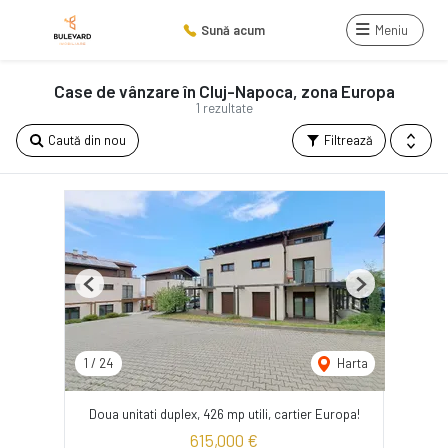
Sună acum
Meniu
Case de vânzare în Cluj-Napoca, zona Europa
1 rezultate
Caută din nou
Filtrează
Previous
Next
1
/
24
Harta
Doua unitati duplex, 426 mp utili, cartier Europa!
615,000 €