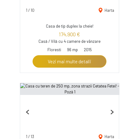
1
/
10
Harta
Casa de tip duplex la cheie!
174,900 €
Casă / Vilă cu 4 camere de vânzare
Floresti
96 mp
2015
Vezi mai multe detalii
Previous
Next
1
/
13
Harta