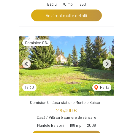
Baciu
70 mp
1950
Vezi mai multe detalii
Comision 0%
Previous
Next
1
/
30
Harta
Comision 0. Casa statiune Muntele Baisorii!
275,000 €
Casă / Vilă cu 5 camere de vânzare
Muntele Baisorii
188 mp
2006