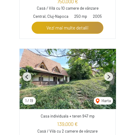
750,000 €
Casă / Vilă cu 10 camere de vânzare
Central, Cluj-Napoca
250 mp
2005
Vezi mai multe detalii
Previous
Next
1
/
19
Harta
Casa individuala + teren 947 mp
139,000 €
Casă / Vilă cu 2 camere de vânzare