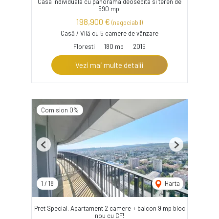
Casa individuala cu panorama deosebita si teren de
590 mp!
198,900 €
(negociabil)
Casă / Vilă cu 5 camere de vânzare
Floresti
180 mp
2015
Vezi mai multe detalii
Comision 0%
Previous
Next
1
/
18
Harta
Pret Special. Apartament 2 camere + balcon 9 mp bloc
nou cu CF!