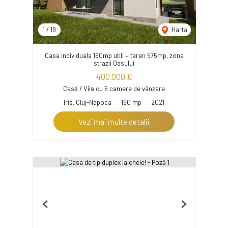
1
/
19
Harta
Casa individuala 160mp utili + teren 575mp, zona
strazii Oasului
400,000 €
Casă / Vilă cu 5 camere de vânzare
Iris, Cluj-Napoca
160 mp
2021
Vezi mai multe detalii
Previous
Next