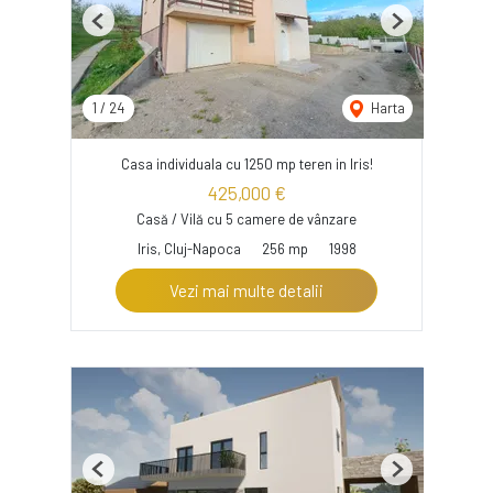
Previous
Next
1
/
24
Harta
Casa individuala cu 1250 mp teren in Iris!
425,000 €
Casă / Vilă cu 5 camere de vânzare
Iris, Cluj-Napoca
256 mp
1998
Vezi mai multe detalii
Previous
Next