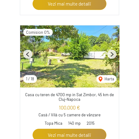
Vezi mai multe detalii
Comision 0%
Previous
Next
1
/
18
Harta
Casa cu teren de 4700 mp in Sat Zimbor, 45 km de
Cluj-Napoca
100,000 €
Casă / Vilă cu 5 camere de vânzare
Topa Mica
140 mp
2015
Vezi mai multe detalii