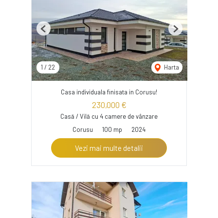
Previous
Next
1
/
22
Harta
Casa individuala finisata in Corusu!
230,000 €
Casă / Vilă cu 4 camere de vânzare
Corusu
100 mp
2024
Vezi mai multe detalii