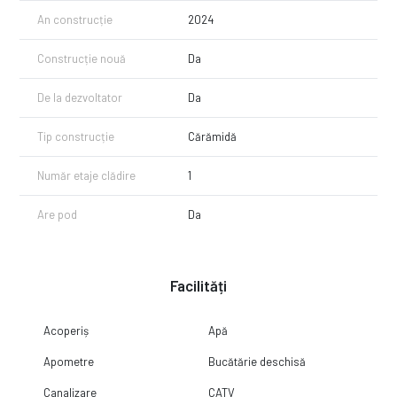
An construcție
2024
Construcție nouă
Da
De la dezvoltator
Da
Tip construcție
Cărămidă
Număr etaje clădire
1
Are pod
Da
Facilități
Acoperiș
Apă
Apometre
Bucătărie deschisă
Canalizare
CATV