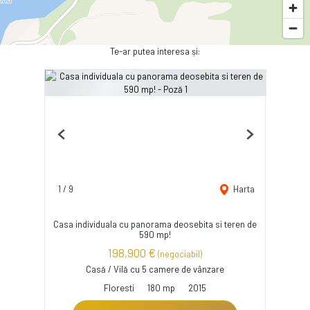
Te-ar putea interesa și:
Previous
Next
1
/
9
Harta
Casa individuala cu panorama deosebita si teren de
590 mp!
198,900 €
(negociabil)
Casă / Vilă cu 5 camere de vânzare
Floresti
180 mp
2015