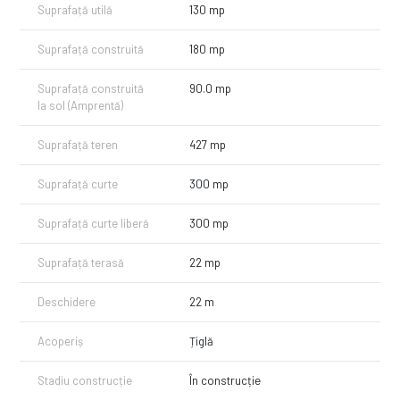
Suprafață utilă
130 mp
Suprafață construită
180 mp
Suprafață construită
90.0 mp
la sol (Amprentă)
Suprafață teren
427 mp
Suprafață curte
300 mp
Suprafață curte liberă
300 mp
Suprafață terasă
22 mp
Deschidere
22 m
Acoperiș
Țiglă
Stadiu construcție
În construcție