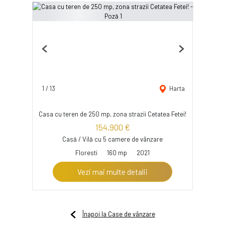
Previous
Next
1
/
13
Harta
Casa cu teren de 250 mp, zona strazii Cetatea Fetei!
154,900 €
Casă / Vilă cu 5 camere de vânzare
Floresti
160 mp
2021
Vezi mai multe detalii
Înapoi la Case de vânzare