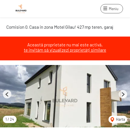
Meniu
Comision 0. Casa in zona Motel Gilau! 427 mp teren, garaj
Această proprietate nu mai este activă,
te invităm să vizualizezi proprietăți similare
Previous
Next
1
/
24
Harta