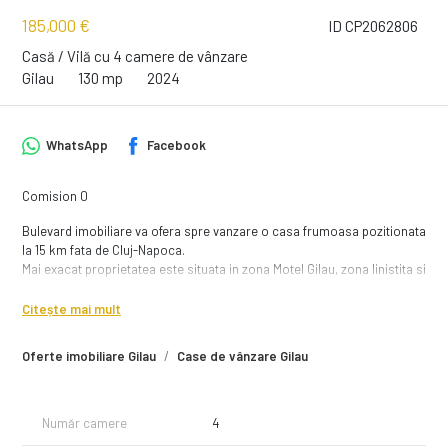
185,000 €
ID CP2062806
Casă / Vilă cu 4 camere de vânzare
Gilau
130 mp
2024
WhatsApp
Facebook
Comision 0
Bulevard imobiliare va ofera spre vanzare o casa frumoasa pozitionata
la 15 km fata de Cluj-Napoca.
Mai exacat proprietatea este situata in zona Motel Gilau, zona linistita si
aerisita.
Citește mai mult
Casa este in curs de construire si este structurata P+E+Pod inalt.
Suprafata utila a casei este de 130 mp, la care se mai adauga garajul
Oferte imobiliare Gilau
Case de vânzare Gilau
inca 23 mp si terasa neacoperita 22 mp.
Interiorul casei este compartimentat astfel:
-Parter; living impreuna cu bucataria (posibilitate de separare), camara,
Număr camere
4
baie, garaj;