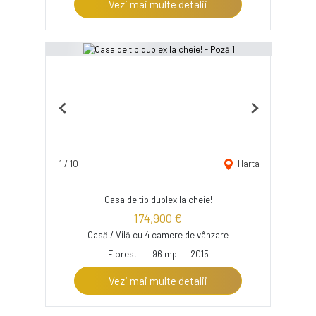
Vezi mai multe detalii
Previous
Next
1
/
10
Harta
Casa de tip duplex la cheie!
174,900 €
Casă / Vilă cu 4 camere de vânzare
Floresti
96 mp
2015
Vezi mai multe detalii