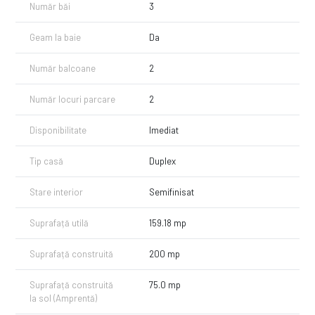
Număr băi
3
față a curții.
Casa se vinde la stadiul de finisat la exterior și semifinisat la interior,
Geam la baie
Da
având următoarele dotări:
Număr balcoane
2
— Centrală termică proprie
— Încălzire prin pardoseală
Număr locuri parcare
2
— Geamuri tripan
— Pereți gletuiți
— Instalații electrice și sanitare trase pe poziție
Disponibilitate
Imediat
Termen estimat de finalizare: August 2025.
Tip casă
Duplex
Prețul afișat nu este purtator de TVA.
Stare interior
Semifinisat
Pentru mai multe detalii și pentru a programa o vizionare, nu ezitați
să ne contactați!
Suprafață utilă
159.18 mp
Suprafață construită
200 mp
Suprafață construită
75.0 mp
la sol (Amprentă)