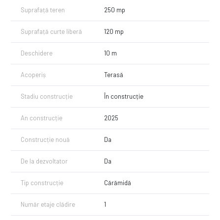
Suprafață teren
250 mp
Suprafață curte liberă
120 mp
Deschidere
10 m
Acoperiș
Terasă
Stadiu construcție
În construcție
An construcție
2025
Construcție nouă
Da
De la dezvoltator
Da
Tip construcție
Cărămidă
Număr etaje clădire
1