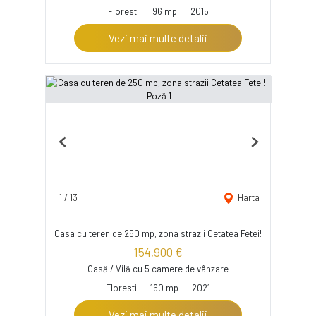
Floresti
96 mp
2015
Vezi mai multe detalii
Previous
Next
1
/
13
Harta
Casa cu teren de 250 mp, zona strazii Cetatea Fetei!
154,900 €
Casă / Vilă cu 5 camere de vânzare
Floresti
160 mp
2021
Vezi mai multe detalii