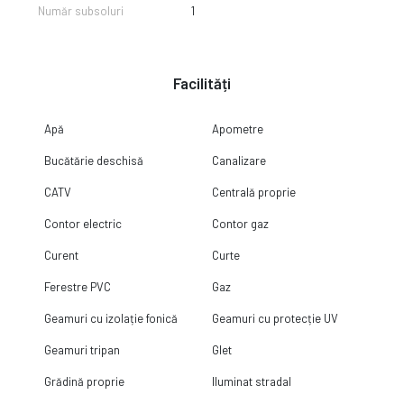
Număr subsoluri
1
Facilități
Apă
Apometre
Bucătărie deschisă
Canalizare
CATV
Centrală proprie
Contor electric
Contor gaz
Curent
Curte
Ferestre PVC
Gaz
Geamuri cu izolație fonică
Geamuri cu protecție UV
Geamuri tripan
Glet
Grădină proprie
Iluminat stradal