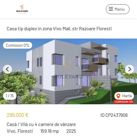
Meniu
Casa tip duplex in zona Vivo Mall, str Razoare Floresti
Comision 0%
Previous
Next
1
/
15
Harta
295,000 €
ID CP2437906
Casă / Vilă cu 4 camere de vânzare
Vivo, Floresti
159.18 mp
2025