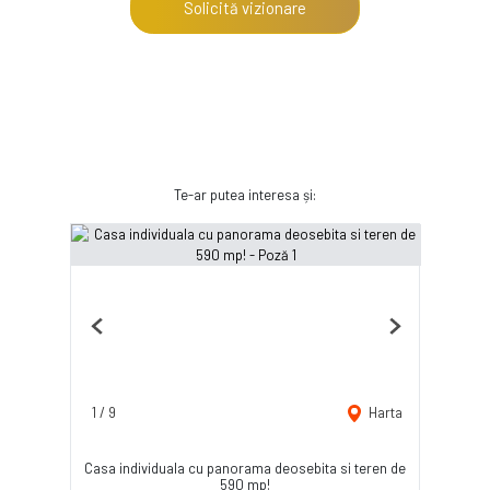
Solicită vizionare
Te-ar putea interesa și:
Previous
Next
1
/
9
Harta
Casa individuala cu panorama deosebita si teren de
590 mp!