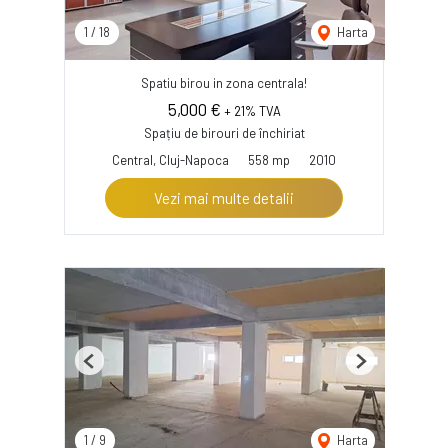
1
/
18
Harta
Spatiu birou in zona centrala!
5,000 €
+ 21% TVA
Spațiu de birouri de închiriat
Central, Cluj-Napoca
558 mp
2010
Vezi mai multe detalii
Previous
Next
1
/
9
Harta