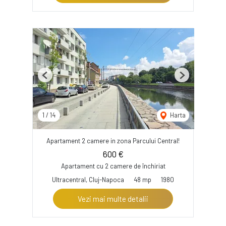
Previous
Next
1
/
14
Harta
Apartament 2 camere in zona Parcului Central!
600 €
Apartament cu 2 camere de închiriat
Ultracentral, Cluj-Napoca
48 mp
1980
Vezi mai multe detalii