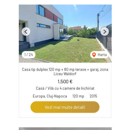
Previous
Next
1
/
24
Harta
Casa tip dulplex 120 mp + 80 mp terase + garaj, zona
Liceu Waldorf
1,500 €
Casă / Vilă cu 4 camere de închiriat
Europa, Cluj-Napoca
120 mp
2015
Vezi mai multe detalii