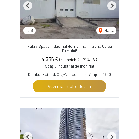
Previous
Next
1
/
8
Harta
Hala / Spatiu industrial de inchiriat in zona Calea
Baciului!
4,335 €
(negociabil) + 21% TVA
Spațiu industrial de închiriat
Dambul Rotund, Cluj-Napoca
867 mp
1980
Vezi mai multe detalii