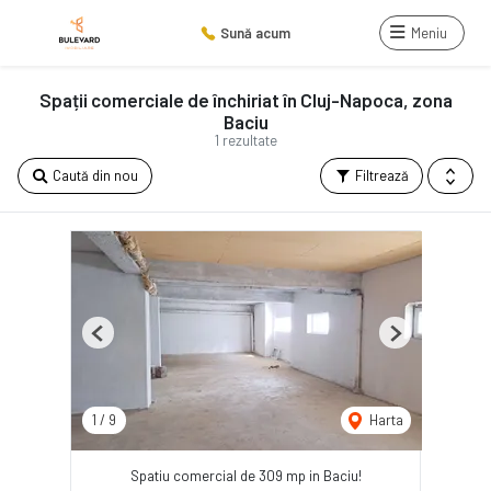
Sună acum
Meniu
Spații comerciale de închiriat în Cluj-Napoca, zona
Baciu
1 rezultate
Caută din nou
Filtrează
Previous
Next
1
/
9
Harta
Spatiu comercial de 309 mp in Baciu!