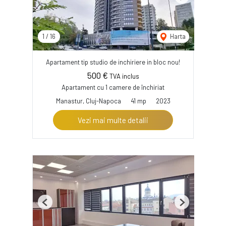
Previous
Next
1
/
16
Harta
Apartament tip studio de inchiriere in bloc nou!
500 €
TVA inclus
Apartament cu 1 camere de închiriat
Manastur, Cluj-Napoca
41 mp
2023
Vezi mai multe detalii
Previous
Next