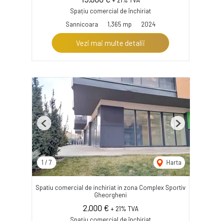
+ 21% TVA
Spațiu comercial de închiriat
Sannicoara
1,365 mp
2024
Vezi mai multe detalii
Previous
Next
1
/
7
Harta
Spatiu comercial de inchiriat in zona Complex Sportiv
Gheorgheni
2,000 €
+ 21% TVA
Spațiu comercial de închiriat