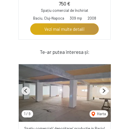
750 €
Spațiu comercial de închiriat
Baciu, Cluj-Napoca
309 mp
2008
Vezi mai multe detalii
Te-ar putea interesa și:
Previous
Next
1
/
9
Harta
Spatiu comercial/ depozitare/ productie in Baciu!