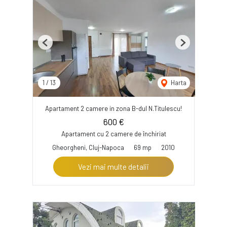
Previous
Next
1
/
13
Harta
Apartament 2 camere in zona B-dul N.Titulescu!
600 €
Apartament cu 2 camere de închiriat
Gheorgheni, Cluj-Napoca
69 mp
2010
Vezi mai multe detalii