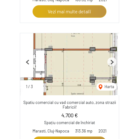
Vezi mai multe detalii
Previous
Next
1
/
3
Harta
Spatiu comercial cu vad comercial auto, zona strazii
Fabricii!
4,700 €
Spațiu comercial de închiriat
Marasti, Cluj-Napoca
313.36 mp
2021