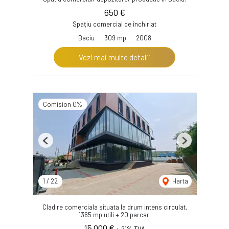
650 €
Spațiu comercial de închiriat
Baciu
309 mp
2008
Vezi mai multe detalii
Comision 0%
Previous
Next
1
/
22
Harta
Cladire comerciala situata la drum intens circulat,
1365 mp utili + 20 parcari
15,000 €