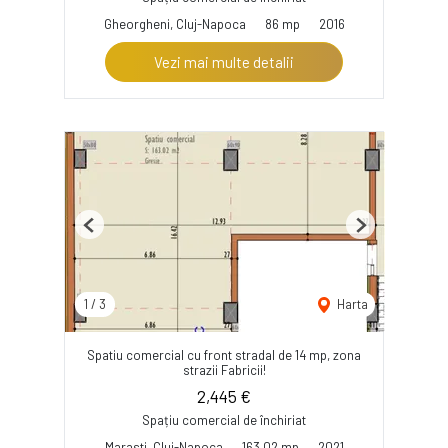
Gheorgheni, Cluj-Napoca
86 mp
2016
Vezi mai multe detalii
Previous
Next
1
/
3
Harta
Spatiu comercial cu front stradal de 14 mp, zona
strazii Fabricii!
2,445 €
Spațiu comercial de închiriat
Marasti, Cluj-Napoca
163.02 mp
2021