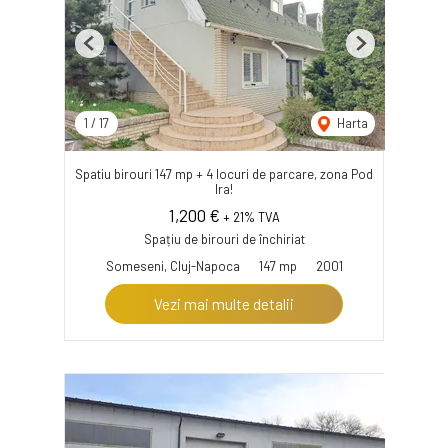
Previous
Next
1
/
17
Harta
Spatiu birouri 147 mp + 4 locuri de parcare, zona Pod
Ira!
1,200 €
+ 21% TVA
Spațiu de birouri de închiriat
Someseni, Cluj-Napoca
147 mp
2001
Vezi mai multe detalii