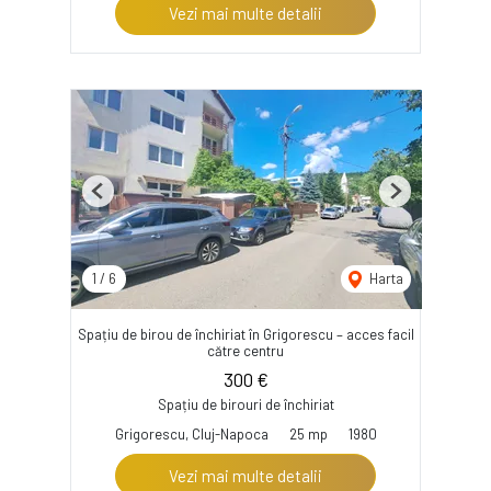
Vezi mai multe detalii
Previous
Next
1
/
6
Harta
Spațiu de birou de închiriat în Grigorescu – acces facil
către centru
300 €
Spațiu de birouri de închiriat
Grigorescu, Cluj-Napoca
25 mp
1980
Vezi mai multe detalii