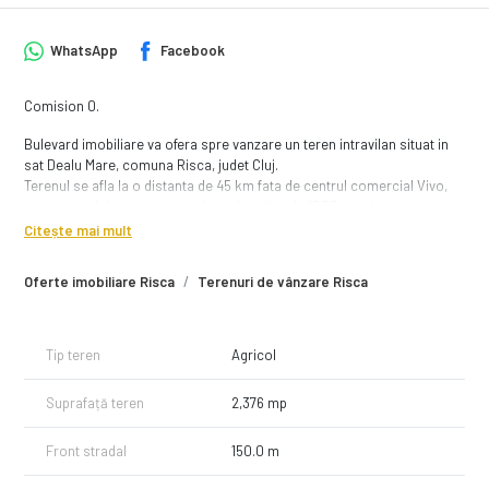
WhatsApp
Facebook
Comision 0.
Bulevard imobiliare va ofera spre vanzare un teren intravilan situat in
sat Dealu Mare, comuna Risca, judet Cluj.
Terenul se afla la o distanta de 45 km fata de centrul comercial Vivo,
intro zona deluroasa situata la o altitudine de 1000 metri.
Citește mai mult
Terenul are suprafata totala de 2376 mp, avand un front de peste 150
metri de a lungul unui drum satesc.
Oferte imobiliare Risca
Terenuri de vânzare Risca
Dispune de electricitate la mai putin de 100 metri distanta.
Recomandam acest teren persoanelor/famililor care doresc sa isi
Tip teren
Agricol
construiasca o cabana/casa de vacanta intr-o zona frumoasa avand
accest rapid spre zona muntoasa. Dar si persoanelor/famililor care
Suprafață teren
2,376 mp
care vor sa isi investeasca economiile intr-un teren care se va aprecia
in viitor.
Front stradal
150.0 m
Pentru mai multe detalii sau pentru a programa o vizionare, apelati-ne
cu incredere!