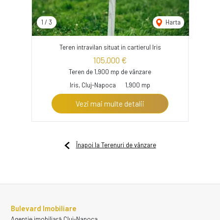
1
/
3
Harta
Teren intravilan situat in cartierul Iris
105,000 €
Teren de 1,900 mp de vânzare
Iris, Cluj-Napoca
1,900 mp
Vezi mai multe detalii
Înapoi la Terenuri de vânzare
Bulevard Imobiliare
Agenție imobiliară Cluj-Napoca