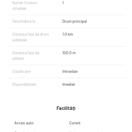
Număr fronturi
1
stradale
Deschidere la
Drum principal
Distanța față de drum
1.0 km
județean
Distanța față de
100.0 m
utilități
Clasificare
Intravilan
Disponibilitate
Imediat
Facilități
Acces auto
Curent