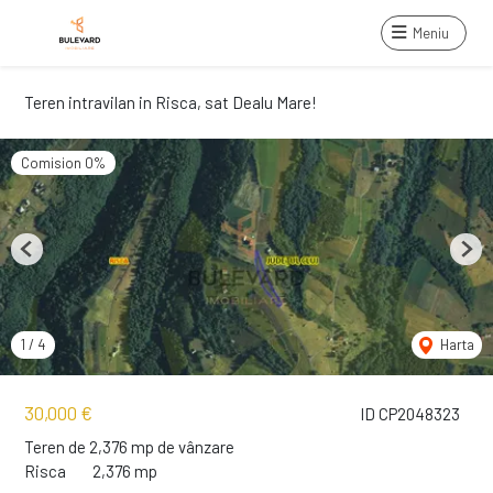
Meniu
Teren intravilan in Risca, sat Dealu Mare!
Comision 0%
Previous
Next
1
/
4
Harta
30,000 €
ID CP2048323
Teren de 2,376 mp de vânzare
Risca
2,376 mp