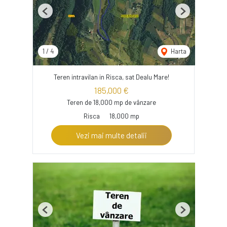
Previous
Next
1
/
4
Harta
Teren intravilan in Risca, sat Dealu Mare!
185,000 €
Teren de 18,000 mp de vânzare
Risca
18,000 mp
Vezi mai multe detalii
Previous
Next