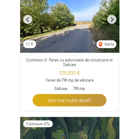
Previous
Next
1
/
11
Harta
Comision 0. Teren cu autorizatie de construire in
Salicea
125,000 €
Teren de 718 mp de vânzare
Salicea
718 mp
Vezi mai multe detalii
Comision 0%