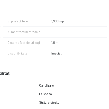
tricitate.
ne cu incredere!
Suprafață teren
1,900 mp
Număr fronturi stradale
1
Distanța față de utilități
1.0 m
Disponibilitate
Imediat
ilități
Canalizare
La șosea
Străzi pietruite