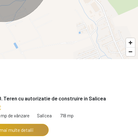
. Teren cu autorizatie de construire in Salicea
€
8 mp de vânzare
Salicea
718 mp
 mai multe detalii