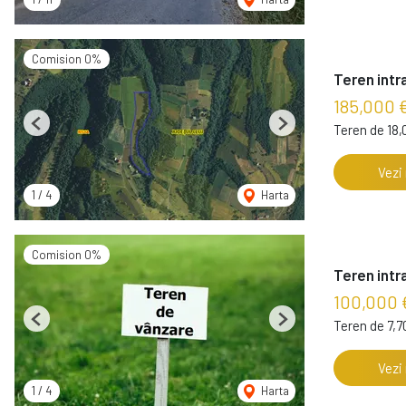
Comision 0%
Teren intra
185,000 
Teren de 18
Previous
Next
Vezi
1
/
4
Harta
Comision 0%
Teren intra
100,000 
Teren de 7,
Previous
Next
Vezi
1
/
4
Harta