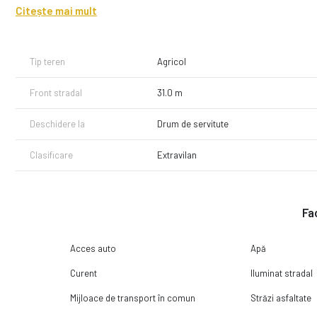
Citește mai mult
care dispune la drum de urmatoarele utilitati: apa, canalizare, elec
Pentru mai multe detalii sau pentru a stabilii o vizionare apelati-
Tip teren
Agricol
Front stradal
31.0 m
Deschidere la
Drum de servitute
Clasificare
Extravilan
Fac
Acces auto
Apă
Curent
Iluminat stradal
Mijloace de transport în comun
Străzi asfaltate