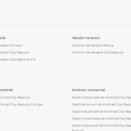
vile
Vânzări terenuri
ânzare Floresti
Terenuri de vânzare Rasca
ânzare Cluj-Napoca
Terenuri de vânzare Cluj-Napoca
ânzare Cluj-Napoca, Iris
nchiriat
Închirieri comercial
nchiriat Cluj-Napoca
Spații comerciale de închiriat Cluj-N
nchiriat Cluj-Napoca, Europa
Spații de birouri de închiriat Cluj-Na
Spații industriale de închiriat Cluj-N
Spații comerciale de închiriat Cluj-N
Spații industriale de închiriat Cluj-N
Rotund