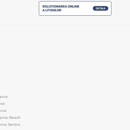
apoca
poca
apoca
apoca, Marasti
apoca, Dambul