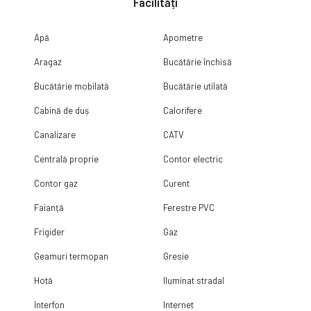
Facilități
Apă
Apometre
Aragaz
Bucătărie închisă
Bucătărie mobilată
Bucătărie utilată
Cabină de duș
Calorifere
Canalizare
CATV
Centrală proprie
Contor electric
Contor gaz
Curent
Faianță
Ferestre PVC
Frigider
Gaz
Geamuri termopan
Gresie
Hotă
Iluminat stradal
Interfon
Internet