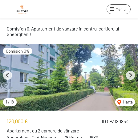
Meniu
Comision 0. Apartament de vanzare in centrul cartierului
Gheorgheni!
Comision 0%
Previous
Next
1
/
18
Harta
120,000 €
ID CP3180854
Apartament cu 2 camere de vânzare
Gheorgheni, Cluj-Napoca
28.64 mp
1980