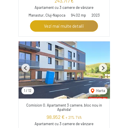
243,717 €
Apartament cu 3 camere de vânzare
Manastur, Cluj-Napoca
94.02 mp
2023
Vezi mai multe detalii
Previous
Next
1
/
12
Harta
Comision 0. Apartament 3 camere, bloc nou in
Apahida!
98,952 €
+ 21% TVA
Apartament cu 3 camere de vânzare