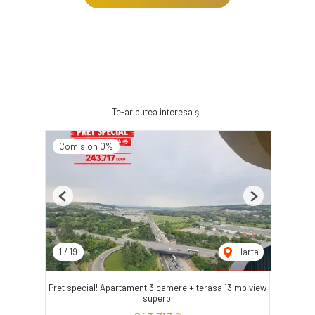
Te-ar putea interesa și:
Comision 0%
Previous
Next
1
/
19
Harta
Pret special! Apartament 3 camere + terasa 13 mp view
superb!