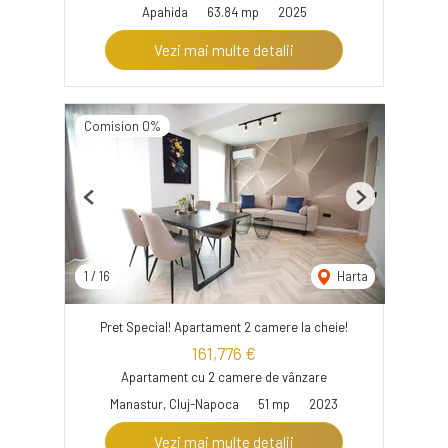
Apahida
63.84 mp
2025
Vezi mai multe detalii
Comision 0%
Previous
Next
1
/
16
Harta
Pret Special! Apartament 2 camere la cheie!
161,776 €
Apartament cu 2 camere de vânzare
Manastur, Cluj-Napoca
51 mp
2023
Vezi mai multe detalii