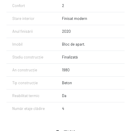
Confort
2
Stare interior
Finisat modern
Anul finisării
2020
Imobil
Bloc de apart.
Stadiu construcție
Finalizată
An construcție
1980
Tip construcție
Beton
Reabilitat termic
Da
Număr etaje clădire
4