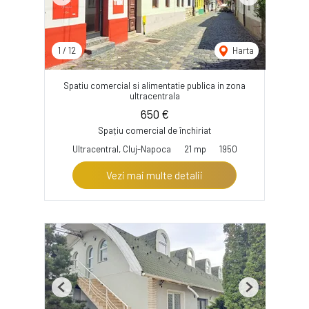
Previous
Next
1
/
12
Harta
Spatiu comercial si alimentatie publica in zona
ultracentrala
650 €
Spațiu comercial de închiriat
Ultracentral, Cluj-Napoca
21 mp
1950
Vezi mai multe detalii
Previous
Next