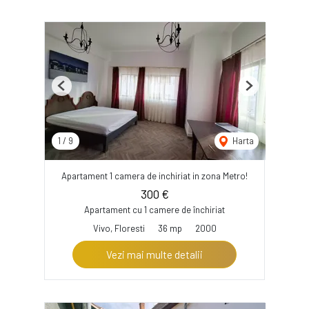
Previous
Next
1
/
9
Harta
Apartament 1 camera de inchiriat in zona Metro!
300 €
Apartament cu 1 camere de închiriat
Vivo, Floresti
36 mp
2000
Vezi mai multe detalii