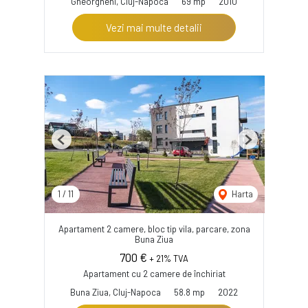
Gheorgheni, Cluj-Napoca
69 mp
2010
Vezi mai multe detalii
Previous
Next
1
/
11
Harta
Apartament 2 camere, bloc tip vila, parcare, zona
Buna Ziua
700 €
+ 21% TVA
Apartament cu 2 camere de închiriat
Buna Ziua, Cluj-Napoca
58.8 mp
2022