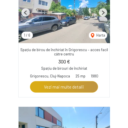
Previous
Next
1
/
6
Harta
Spațiu de birou de închiriat în Grigorescu – acces facil
către centru
300 €
Spațiu de birouri de închiriat
Grigorescu, Cluj-Napoca
25 mp
1980
Vezi mai multe detalii