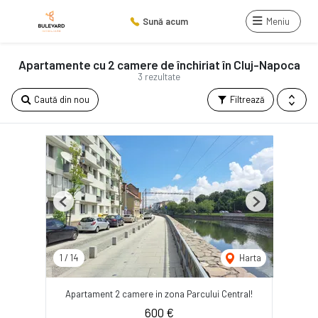
Sună acum
Meniu
Apartamente cu 2 camere de închiriat în Cluj-Napoca
3 rezultate
Caută din nou
Filtrează
Previous
Next
1
/
14
Harta
Apartament 2 camere in zona Parcului Central!
600 €