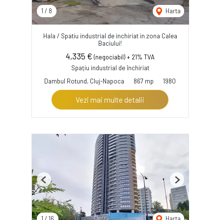
1
/
8
Harta
Hala / Spatiu industrial de inchiriat in zona Calea
Baciului!
4,335 €
(negociabil) + 21% TVA
Spațiu industrial de închiriat
Dambul Rotund, Cluj-Napoca
867 mp
1980
Vezi mai multe detalii
Previous
Next
1
/
16
Harta