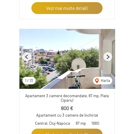
Vezi mai multe detalii
Previous
Next
1
/
13
Harta
Apartament 3 camere decomandate, 87 mp, Piata
Cipariu!
800 €
Apartament cu 3 camere de închiriat
Central, Cluj-Napoca
87 mp
1980