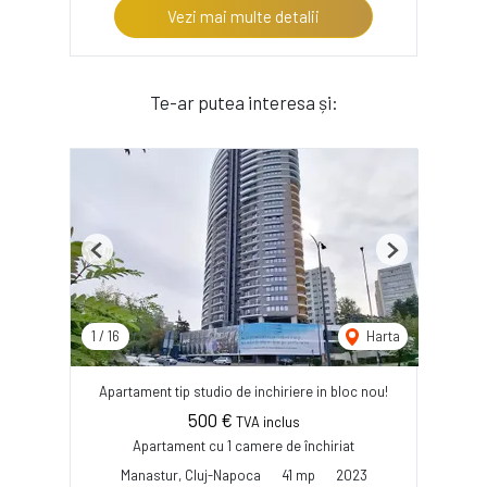
Vezi mai multe detalii
Te-ar putea interesa și:
Previous
Next
1
/
16
Harta
Apartament tip studio de inchiriere in bloc nou!
500 €
TVA inclus
Apartament cu 1 camere de închiriat
Manastur, Cluj-Napoca
41 mp
2023