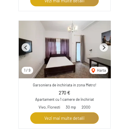
Vezi mai multe detalii
Previous
Next
1
/
9
Harta
Garsoniera de inchiriata in zona Metro!
270 €
Apartament cu 1 camere de închiriat
Vivo, Floresti
30 mp
2000
Vezi mai multe detalii