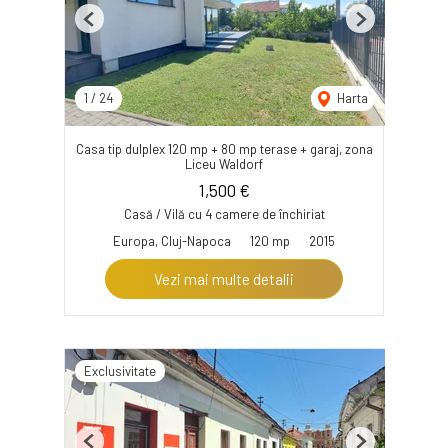
Previous
Next
1
/
24
Harta
Casa tip dulplex 120 mp + 80 mp terase + garaj, zona
Liceu Waldorf
1,500 €
Casă / Vilă cu 4 camere de închiriat
Europa, Cluj-Napoca
120 mp
2015
Vezi mai multe detalii
Exclusivitate