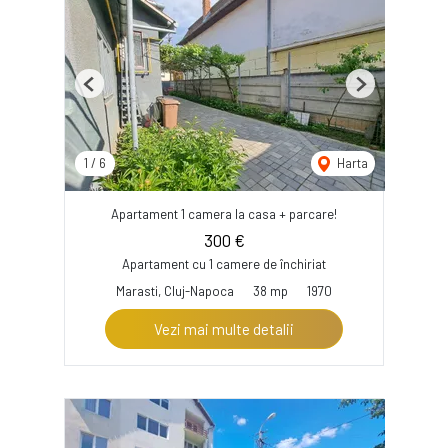
Previous
Next
1
/
6
Harta
Apartament 1 camera la casa + parcare!
300 €
Apartament cu 1 camere de închiriat
Marasti, Cluj-Napoca
38 mp
1970
Vezi mai multe detalii