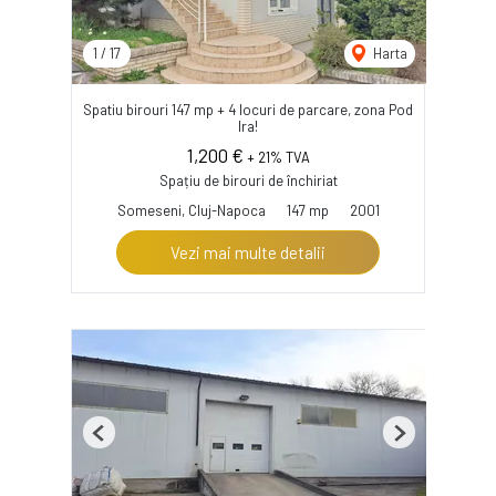
1
/
17
Harta
Spatiu birouri 147 mp + 4 locuri de parcare, zona Pod
Ira!
1,200 €
+ 21% TVA
Spațiu de birouri de închiriat
Someseni, Cluj-Napoca
147 mp
2001
Vezi mai multe detalii
Previous
Next