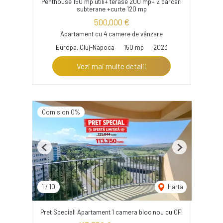
Penthouse 150 mp utili+ terase 200 mp+ 2 parcari
subterane +curte 120 mp
500,000 €
Apartament cu 4 camere de vânzare
Europa, Cluj-Napoca
150 mp
2023
Vezi mai multe detalii
Comision 0%
Previous
Next
1
/
10
Harta
Pret Special! Apartament 1 camera bloc nou cu CF!