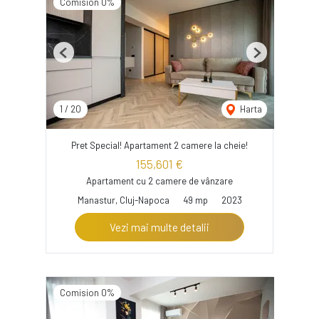
Comision 0%
Previous
Next
1
/
20
Harta
Pret Special! Apartament 2 camere la cheie!
155,601 €
Apartament cu 2 camere de vânzare
Manastur, Cluj-Napoca
49 mp
2023
Vezi mai multe detalii
Comision 0%