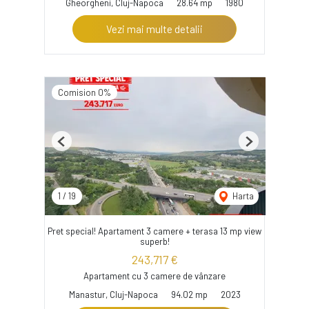
Gheorgheni, Cluj-Napoca
28.64 mp
1980
Vezi mai multe detalii
Comision 0%
Previous
Next
1
/
19
Harta
Pret special! Apartament 3 camere + terasa 13 mp view
superb!
243,717 €
Apartament cu 3 camere de vânzare
Manastur, Cluj-Napoca
94.02 mp
2023