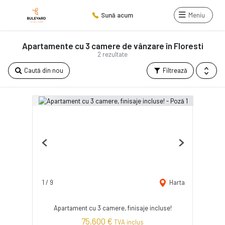
Sună acum
Meniu
Apartamente cu 3 camere de vânzare în Floresti
2 rezultate
Caută din nou
Filtrează
Previous
Next
1
/
9
Harta
Apartament cu 3 camere, finisaje incluse!
75,600 €
TVA inclus