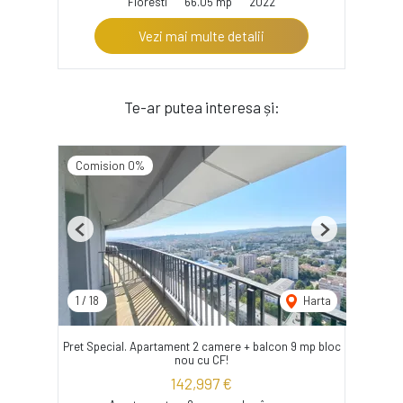
Floresti
66.05 mp
2022
Vezi mai multe detalii
Te-ar putea interesa și:
Comision 0%
Previous
Next
1
/
18
Harta
Pret Special. Apartament 2 camere + balcon 9 mp bloc
nou cu CF!
142,997 €