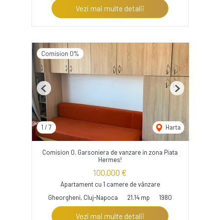
Vezi mai multe detalii
Comision 0%
Previous
Next
1
/
7
Harta
Comision 0. Garsoniera de vanzare in zona Piata
Hermes!
100,000 €
Apartament cu 1 camere de vânzare
Gheorgheni, Cluj-Napoca
21.14 mp
1980
Vezi mai multe detalii