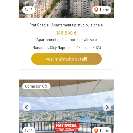
1
/
15
Harta
Pret Special! Apartament tip studio, la cheie!
146,849 €
Apartament cu 1 camere de vânzare
Manastur, Cluj-Napoca
45 mp
2023
Vezi mai multe detalii
Comision 0%
Previous
Next
1
/
14
Harta