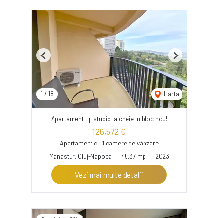
Previous
Next
1
/
18
Harta
Apartament tip studio la cheie in bloc nou!
126,572 €
Apartament cu 1 camere de vânzare
Manastur, Cluj-Napoca
45.37 mp
2023
Vezi mai multe detalii