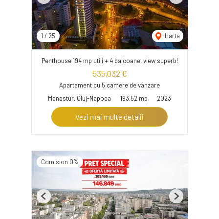
Previous
Next
1
/
25
Harta
Penthouse 194 mp utili + 4 balcoane, view superb!
535,032 €
Apartament cu 5 camere de vânzare
Manastur, Cluj-Napoca
193.52 mp
2023
Vezi mai multe detalii
Comision 0%
Previous
Next