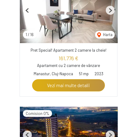
Previous
Next
1
/
16
Harta
Pret Special! Apartament 2 camere la cheie!
161,776 €
Apartament cu 2 camere de vânzare
Manastur, Cluj-Napoca
51 mp
2023
Vezi mai multe detalii
Comision 0%