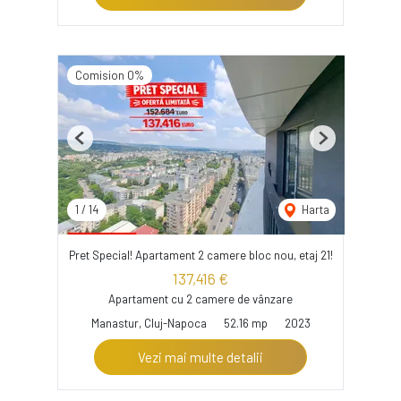
Comision 0%
Previous
Next
1
/
14
Harta
Pret Special! Apartament 2 camere bloc nou, etaj 21!
137,416 €
Apartament cu 2 camere de vânzare
Manastur, Cluj-Napoca
52.16 mp
2023
Vezi mai multe detalii