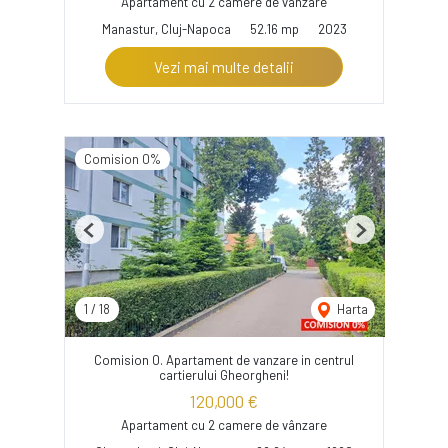
Apartament cu 2 camere de vânzare
Manastur, Cluj-Napoca
52.16 mp
2023
Vezi mai multe detalii
Comision 0%
Previous
Next
1
/
18
Harta
Comision 0. Apartament de vanzare in centrul
cartierului Gheorgheni!
120,000 €
Apartament cu 2 camere de vânzare