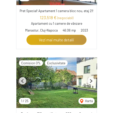
Pret Special! Apartament 1 camera bloc nou, etaj 21!
123,518 €
(negociabil)
Apartament cu 1 camere de vânzare
Manastur, Cluj-Napoca
46.06 mp
2023
Vezi mai multe detalii
Comision 0%
Exclusivitate
Previous
Next
1
/
25
Harta