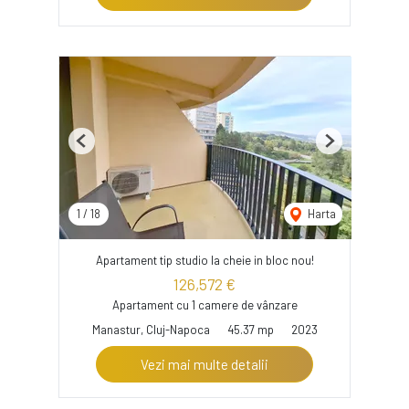
Previous
Next
1
/
18
Harta
Apartament tip studio la cheie in bloc nou!
126,572 €
Apartament cu 1 camere de vânzare
Manastur, Cluj-Napoca
45.37 mp
2023
Vezi mai multe detalii