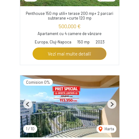
Penthouse 150 mp utili+ terase 200 mp+ 2 parcari
subterane +curte 120 mp
500,000 €
Apartament cu 4 camere de vânzare
Europa, Cluj-Napoca
150 mp
2023
Vezi mai multe detalii
Comision 0%
Previous
Next
1
/
10
Harta