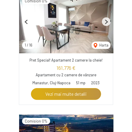
Comision 0%
Previous
Next
1
/
16
Harta
Pret Special! Apartament 2 camere la cheie!
161,776 €
Apartament cu 2 camere de vânzare
Manastur, Cluj-Napoca
51 mp
2023
Vezi mai multe detalii
Comision 0%