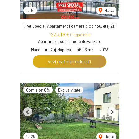
1
/
14
Harta
Pret Special! Apartament 1 camera bloc nou, etaj 21!
123,518 €
(negociabil)
Apartament cu 1 camere de vânzare
Manastur, Cluj-Napoca
46.06 mp
2023
Vezi mai multe detalii
Comision 0%
Exclusivitate
Previous
Next
1
/
25
Harta