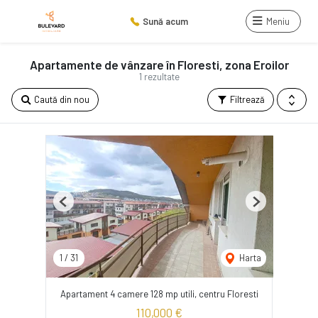
Sună acum
Meniu
Apartamente de vânzare în Floresti, zona Eroilor
1 rezultate
Caută din nou
Filtrează
Previous
Next
1
/
31
Harta
Apartament 4 camere 128 mp utili, centru Floresti
110,000 €