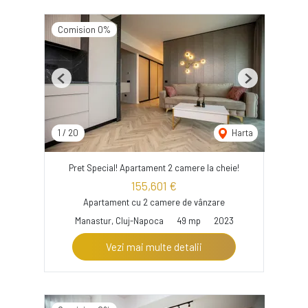
Comision 0%
Previous
Next
1
/
20
Harta
Pret Special! Apartament 2 camere la cheie!
155,601 €
Apartament cu 2 camere de vânzare
Manastur, Cluj-Napoca
49 mp
2023
Vezi mai multe detalii