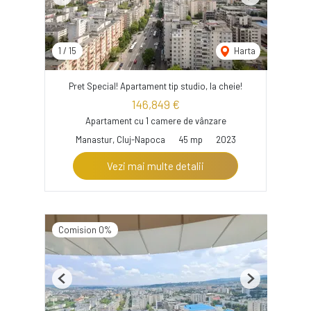
Previous
Next
1
/
15
Harta
Pret Special! Apartament tip studio, la cheie!
146,849 €
Apartament cu 1 camere de vânzare
Manastur, Cluj-Napoca
45 mp
2023
Vezi mai multe detalii
Comision 0%
Previous
Next