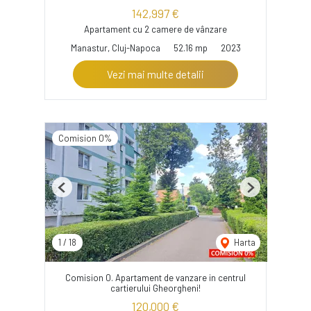
142,997 €
Apartament cu 2 camere de vânzare
Manastur, Cluj-Napoca
52.16 mp
2023
Vezi mai multe detalii
Comision 0%
Previous
Next
1
/
18
Harta
Comision 0. Apartament de vanzare in centrul
cartierului Gheorgheni!
120,000 €