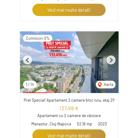
Vezi mai multe detalii
Comision 0%
Previous
Next
1
/
14
Harta
Pret Special! Apartament 2 camere bloc nou, etaj 21!
137,416 €
Apartament cu 2 camere de vânzare
Manastur, Cluj-Napoca
52.16 mp
2023
Vezi mai multe detalii