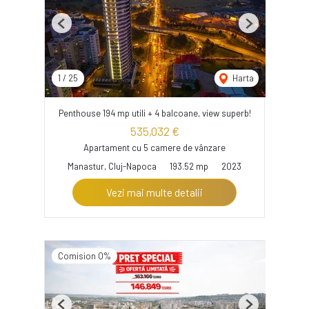
Previous
Next
1
/
25
Harta
Penthouse 194 mp utili + 4 balcoane, view superb!
535,032 €
Apartament cu 5 camere de vânzare
Manastur, Cluj-Napoca
193.52 mp
2023
Vezi mai multe detalii
Comision 0%