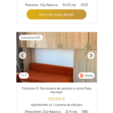
Manastur, Cluj-Napoca
94.02 mp
2023
Vezi mai multe detalii
Comision 0%
Previous
Next
1
/
7
Harta
Comision 0. Garsoniera de vanzare in zona Piata
Hermes!
100,000 €
Apartament cu 1 camere de vânzare
Gheorgheni, Cluj-Napoca
21.14 mp
1980