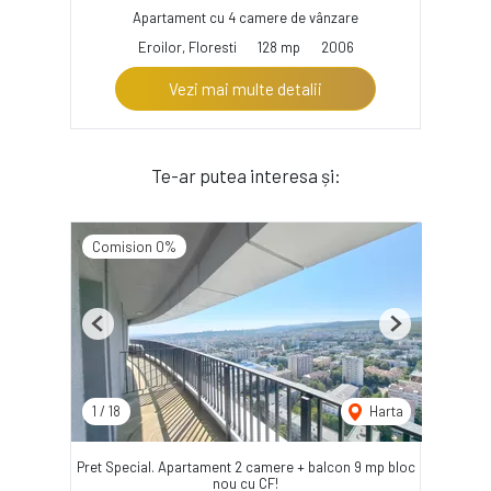
Apartament cu 4 camere de vânzare
Eroilor, Floresti
128 mp
2006
Vezi mai multe detalii
Te-ar putea interesa și:
Comision 0%
Previous
Next
1
/
18
Harta
Pret Special. Apartament 2 camere + balcon 9 mp bloc
nou cu CF!