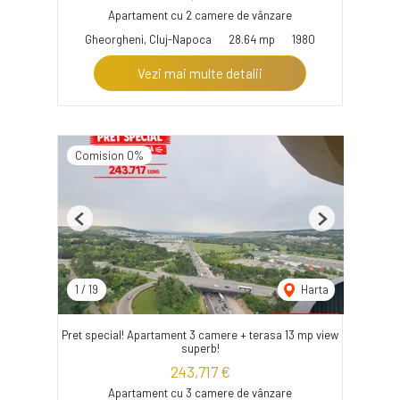
Apartament cu 2 camere de vânzare
Gheorgheni, Cluj-Napoca
28.64 mp
1980
Vezi mai multe detalii
Comision 0%
Previous
Next
1
/
19
Harta
Pret special! Apartament 3 camere + terasa 13 mp view
superb!
243,717 €
Apartament cu 3 camere de vânzare