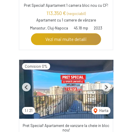
Pret Special! Apartament 1 camera bloc nou cu CF!
113,350 €
(negociabil)
Apartament cu 1 camere de vânzare
Manastur, Cluj-Napoca
45.18 mp
2023
Vezi mai multe detalii
Comision 0%
Previous
Next
1
/
21
Harta
Pret Special! Apartament de vanzare la cheie in bloc
nou!