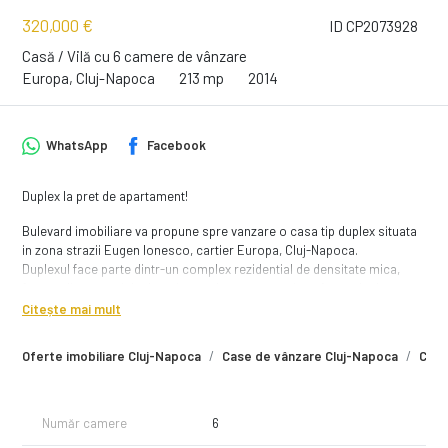
320,000 €
ID CP2073928
Casă / Vilă cu 6 camere de vânzare
Europa, Cluj-Napoca
213 mp
2014
WhatsApp
Facebook
Duplex la pret de apartament!
Bulevard imobiliare va propune spre vanzare o casa tip duplex situata
in zona strazii Eugen Ionesco, cartier Europa, Cluj-Napoca.
Duplexul face parte dintr-un complex rezidential de densitate mica,
format din case si duplexuri, avand acces securizat. Acest duplex,
construit în 2014, este o veritabilă oază de liniște și rafinament, oferind
Citește mai mult
o panoramă superba asupra unei parti din oras.
Oferte imobiliare Cluj-Napoca
Case de vânzare Cluj-Napoca
Case
Are o structură bine gândită S+P+E+M, suprafata utila de 213 mp, avand
terasa la ultimul nivel, ideala pentru relaxare și admirarea peisajului.
Proprietatea mai dispune de 2 locuri de parcare, loc de relaxare in
partea din spate a casei. Suprafata totala a terenului de care dispune
Număr camere
6
proprietatea este de 188 mp.