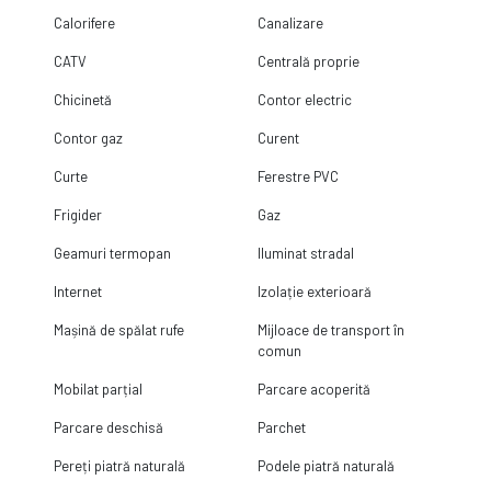
Calorifere
Canalizare
CATV
Centrală proprie
Chicinetă
Contor electric
Contor gaz
Curent
Curte
Ferestre PVC
Frigider
Gaz
Geamuri termopan
Iluminat stradal
Internet
Izolație exterioară
Mașină de spălat rufe
Mijloace de transport în
comun
Mobilat parțial
Parcare acoperită
Parcare deschisă
Parchet
Pereți piatră naturală
Podele piatră naturală