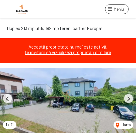
Meniu
Duplex 213 mp utili, 188 mp teren, cartier Europa!
Această proprietate nu mai este activă,
te invităm să vizualizezi proprietăți similare
Previous
Next
1
/
21
Harta