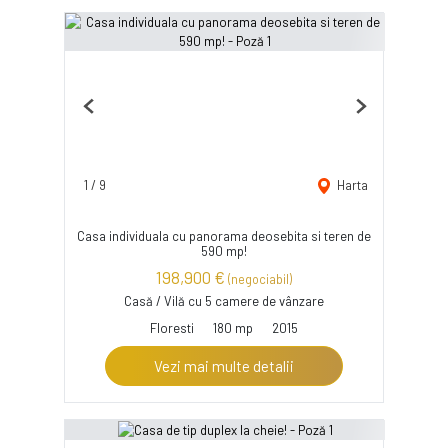
Previous
Next
1
/
9
Harta
Casa individuala cu panorama deosebita si teren de
590 mp!
198,900 €
(negociabil)
Casă / Vilă cu 5 camere de vânzare
Floresti
180 mp
2015
Vezi mai multe detalii