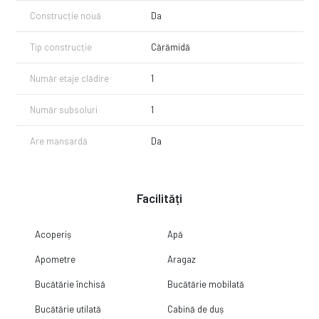
Construcție nouă
Da
Tip construcție
Cărămidă
Număr etaje clădire
1
Număr subsoluri
1
Are mansardă
Da
Facilități
Acoperiș
Apă
Apometre
Aragaz
Bucătărie închisă
Bucătărie mobilată
Bucătărie utilată
Cabină de duș