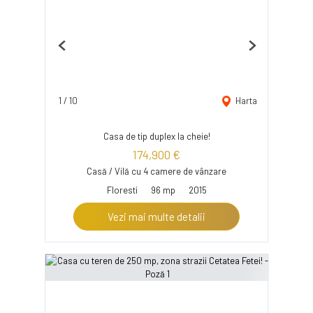
Previous
Next
1
/
10
Harta
Casa de tip duplex la cheie!
174,900 €
Casă / Vilă cu 4 camere de vânzare
Floresti
96 mp
2015
Vezi mai multe detalii