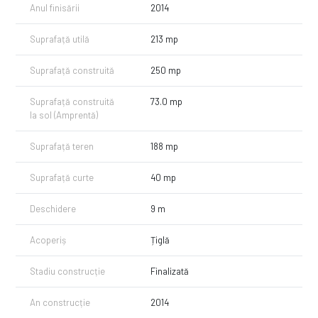
Anul finisării
2014
alegere perfectă.
Vanzarea se face de pe persoana fizica, pretul nu este purtator de TVA.
Suprafață utilă
213 mp
Contactați-ne astăzi pentru a programa o vizionare și pentru a vă
Suprafață construită
250 mp
convinge de potențialul acestui minunat duplex.
Suprafață construită
73.0 mp
la sol (Amprentă)
Suprafață teren
188 mp
Suprafață curte
40 mp
Deschidere
9 m
Acoperiș
Țiglă
Stadiu construcție
Finalizată
An construcție
2014