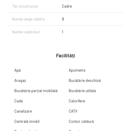
Tip construcție
Cadre
Număr etaje clădire
8
Număr subsoluri
1
Facilități
Apă
Apometre
Aragaz
Bucătărie deschisă
Bucătărie parțial mobilată
Bucătărie utilată
Cadă
Calorifere
Canalizare
CATV
Centrală imobil
Contor căldură