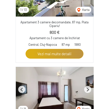
1
/
13
Harta
Apartament 3 camere decomandate, 87 mp, Piata
Cipariu!
800 €
Apartament cu 3 camere de închiriat
Central, Cluj-Napoca
87 mp
1980
Vezi mai multe detalii
Previous
Next
1
/
9
Harta