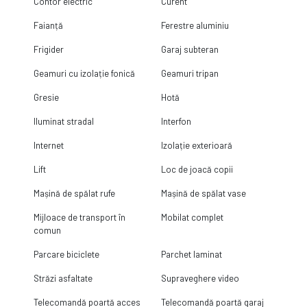
Contor electric
Curent
Faianță
Ferestre aluminiu
Frigider
Garaj subteran
Geamuri cu izolație fonică
Geamuri tripan
Gresie
Hotă
Iluminat stradal
Interfon
Internet
Izolație exterioară
Lift
Loc de joacă copii
Mașină de spălat rufe
Mașină de spălat vase
Mijloace de transport în
Mobilat complet
comun
Parcare biciclete
Parchet laminat
Străzi asfaltate
Supraveghere video
Telecomandă poartă acces
Telecomandă poartă garaj