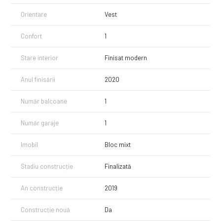
Orientare
Vest
Confort
1
Stare interior
Finisat modern
Anul finisării
2020
Număr balcoane
1
Număr garaje
1
Imobil
Bloc mixt
Stadiu construcție
Finalizată
An construcție
2019
Construcție nouă
Da