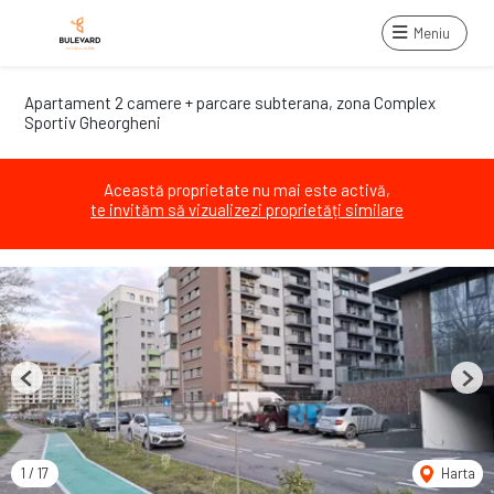
Meniu
Apartament 2 camere + parcare subterana, zona Complex
Sportiv Gheorgheni
Această proprietate nu mai este activă,
te invităm să vizualizezi proprietăți similare
Previous
Next
1
/
17
Harta