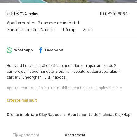
500 €
ID CP2459964
TVA inclus
Apartament cu 2 camere de închiriat
Gheorgheni, Cluj-Napoca
54 mp
2019
WhatsApp
Facebook
Bulevard Imobiliare vă oferă spre închiriere un apartament cu 2
camere semidecomandate, situat la începutul străzii Soporului, în
cartierul Gheorgheni, Cluj-Napoca.
Apartamentul se află într-un imobil recent finalizat, amplasat într-o
zonă liniștită, cu vecinătăți de interes precum: Iulius Mall, strada Unirii,
strada Al. Vaida Voevod, Kaufland Gheorgheni, Lidl Gheorgheni,
Citește mai mult
Complexul Sportiv Gheorgheni și stații de transport în comun.
Oferte imobiliare Cluj-Napoca
Apartamente de închiriat Cluj-Napoc
Locuința este situată la etajul 3, are o suprafață utilă de 54 mp și este
compartimentată astfel:
— living open-space cu bucătăria
Tip apartament
Apartament