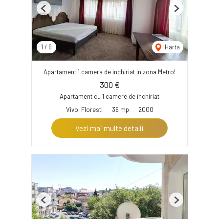
Previous
Next
1
/
9
Harta
Apartament 1 camera de inchiriat in zona Metro!
300 €
Apartament cu 1 camere de închiriat
Vivo, Floresti
36 mp
2000
Vezi mai multe detalii
Previous
Next