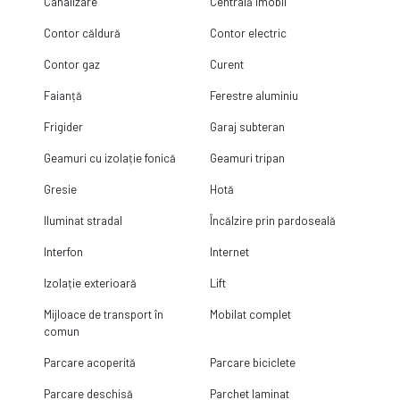
Canalizare
Centrală imobil
Contor căldură
Contor electric
Contor gaz
Curent
Faianță
Ferestre aluminiu
Frigider
Garaj subteran
Geamuri cu izolație fonică
Geamuri tripan
Gresie
Hotă
Iluminat stradal
Încălzire prin pardoseală
Interfon
Internet
Izolație exterioară
Lift
Mijloace de transport în
Mobilat complet
comun
Parcare acoperită
Parcare biciclete
Parcare deschisă
Parchet laminat