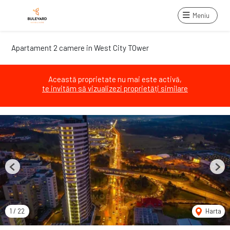
Meniu
Apartament 2 camere in West City TOwer
Această proprietate nu mai este activă,
te invităm să vizualizezi proprietăți similare
Previous
Next
1
/
22
Harta