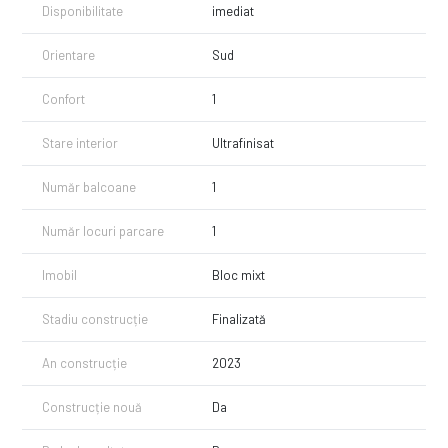
Disponibilitate
imediat
Orientare
Sud
Confort
1
Stare interior
Ultrafinisat
Număr balcoane
1
Număr locuri parcare
1
Imobil
Bloc mixt
Stadiu construcție
Finalizată
An construcție
2023
Construcție nouă
Da