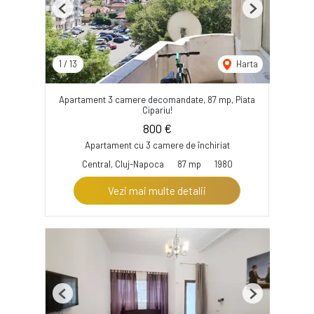
Previous
Next
1
/
13
Harta
Apartament 3 camere decomandate, 87 mp, Piata
Cipariu!
800 €
Apartament cu 3 camere de închiriat
Central, Cluj-Napoca
87 mp
1980
Vezi mai multe detalii
Previous
Next