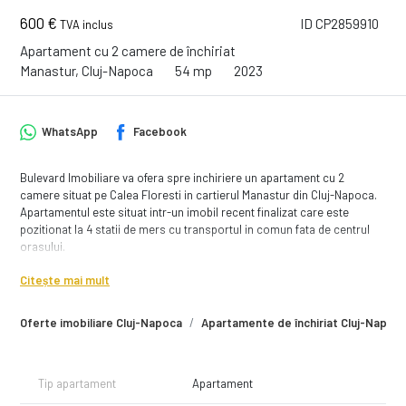
600 €
ID CP2859910
TVA inclus
Apartament cu 2 camere de închiriat
Manastur, Cluj-Napoca
54 mp
2023
WhatsApp
Facebook
Bulevard Imobiliare va ofera spre inchiriere un apartament cu 2
camere situat pe Calea Floresti in cartierul Manastur din Cluj-Napoca.
Apartamentul este situat intr-un imobil recent finalizat care este
pozitionat la 4 statii de mers cu transportul in comun fata de centrul
orasului.
Este situat la etajul 5, are suprafata utila de 54 mp + 7.59 mp terasa si
Citește mai mult
este compartimentata astfel:
Oferte imobiliare Cluj-Napoca
Apartamente de închiriat Cluj-Napoc
-camera impreuna cu bucataria;
-dormitor;
-baie;
-hol;
Tip apartament
Apartament
-terasa.