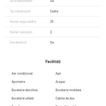
De la dezvoltator
Da
Tip construcție
Cadre
Număr etaje clădire
25
Număr subsoluri
2
Are demisol
Da
Facilități
Aer condiționat
Apă
Apometre
Aragaz
Bucătărie deschisă
Bucătărie mobilată
Bucătărie utilată
Cabină de duș