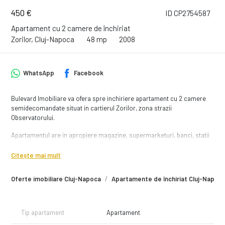
450 €
ID CP2754587
Apartament cu 2 camere de închiriat
Zorilor, Cluj-Napoca
48 mp
2008
WhatsApp
Facebook
Bulevard Imobiliare va ofera spre inchiriere apartament cu 2 camere
semidecomandate situat in cartierul Zorilor, zona strazii
Observatorului.
Apartamentul are in apropiere magazine, supermarketuri, banci, statii
de transport in comun, si accesul spre centrul orasului se face foarte
rapid.
Citește mai mult
Apartamentul este situata la etajul 1 al unui bloc cu 4 etaje (cu lift), are
Oferte imobiliare Cluj-Napoca
Apartamente de închiriat Cluj-Napoc
suprafata utila de 48 mp si este compartimentata astfel:
- living;
- dormitor;
Tip apartament
Apartament
- bucatarie inchisa;