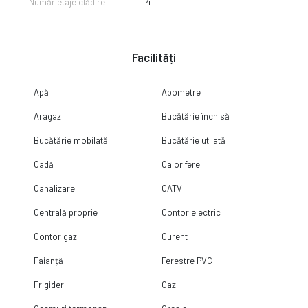
Număr etaje clădire
4
Facilități
Apă
Apometre
Aragaz
Bucătărie închisă
Bucătărie mobilată
Bucătărie utilată
Cadă
Calorifere
Canalizare
CATV
Centrală proprie
Contor electric
Contor gaz
Curent
Faianță
Ferestre PVC
Frigider
Gaz