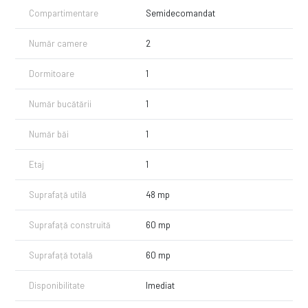
- baie;
Compartimentare
Semidecomandat
-hol;
- balcon (+12 mp).
Număr camere
2
Beneficiaza de finisaje moderne astfel: geamuri termoizolante cu profil
din PVC, centrala termica proprie, aer conditionat.
Dormitoare
1
Se inchiriaza complet mobilat si utilat fiind disponibil imediat.
Recomand acest apartament persoanelor care doresc sa locuiasca
Număr bucătării
1
intr-o zona frumoasa a cartierului Zorilor, intr-un apartament frumos
amenajat.
Număr băi
1
Pentru mai multe detalii si pentru a stabilii o vizionare apelati cu
Etaj
1
incredere!
Suprafață utilă
48 mp
Suprafață construită
60 mp
Suprafață totală
60 mp
Disponibilitate
Imediat