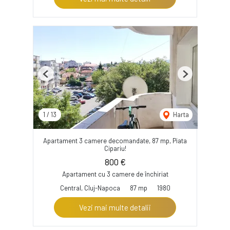
Previous
Next
1
/
13
Harta
Apartament 3 camere decomandate, 87 mp, Piata
Cipariu!
800 €
Apartament cu 3 camere de închiriat
Central, Cluj-Napoca
87 mp
1980
Vezi mai multe detalii