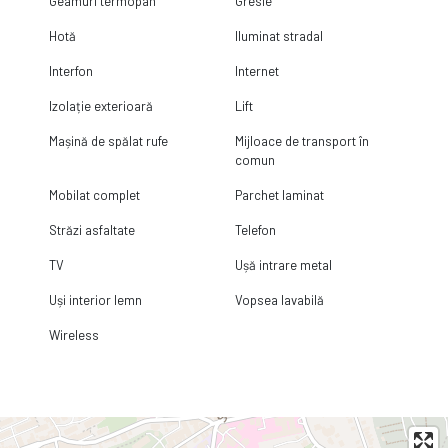
Geamuri termopan
Gresie
Hotă
Iluminat stradal
Interfon
Internet
Izolație exterioară
Lift
Mașină de spălat rufe
Mijloace de transport în
comun
Mobilat complet
Parchet laminat
Străzi asfaltate
Telefon
TV
Ușă intrare metal
Uși interior lemn
Vopsea lavabilă
Wireless