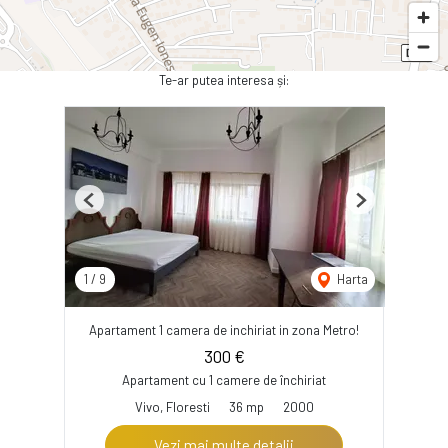
Te-ar putea interesa și:
Previous
Next
1
/
9
Harta
Apartament 1 camera de inchiriat in zona Metro!
300 €
Apartament cu 1 camere de închiriat
Vivo, Floresti
36 mp
2000
Vezi mai multe detalii