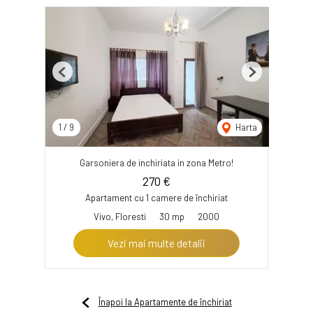
Previous
Next
1
/
9
Harta
Garsoniera de inchiriata in zona Metro!
270 €
Apartament cu 1 camere de închiriat
Vivo, Floresti
30 mp
2000
Vezi mai multe detalii
Înapoi la Apartamente de închiriat