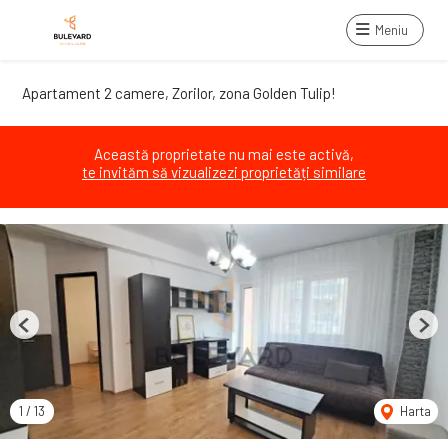
Meniu
Apartament 2 camere, Zorilor, zona Golden Tulip!
Această proprietate nu mai este activă,
te invităm să vizualizezi proprietăți similare
Previous
Next
1
/
13
Harta