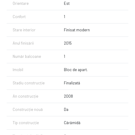
Orientare
Est
Confort
1
Stare interior
Finisat modern
Anul finisării
2015
Număr balcoane
1
Imobil
Bloc de apart.
Stadiu construcție
Finalizată
An construcție
2008
Construcție nouă
Da
Tip construcție
Cărămidă