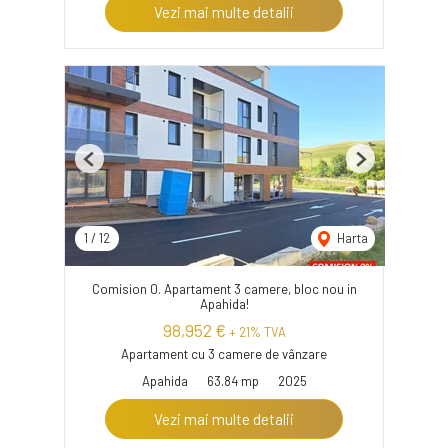
Vezi mai multe detalii
Previous
Next
1
/
12
Harta
Comision 0. Apartament 3 camere, bloc nou in
Apahida!
98,952 €
+ 21% TVA
Apartament cu 3 camere de vânzare
Apahida
63.84 mp
2025
Vezi mai multe detalii