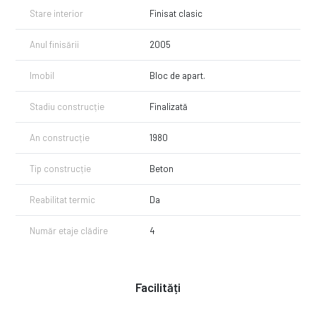
Stare interior
Finisat clasic
Anul finisării
2005
Imobil
Bloc de apart.
Stadiu construcție
Finalizată
An construcție
1980
Tip construcție
Beton
Reabilitat termic
Da
Număr etaje clădire
4
Facilități