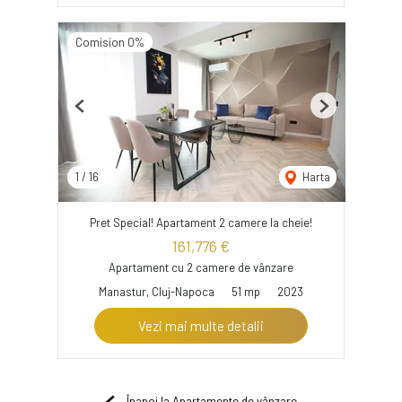
Comision 0%
Previous
Next
1
/
16
Harta
Pret Special! Apartament 2 camere la cheie!
161,776 €
Apartament cu 2 camere de vânzare
Manastur, Cluj-Napoca
51 mp
2023
Vezi mai multe detalii
Înapoi la Apartamente de vânzare