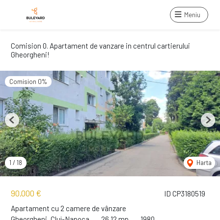
Meniu
Comision 0. Apartament de vanzare in centrul cartierului
Gheorgheni!
Comision 0%
Previous
Next
1
/
18
Harta
90,000 €
ID CP3180519
Apartament cu 2 camere de vânzare
Gheorgheni, Cluj-Napoca
26.12 mp
1980