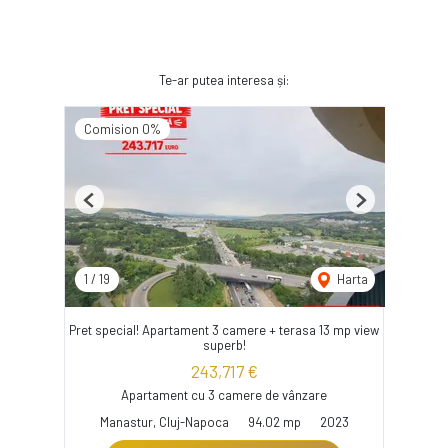
Te-ar putea interesa și:
Comision 0%
Previous
Next
1
/
19
Harta
Pret special! Apartament 3 camere + terasa 13 mp view
superb!
243,717 €
Apartament cu 3 camere de vânzare
Manastur, Cluj-Napoca
94.02 mp
2023