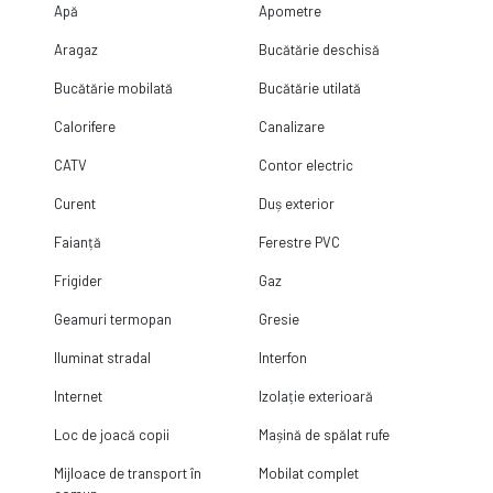
Apă
Apometre
Aragaz
Bucătărie deschisă
Bucătărie mobilată
Bucătărie utilată
Calorifere
Canalizare
CATV
Contor electric
Curent
Duș exterior
Faianță
Ferestre PVC
Frigider
Gaz
Geamuri termopan
Gresie
Iluminat stradal
Interfon
Internet
Izolație exterioară
Loc de joacă copii
Mașină de spălat rufe
Mijloace de transport în
Mobilat complet