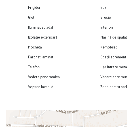
Frigider
Gaz
Glet
Gresie
Iluminat stradal
Interfon
Izolație exterioară
Mașină de spălat
Mochetă
Nemobilat
Parchet laminat
Spații agrement
Telefon
Ușă intrare meta
Vedere panoramică
Vedere spre mu
Vopsea lavabilă
Zonă pentru ba