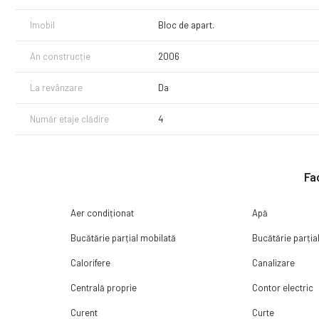
În plus, proprietatea este situată la mică distanță de viitoarea st
avantaj major pentru investiție și mobilitate pe termen lung.
Imobil
Bloc de apart.
Recomandat familiilor sau persoanelor care își doresc un apartamen
An construcție
2006
La revânzare
Da
Număr etaje clădire
4
Fac
Aer condiționat
Apă
Bucătărie parțial mobilată
Bucătărie parțial
Calorifere
Canalizare
Centrală proprie
Contor electric
Curent
Curte