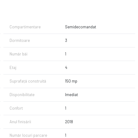
 pod, oferind liniște și intimitate, dar și o priveliște deschisă.
imentat eficient astfel:
Compartimentare
Semidecomandat
Dormitoare
3
Număr băi
1
Etaj
4
 pe tot parcursul zilei, ceea ce îl face extrem de plăcut și
Suprafață construită
150 mp
Disponibilitate
Imediat
upă propriul gust și stil.
Confort
1
Anul finisării
2018
res
Număr locuri parcare
1