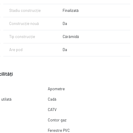
ație de metrou care va face legătura între Florești și Cluj-Napoca – un
Stadiu construcție
Finalizată
t spațios, luminos și bine conectat la facilitățile urbane.
Construcție nouă
Da
Tip construcție
Cărămidă
Are pod
Da
ilități
Apometre
 utilată
Cadă
CATV
Contor gaz
Ferestre PVC