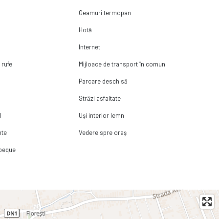
Geamuri termopan
Hotă
Internet
 rufe
Mijloace de transport în comun
Parcare deschisă
Străzi asfaltate
l
Uși interior lemn
nte
Vedere spre oraș
rbeque