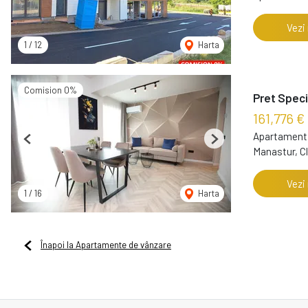
Vezi
1
/
12
Harta
Comision 0%
Pret Speci
161,776 €
Apartament 
Previous
Next
Manastur, C
Vezi
1
/
16
Harta
Înapoi la Apartamente de vânzare