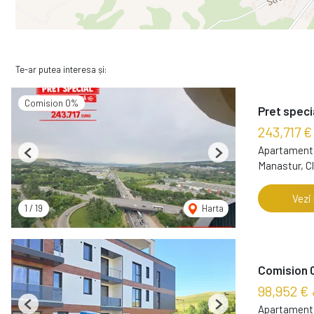
Te-ar putea interesa și:
Comision 0%
Pret speci
243,717 €
Apartament 
Previous
Next
Manastur, C
Vezi
1
/
19
Harta
Comision 0
98,952 €
Apartament 
Previous
Next