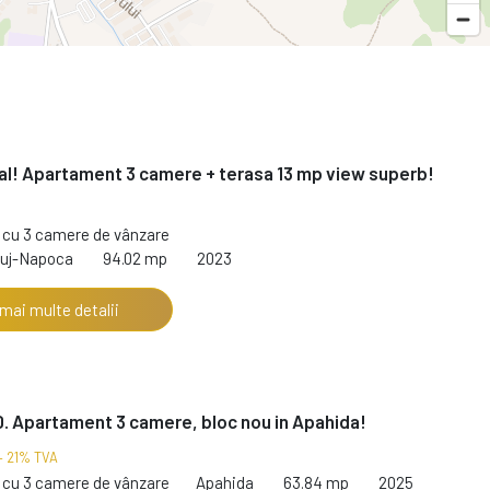
al! Apartament 3 camere + terasa 13 mp view superb!
cu 3 camere de vânzare
luj-Napoca
94.02 mp
2023
 mai multe detalii
. Apartament 3 camere, bloc nou in Apahida!
+ 21% TVA
cu 3 camere de vânzare
Apahida
63.84 mp
2025