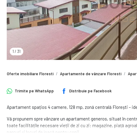
1
/
31
Oferte imobiliare Floresti
Apartamente de vânzare Floresti
Apar
Trimite pe
WhatsApp
Distribuie pe
Facebook
Apartament spațios 4 camere, 128 mp, zonă centrală Florești – ide
Vă propunem spre vânzare un apartament generos, situat în centrul 
toate facilitățile necesare vieții de zi cu zi: magazine, piață agr
parcuri și locuri de joacă pentru copii.