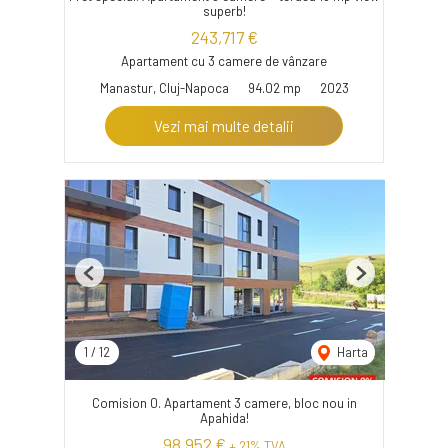
superb!
243,717 €
Apartament cu 3 camere de vânzare
Manastur, Cluj-Napoca
94.02 mp
2023
Vezi mai multe detalii
Previous
Next
1
/
12
Harta
Comision 0. Apartament 3 camere, bloc nou in
Apahida!
98,952 €
+ 21% TVA