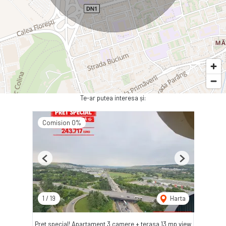
Te-ar putea interesa și:
Comision 0%
Previous
Next
1
/
19
Harta
Pret special! Apartament 3 camere + terasa 13 mp view