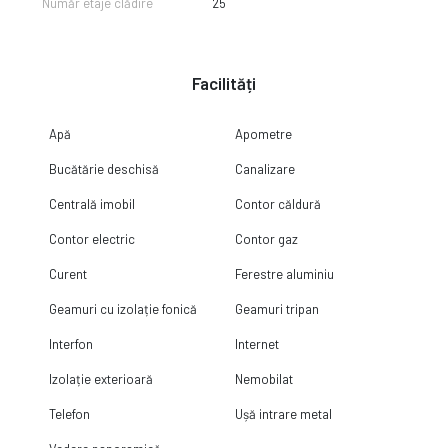
Număr etaje clădire
25
Facilități
Apă
Apometre
Bucătărie deschisă
Canalizare
Centrală imobil
Contor căldură
Contor electric
Contor gaz
Curent
Ferestre aluminiu
Geamuri cu izolație fonică
Geamuri tripan
Interfon
Internet
Izolație exterioară
Nemobilat
Telefon
Ușă intrare metal