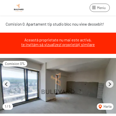
Meniu
Comision 0. Apartament tip studio bloc nou view deosebit!
Această proprietate nu mai este activă,
te invităm să vizualizezi proprietăți similare
Comision 0%
Previous
Next
1
/
5
Harta