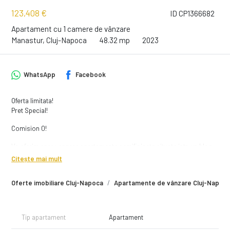
123,408 €
ID CP1366682
Apartament cu 1 camere de vânzare
Manastur, Cluj-Napoca
48.32 mp
2023
WhatsApp
Facebook
Oferta limitata!
Pret Special!
Comision 0!
Va oferim spre vanzare apartamente semifinisate situate intr-un bloc
nou cu o arhitectura moderna si o inaltime potrivita oraselor aflate in
Citește mai mult
plina expansiune.
Oferte imobiliare Cluj-Napoca
Apartamente de vânzare Cluj-Napoc
Imobilul este structurat 2S+3D+P+25E+Et.Tehnic este pozitionat in
cartierul Manastur la doar 4 km de punctul 0 (Piata Unirii) al orasului
Cluj-Napoca.
Tip apartament
Apartament
Pozitionarea imobilului face ca accesul spre toate punctele de interes