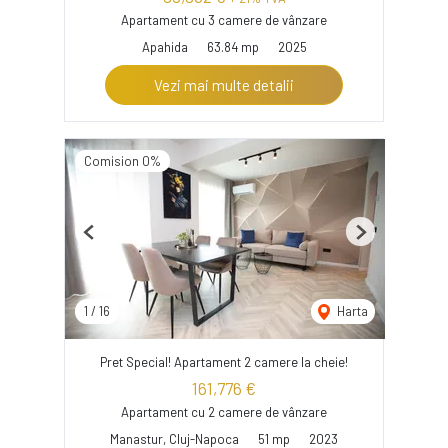
Apartament cu 3 camere de vânzare
Apahida
63.84 mp
2025
Vezi mai multe detalii
Comision 0%
Previous
Next
1
/
16
Harta
Pret Special! Apartament 2 camere la cheie!
161,776 €
Apartament cu 2 camere de vânzare
Manastur, Cluj-Napoca
51 mp
2023