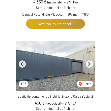
4,335 €
(negociabil) + 21% TVA
Spațiu industrial de închiriat
Dambul Rotund, Cluj-Napoca
867 mp
1980
Vezi mai multe detalii
Previous
Next
1
/
6
Harta
Spatiu tip container de inchiriat in zona Calea Baciului!
450 €
(negociabil) + 21% TVA
Spațiu industrial de închiriat