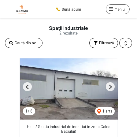
Sună acum
Meniu
Spații industriale
2 rezultate
Caută din nou
Filtrează
Previous
Next
1
/
8
Harta
Hala / Spatiu industrial de inchiriat in zona Calea
Baciului!