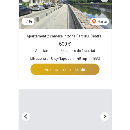
Previous
Next
1
/
14
Harta
Apartament 2 camere in zona Parcului Central!
600 €
Apartament cu 2 camere de închiriat
Ultracentral, Cluj-Napoca
48 mp
1980
Vezi mai multe detalii
Previous
Next