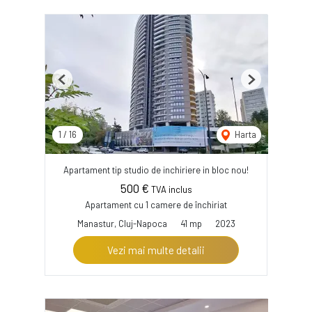
Previous
Next
1
/
16
Harta
Apartament tip studio de inchiriere in bloc nou!
500 €
TVA inclus
Apartament cu 1 camere de închiriat
Manastur, Cluj-Napoca
41 mp
2023
Vezi mai multe detalii