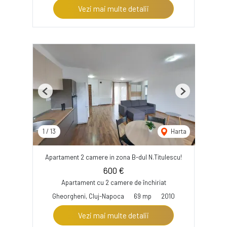
Vezi mai multe detalii
Previous
Next
1
/
13
Harta
Apartament 2 camere in zona B-dul N.Titulescu!
600 €
Apartament cu 2 camere de închiriat
Gheorgheni, Cluj-Napoca
69 mp
2010
Vezi mai multe detalii