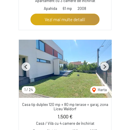
Apartament cu 3 camere de închiriat
Apahida
61 mp
2008
Vezi mai multe detalii
Previous
Next
1
/
24
Harta
Casa tip dulplex 120 mp + 80 mp terase + garaj, zona
Liceu Waldorf
1,500 €
Casă / Vilă cu 4 camere de închiriat