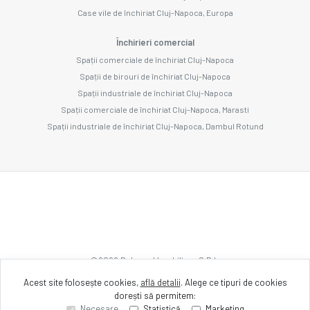
Case vile de închiriat Cluj-Napoca, Europa
Închirieri comercial
Spații comerciale de închiriat Cluj-Napoca
Spații de birouri de închiriat Cluj-Napoca
Spații industriale de închiriat Cluj-Napoca
Spații comerciale de închiriat Cluj-Napoca, Marasti
Spații industriale de închiriat Cluj-Napoca, Dambul Rotund
©
2026
Bulevard Imobiliare S.R.L.
Acest site folosește cookies,
află detalii
.
Alege ce tipuri de cookies
dorești să permitem:
Site creat în
Necesare
Statistică
Marketing