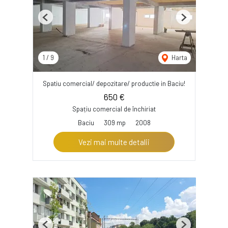
Previous
Next
1
/
9
Harta
Spatiu comercial/ depozitare/ productie in Baciu!
650 €
Spațiu comercial de închiriat
Baciu
309 mp
2008
Vezi mai multe detalii