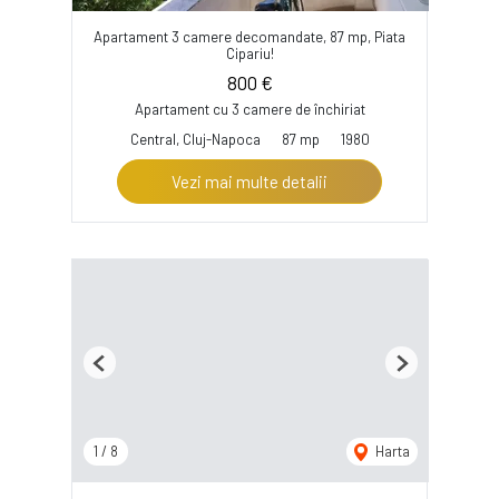
Apartament 3 camere decomandate, 87 mp, Piata
Cipariu!
800 €
Apartament cu 3 camere de închiriat
Central, Cluj-Napoca
87 mp
1980
Vezi mai multe detalii
Previous
Next
1
/
8
Harta