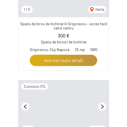
1
/
6
Harta
Spațiu de birou de închiriat în Grigorescu – acces facil
către centru
300 €
Spațiu de birouri de închiriat
Grigorescu, Cluj-Napoca
25 mp
1980
Vezi mai multe detalii
Comision 0%
Previous
Next