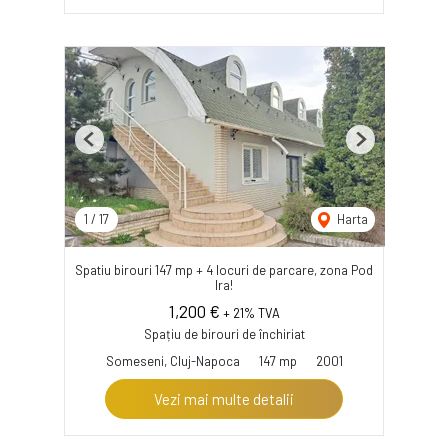
Previous
Next
1
/
17
Harta
Spatiu birouri 147 mp + 4 locuri de parcare, zona Pod
Ira!
1,200 €
+ 21% TVA
Spațiu de birouri de închiriat
Someseni, Cluj-Napoca
147 mp
2001
Vezi mai multe detalii