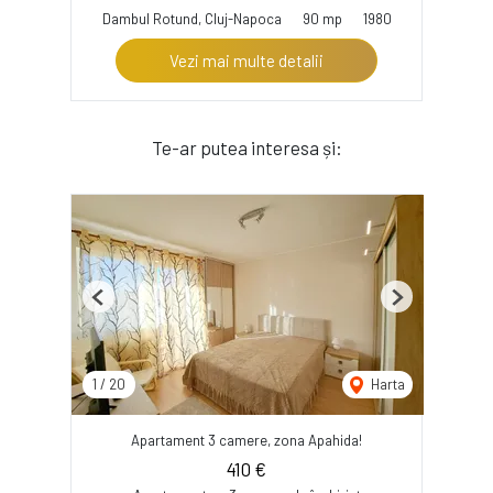
Dambul Rotund, Cluj-Napoca
90 mp
1980
Vezi mai multe detalii
Te-ar putea interesa și:
Previous
Next
1
/
20
Harta
Apartament 3 camere, zona Apahida!
410 €