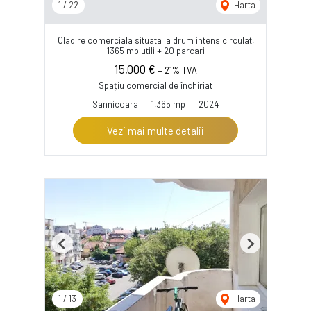
1
/
22
Harta
Cladire comerciala situata la drum intens circulat,
1365 mp utili + 20 parcari
15,000 €
+ 21% TVA
Spațiu comercial de închiriat
Sannicoara
1,365 mp
2024
Vezi mai multe detalii
Previous
Next
1
/
13
Harta