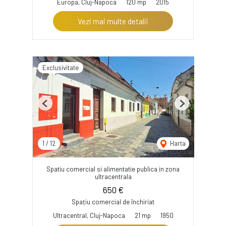
Europa, Cluj-Napoca
120 mp
2015
Vezi mai multe detalii
Exclusivitate
Previous
Next
1
/
12
Harta
Spatiu comercial si alimentatie publica in zona
ultracentrala
650 €
Spațiu comercial de închiriat
Ultracentral, Cluj-Napoca
21 mp
1950