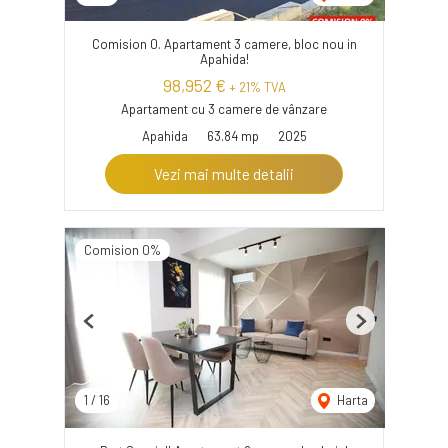
Comision 0. Apartament 3 camere, bloc nou in
Apahida!
98,952 €
+ 21% TVA
Apartament cu 3 camere de vânzare
Apahida
63.84 mp
2025
Vezi mai multe detalii
Comision 0%
Previous
Next
1
/
16
Harta