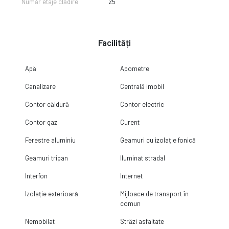
Număr etaje clădire
25
Facilități
Apă
Apometre
Canalizare
Centrală imobil
Contor căldură
Contor electric
Contor gaz
Curent
Ferestre aluminiu
Geamuri cu izolație fonică
Geamuri tripan
Iluminat stradal
Interfon
Internet
Izolație exterioară
Mijloace de transport în
comun
Nemobilat
Străzi asfaltate