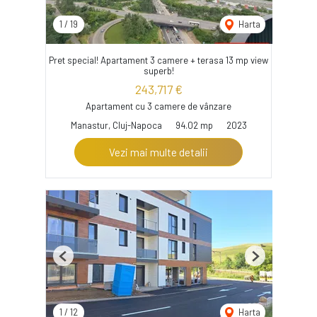
1
/
19
Harta
Pret special! Apartament 3 camere + terasa 13 mp view
superb!
243,717 €
Apartament cu 3 camere de vânzare
Manastur, Cluj-Napoca
94.02 mp
2023
Vezi mai multe detalii
Previous
Next
1
/
12
Harta