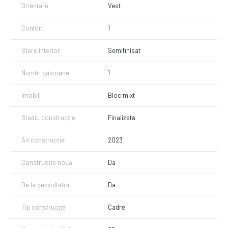
Orientare
Vest
Detalii Tehnice
-imobilul are structura mixta de beton armat cu nucleu central cu
diafragme de beton armat si stalpi si grinzi din beton armat;
Confort
1
-subsolurile sunt realizate in sistem top-down cu piloti si radier;
-tamplarie exterioara din aluminiu ALUMIL si geam tripan 4season;
Stare interior
Semifinisat
-compartimentari din caramida Cemacon Evoceramic;
-izolatie termica cu placi de vata bazaltica 10cm Rockwoll;
Număr balcoane
1
-instalati sanitare Rehau instalaii de incalzire in pardoseala si module
termice Caleffi (Italia);
-la intrare usi metalice antifoc Portadoors;
Imobil
Bloc mixt
-3 lifturi din care unul panoramic din sticla;
-generator electric.
Stadiu construcție
Finalizată
Pretul afisat este pretul final (nu este purtator de tva).
An construcție
2023
Apartamentele se pot achizitiona si prin credit bancar.
Apartamentele detin CF si se pot achizitiona imediat.
Construcție nouă
Da
Vanzarea se face direct de la constructor!
De la dezvoltator
Da
Pentru mai multe detalii si prentru a vedea apartamentele apelati cu
incredere la numarul afisat!
Tip construcție
Cadre