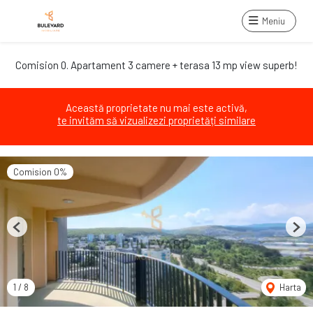
Meniu
Comision 0. Apartament 3 camere + terasa 13 mp view superb!
Această proprietate nu mai este activă,
te invităm să vizualizezi proprietăți similare
Comision 0%
Previous
Next
1
/
8
Harta