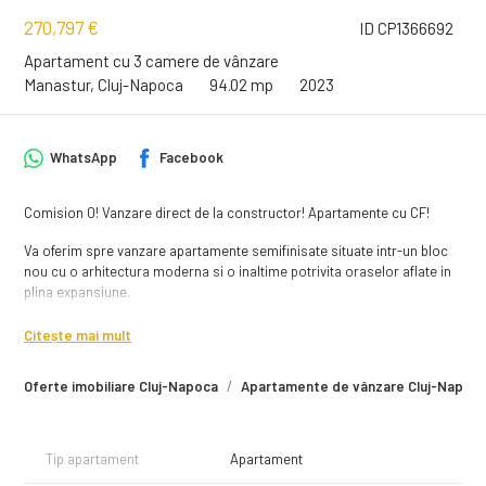
270,797 €
ID CP1366692
Apartament cu 3 camere de vânzare
Manastur, Cluj-Napoca
94.02 mp
2023
WhatsApp
Facebook
Comision 0! Vanzare direct de la constructor! Apartamente cu CF!
Va oferim spre vanzare apartamente semifinisate situate intr-un bloc
nou cu o arhitectura moderna si o inaltime potrivita oraselor aflate in
plina expansiune.
Imobilul este structurat 2S+3D+P+25E+Et.Tehnic este pozitionat in
Citește mai mult
cartierul Manastur la doar 4 km de punctul 0 (Piata Unirii) al orasului
Cluj-Napoca.
Oferte imobiliare Cluj-Napoca
Apartamente de vânzare Cluj-Napoc
Pozitionarea imobilului face ca accesul spre toate punctele de interes
ale orasului sa se faca foarte rapid atat cu masina cat si cu transportul
in comun.
Tip apartament
Apartament