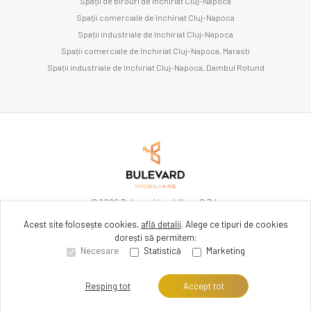
Spații de birouri de închiriat Cluj-Napoca
Spații comerciale de închiriat Cluj-Napoca
Spații industriale de închiriat Cluj-Napoca
Spații comerciale de închiriat Cluj-Napoca, Marasti
Spații industriale de închiriat Cluj-Napoca, Dambul Rotund
©
2026
Bulevard Imobiliare S.R.L.
Acest site folosește cookies,
află detalii
.
Alege ce tipuri de cookies
dorești să permitem:
Site creat în
Necesare
Statistică
Marketing
Resping tot
Accept tot