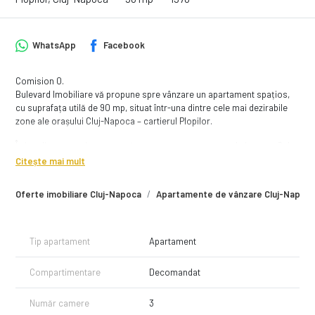
WhatsApp
Facebook
Comision 0.
Bulevard Imobiliare vă propune spre vânzare un apartament spațios,
cu suprafața utilă de 90 mp, situat într-una dintre cele mai dezirabile
zone ale orașului Cluj-Napoca – cartierul Plopilor.
În imediata apropiere se regăsesc numeroase puncte de interes: Sala
de Sport Horia Demian, Parcul Sportiv Iuliu Hațieganu, BT Arena, Cluj
Citește mai mult
Arena, Parcul Central „Simion Bărnuțiu” și Platinia Mall.
Oferte imobiliare Cluj-Napoca
Apartamente de vânzare Cluj-Napoc
Apartamentul este amplasat la parterul unui imobil cu 4 etaje și
dispune de 110 mp suprafață construită și 90 mp utili.
Compartimentarea este una decomandată și eficientă:
— living;
Tip apartament
Apartament
— 2 dormitoare;
— bucătărie;
Compartimentare
Decomandat
— baie;
— hol;
Număr camere
3
— balcon tip logie (unit cu unul dintre dormitoare).