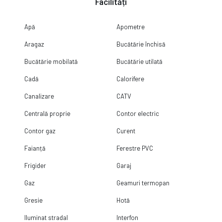
Facilități
Apă
Apometre
Aragaz
Bucătărie închisă
Bucătărie mobilată
Bucătărie utilată
Cadă
Calorifere
Canalizare
CATV
Centrală proprie
Contor electric
Contor gaz
Curent
Faianță
Ferestre PVC
Frigider
Garaj
Gaz
Geamuri termopan
Gresie
Hotă
Iluminat stradal
Interfon