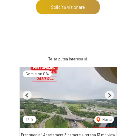
Solicită vizionare
Te-ar putea interesa și:
Comision 0%
Previous
Next
1
/
19
Harta
Pret special! Apartament 3 camere + terasa 13 mp view