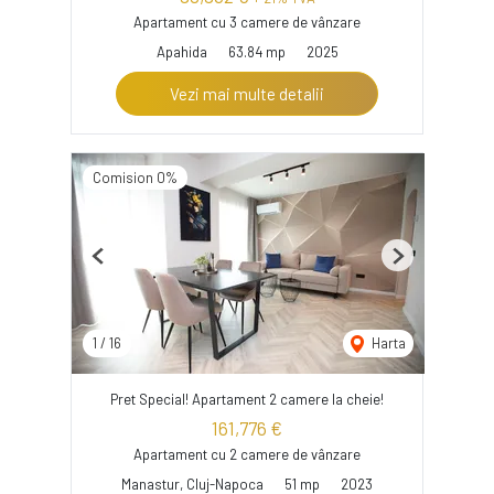
Apartament cu 3 camere de vânzare
Apahida
63.84 mp
2025
Vezi mai multe detalii
Comision 0%
Previous
Next
1
/
16
Harta
Pret Special! Apartament 2 camere la cheie!
161,776 €
Apartament cu 2 camere de vânzare
Manastur, Cluj-Napoca
51 mp
2023