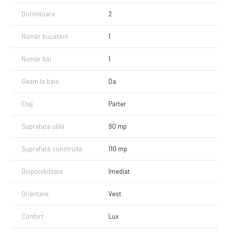
Un avantaj important îl reprezintă garajul inclus în preț, aflat în
Dormitoare
2
proprietate și intabulat în cartea funciară. Pretul acestuia nu este inclus
in pretul afisat, acesta se poate achizitiona la pretul de 20.000 euro.
Număr bucătării
1
Printre îmbunătățirile aduse apartamentului se numără:
— geamuri termoizolante antiefracție;
Număr băi
1
— sistem de alarmă;
— parchet din lemn masiv;
Geam la baie
Da
— mobilier din lemn masiv;
— centrală termică proprie.
Etaj
Parter
Apartamentul se vinde mobilat și utilat, fiind disponibil imediat.
Suprafață utilă
90 mp
Pentru detalii suplimentare sau pentru a programa o vizionare, nu
ezitați să ne contactați!
Suprafață construită
110 mp
Disponibilitate
Imediat
Orientare
Vest
Confort
Lux