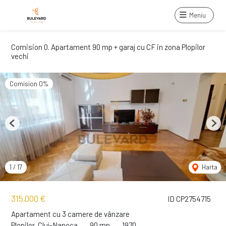
Meniu
Comision 0. Apartament 90 mp + garaj cu CF in zona Plopilor
vechi
Comision 0%
Previous
Next
1
/
17
Harta
315,000 €
ID CP2754715
Apartament cu 3 camere de vânzare
Plopilor, Cluj-Napoca
90 mp
1970