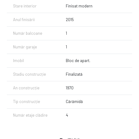
Stare interior
Finisat modern
Anul finisării
2015
Număr balcoane
1
Număr garaje
1
Imobil
Bloc de apart.
Stadiu construcție
Finalizată
An construcție
1970
Tip construcție
Cărămidă
Număr etaje clădire
4