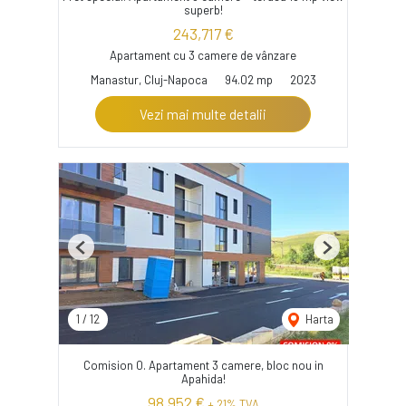
superb!
243,717 €
Apartament cu 3 camere de vânzare
Manastur, Cluj-Napoca
94.02 mp
2023
Vezi mai multe detalii
Previous
Next
1
/
12
Harta
Comision 0. Apartament 3 camere, bloc nou in
Apahida!
98,952 €
+ 21% TVA