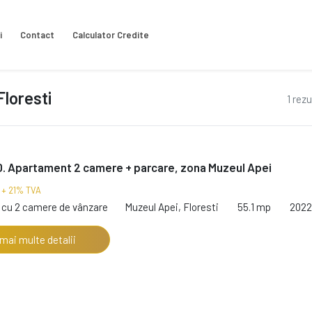
i
Contact
Calculator Credite
loresti
1 rez
. Apartament 2 camere + parcare, zona Muzeul Apei
€
+ 21% TVA
cu 2 camere de vânzare
Muzeul Apei, Floresti
55.1 mp
2022
 mai multe detalii