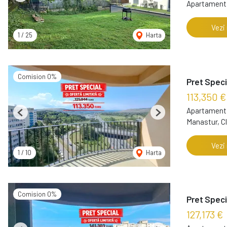
Apartament 
Vezi
1
/
25
Harta
Comision 0%
Pret Speci
113,350 
Apartament 
Previous
Next
Manastur, C
Vezi
1
/
10
Harta
Comision 0%
Pret Speci
127,173 €