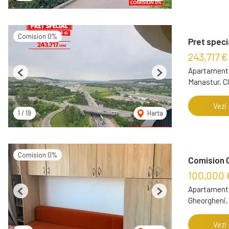
Comision 0%
Pret speci
243,717 €
Apartament 
Previous
Next
Manastur, C
Vezi
1
/
19
Harta
Comision 0%
Comision 0
100,000 
Apartament 
Previous
Next
Gheorgheni,
Vezi