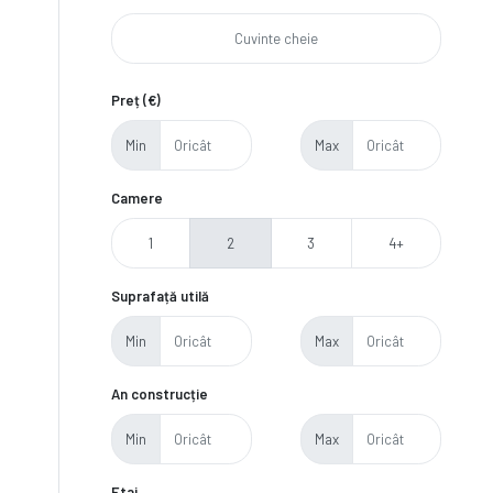
Preț (€)
Min
Max
Camere
1
2
3
4+
Suprafață utilă
Min
Max
An construcție
Min
Max
Etaj