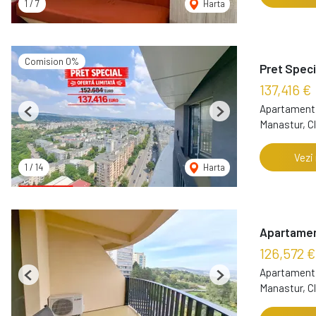
1
/
7
Harta
Comision 0%
Pret Speci
137,416 €
Apartament 
Previous
Next
Manastur, C
Vezi
1
/
14
Harta
Apartament
126,572 €
Apartament 
Previous
Next
Manastur, C