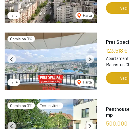
Vezi
1
/
15
Harta
Comision 0%
Pret Speci
123,518 €
Apartament 
Previous
Next
Manastur, C
Vezi
1
/
14
Harta
Comision 0%
Exclusivitate
Penthouse 
mp
500,000
Previous
Next