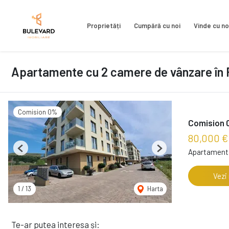
Proprietăți
Cumpără cu noi
Vinde cu no
Apartamente cu 2 camere de vânzare în F
Comision 0%
Comision 0
80,000 
Apartament 
Previous
Next
Vezi
1
/
13
Harta
Te-ar putea interesa și: