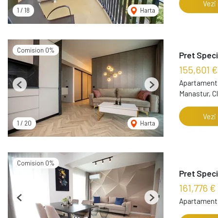
Vezi
1
/
18
Harta
Comision 0%
Pret Speci
155,601 €
Apartament 
Previous
Next
Manastur, C
Vezi
1
/
20
Harta
Comision 0%
Pret Speci
161,776 €
Apartament 
Previous
Next