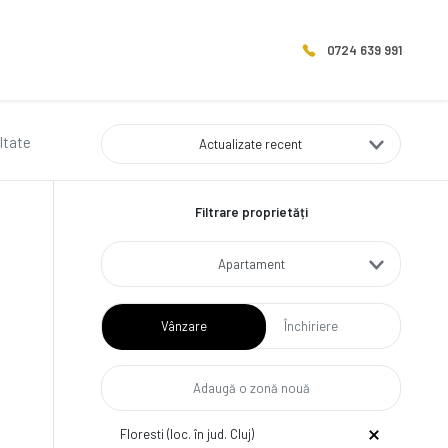
0724 639 991
ultate
Actualizate recent
Filtrare proprietăți
Apartament
Vânzare
Închiriere
Floresti (loc. în jud. Cluj)