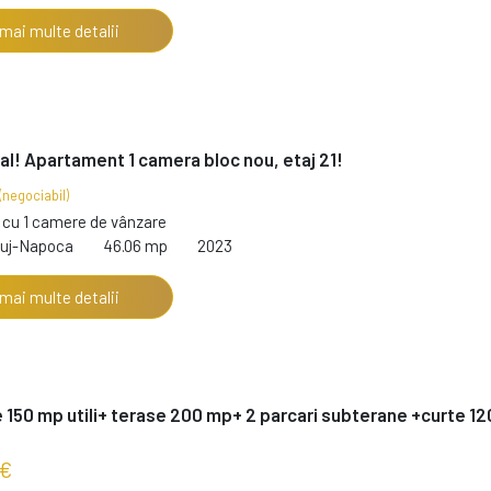
 mai multe detalii
al! Apartament 1 camera bloc nou, etaj 21!
(negociabil)
cu 1 camere de vânzare
luj-Napoca
46.06 mp
2023
 mai multe detalii
150 mp utili+ terase 200 mp+ 2 parcari subterane +curte 12
 €