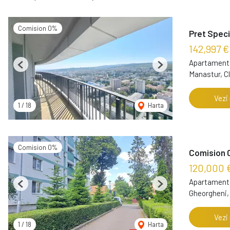
Comision 0%
Pret Speci
142,997 €
Apartament 
Previous
Next
Manastur, C
Vezi
1
/
18
Harta
Comision 0%
Comision 0
120,000 
Apartament 
Previous
Next
Gheorgheni,
Vezi
1
/
18
Harta