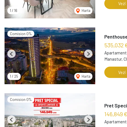
Vezi
1
/
16
Harta
Comision 0%
Penthouse 
535,032 
Apartament 
Previous
Next
Manastur, C
Vezi
1
/
25
Harta
Comision 0%
Pret Speci
146,849 
Apartament 
Previous
Next