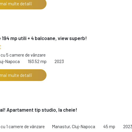
 mai multe detalii
194 mp utili + 4 balcoane, view superb!
€
cu 5 camere de vânzare
luj-Napoca
193.52 mp
2023
 mai multe detalii
al! Apartament tip studio, la cheie!
€
cu 1 camere de vânzare
Manastur, Cluj-Napoca
45 mp
202