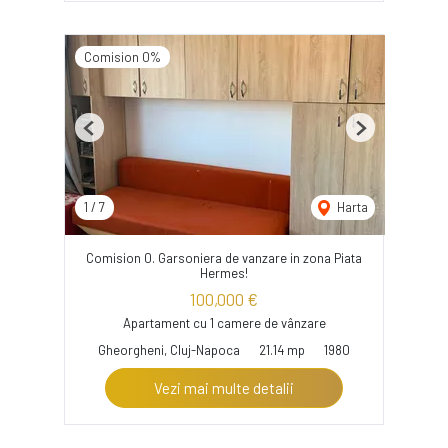
Comision 0%
Previous
Next
1
/
7
Harta
Comision 0. Garsoniera de vanzare in zona Piata
Hermes!
100,000 €
Apartament cu 1 camere de vânzare
Gheorgheni, Cluj-Napoca
21.14 mp
1980
Vezi mai multe detalii