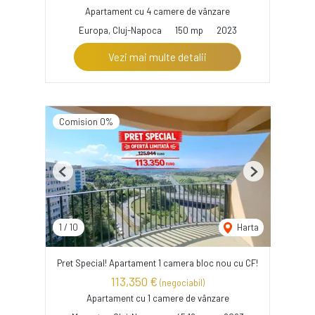
Apartament cu 4 camere de vânzare
Europa, Cluj-Napoca
150 mp
2023
Vezi mai multe detalii
Comision 0%
Previous
Next
1
/
10
Harta
Pret Special! Apartament 1 camera bloc nou cu CF!
113,350 €
(negociabil)
Apartament cu 1 camere de vânzare