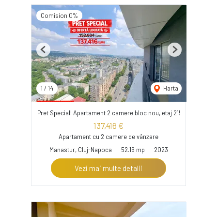
Comision 0%
Previous
Next
1
/
14
Harta
Pret Special! Apartament 2 camere bloc nou, etaj 21!
137,416 €
Apartament cu 2 camere de vânzare
Manastur, Cluj-Napoca
52.16 mp
2023
Vezi mai multe detalii