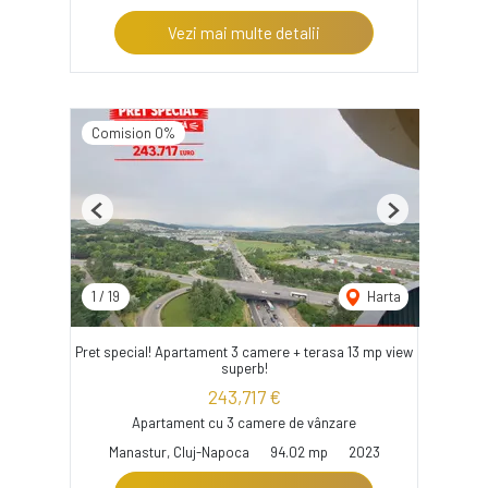
Vezi mai multe detalii
Comision 0%
Previous
Next
1
/
19
Harta
Pret special! Apartament 3 camere + terasa 13 mp view
superb!
243,717 €
Apartament cu 3 camere de vânzare
Manastur, Cluj-Napoca
94.02 mp
2023