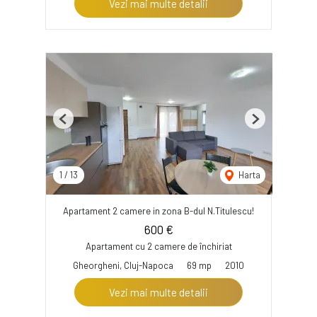
Vezi mai multe detalii
Previous
Next
1
/
13
Harta
Apartament 2 camere in zona B-dul N.Titulescu!
600 €
Apartament cu 2 camere de închiriat
Gheorgheni, Cluj-Napoca
69 mp
2010
Vezi mai multe detalii