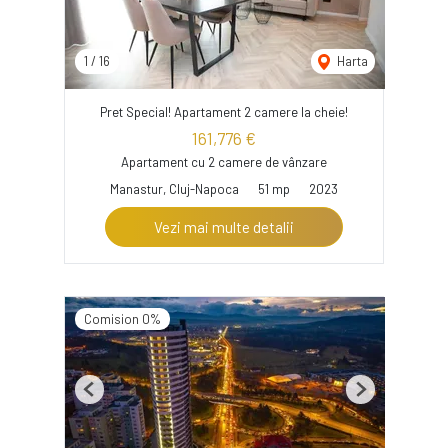
1
/
16
Harta
Pret Special! Apartament 2 camere la cheie!
161,776 €
Apartament cu 2 camere de vânzare
Manastur, Cluj-Napoca
51 mp
2023
Vezi mai multe detalii
Comision 0%
Previous
Next