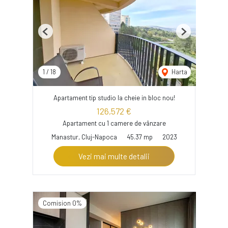
Previous
Next
1
/
18
Harta
Apartament tip studio la cheie in bloc nou!
126,572 €
Apartament cu 1 camere de vânzare
Manastur, Cluj-Napoca
45.37 mp
2023
Vezi mai multe detalii
Comision 0%