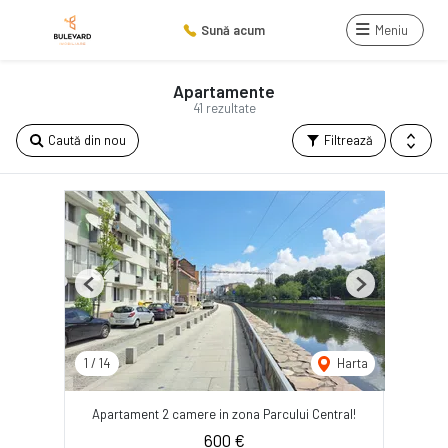
Sună acum
Meniu
Apartamente
41 rezultate
Caută din nou
Filtrează
Previous
Next
1
/
14
Harta
Apartament 2 camere in zona Parcului Central!
600 €