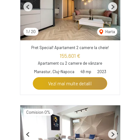
Previous
Next
1
/
20
Harta
Pret Special! Apartament 2 camere la cheie!
155,601 €
Apartament cu 2 camere de vânzare
Manastur, Cluj-Napoca
49 mp
2023
Vezi mai multe detalii
Comision 0%
Previous
Next