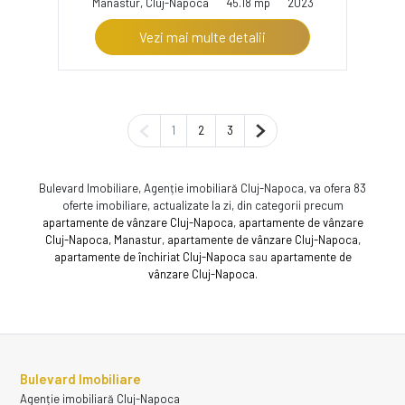
Manastur, Cluj-Napoca
45.18 mp
2023
Vezi mai multe detalii
Pagina anterioară
Pagina următoare
1
2
3
Bulevard Imobiliare, Agenție imobiliară Cluj-Napoca, va ofera 83
oferte imobiliare, actualizate la zi, din categorii precum
apartamente de vânzare Cluj-Napoca
,
apartamente de vânzare
Cluj-Napoca, Manastur
,
apartamente de vânzare Cluj-Napoca
,
apartamente de închiriat Cluj-Napoca
sau
apartamente de
vânzare Cluj-Napoca
.
Bulevard Imobiliare
Agenție imobiliară Cluj-Napoca