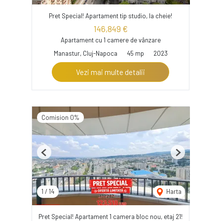
Pret Special! Apartament tip studio, la cheie!
146,849 €
Apartament cu 1 camere de vânzare
Manastur, Cluj-Napoca
45 mp
2023
Vezi mai multe detalii
Comision 0%
Previous
Next
1
/
14
Harta
Pret Special! Apartament 1 camera bloc nou, etaj 21!