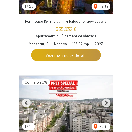
1
/
25
Harta
Penthouse 194 mp utili + 4 balcoane, view superb!
535,032 €
Apartament cu 5 camere de vânzare
Manastur, Cluj-Napoca
193.52 mp
2023
Vezi mai multe detalii
Comision 0%
Previous
Next
1
/
15
Harta