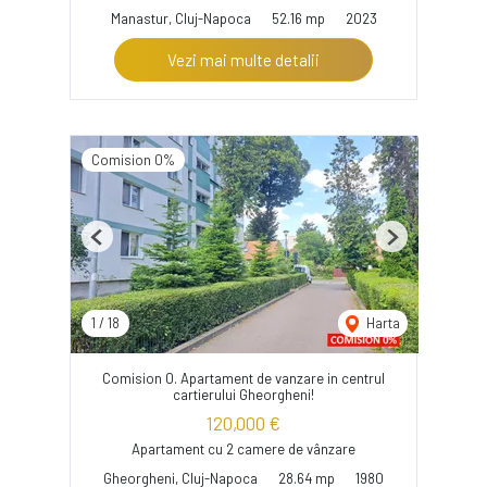
Manastur, Cluj-Napoca
52.16 mp
2023
Vezi mai multe detalii
Comision 0%
Previous
Next
1
/
18
Harta
Comision 0. Apartament de vanzare in centrul
cartierului Gheorgheni!
120,000 €
Apartament cu 2 camere de vânzare
Gheorgheni, Cluj-Napoca
28.64 mp
1980