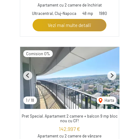
Apartament cu 2 camere de închiriat
Ultracentral, Cluj-Napoca
48 mp
1980
Vezi mai multe detalii
Comision 0%
Previous
Next
1
/
18
Harta
Pret Special. Apartament 2 camere + balcon 9 mp bloc
nou cu CF!
142,997 €
Apartament cu 2 camere de vânzare