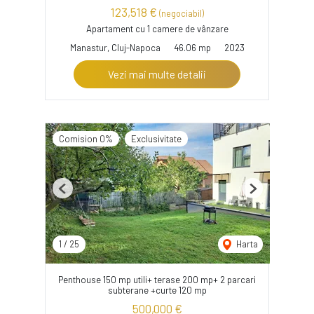
123,518 €
(negociabil)
Apartament cu 1 camere de vânzare
Manastur, Cluj-Napoca
46.06 mp
2023
Vezi mai multe detalii
Comision 0%
Exclusivitate
Previous
Next
1
/
25
Harta
Penthouse 150 mp utili+ terase 200 mp+ 2 parcari
subterane +curte 120 mp
500,000 €