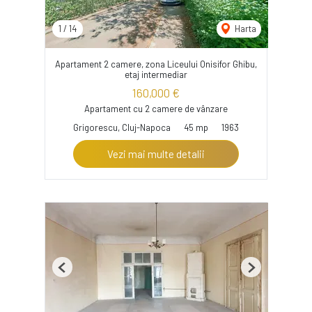
1
/
14
Harta
Apartament 2 camere, zona Liceului Onisifor Ghibu,
etaj intermediar
160,000 €
Apartament cu 2 camere de vânzare
Grigorescu, Cluj-Napoca
45 mp
1963
Vezi mai multe detalii
Previous
Next