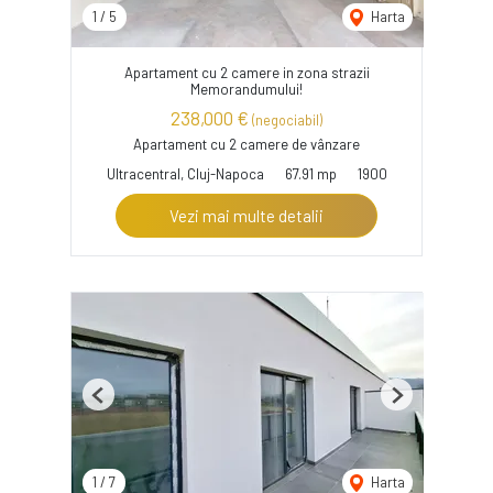
1
/
5
Harta
Apartament cu 2 camere in zona strazii
Memorandumului!
238,000 €
(negociabil)
Apartament cu 2 camere de vânzare
Ultracentral, Cluj-Napoca
67.91 mp
1900
Vezi mai multe detalii
Previous
Next
1
/
7
Harta