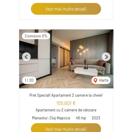
Vezi mai multe detalii
Comision 0%
Previous
Next
1
/
20
Harta
Pret Special! Apartament 2 camere la cheie!
155,601 €
Apartament cu 2 camere de vânzare
Manastur, Cluj-Napoca
49 mp
2023
Vezi mai multe detalii