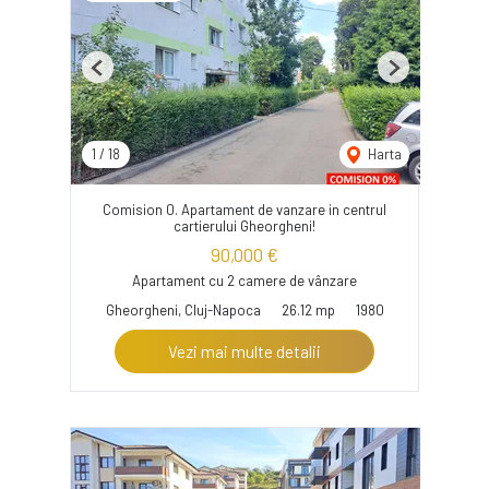
Previous
Next
1
/
18
Harta
Comision 0. Apartament de vanzare in centrul
cartierului Gheorgheni!
90,000 €
Apartament cu 2 camere de vânzare
Gheorgheni, Cluj-Napoca
26.12 mp
1980
Vezi mai multe detalii