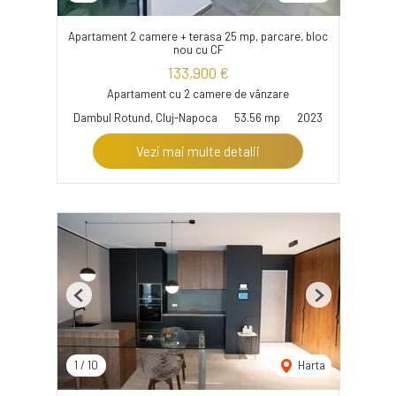
Apartament 2 camere + terasa 25 mp, parcare, bloc
nou cu CF
133,900 €
Apartament cu 2 camere de vânzare
Dambul Rotund, Cluj-Napoca
53.56 mp
2023
Vezi mai multe detalii
Previous
Next
1
/
10
Harta