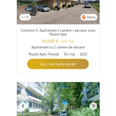
1
/
13
Harta
Comision 0. Apartament 2 camere + parcare, zona
Muzeul Apei
80,000 €
+ 21% TVA
Apartament cu 2 camere de vânzare
Muzeul Apei, Floresti
55.1 mp
2022
Vezi mai multe detalii
Previous
Next