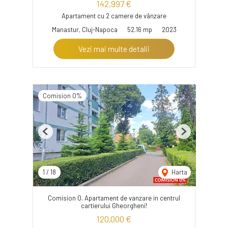
142,997 €
Apartament cu 2 camere de vânzare
Manastur, Cluj-Napoca
52.16 mp
2023
Vezi mai multe detalii
Comision 0%
Previous
Next
1
/
18
Harta
Comision 0. Apartament de vanzare in centrul
cartierului Gheorgheni!
120,000 €