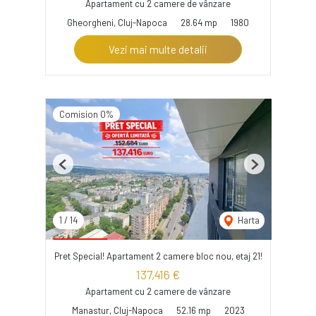
Apartament cu 2 camere de vânzare
Gheorgheni, Cluj-Napoca
28.64 mp
1980
Vezi mai multe detalii
Comision 0%
Previous
Next
1
/
14
Harta
Pret Special! Apartament 2 camere bloc nou, etaj 21!
137,416 €
Apartament cu 2 camere de vânzare
Manastur, Cluj-Napoca
52.16 mp
2023