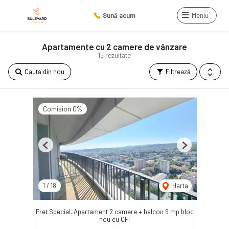
Sună acum
Meniu
Apartamente cu 2 camere de vânzare
15 rezultate
Caută din nou
Filtrează
Comision 0%
Previous
Next
1
/
18
Harta
Pret Special. Apartament 2 camere + balcon 9 mp bloc
nou cu CF!