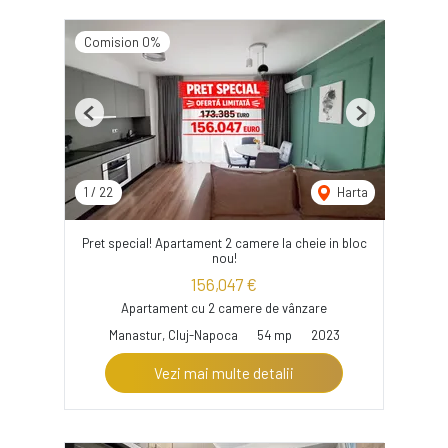
Comision 0%
Previous
Next
1
/
22
Harta
Pret special! Apartament 2 camere la cheie in bloc
nou!
156,047 €
Apartament cu 2 camere de vânzare
Manastur, Cluj-Napoca
54 mp
2023
Vezi mai multe detalii