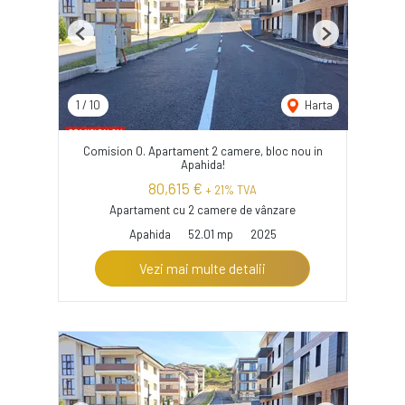
Previous
Next
1
/
10
Harta
Comision 0. Apartament 2 camere, bloc nou in
Apahida!
80,615 €
+ 21% TVA
Apartament cu 2 camere de vânzare
Apahida
52.01 mp
2025
Vezi mai multe detalii