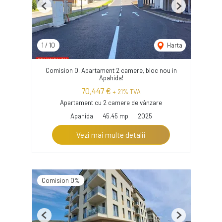
Previous
Next
1
/
10
Harta
Comision 0. Apartament 2 camere, bloc nou in
Apahida!
70,447 €
+ 21% TVA
Apartament cu 2 camere de vânzare
Apahida
45.45 mp
2025
Vezi mai multe detalii
Comision 0%
Previous
Next