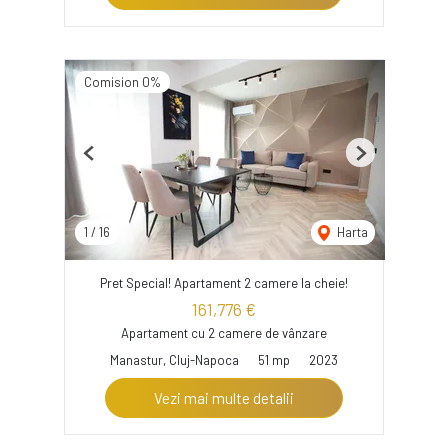
Comision 0%
Previous
Next
1
/
16
Harta
Pret Special! Apartament 2 camere la cheie!
161,776 €
Apartament cu 2 camere de vânzare
Manastur, Cluj-Napoca
51 mp
2023
Vezi mai multe detalii